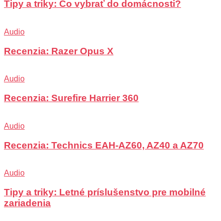
Tipy a triky: Čo vybrať do domácnosti?
Audio
Recenzia: Razer Opus X
Audio
Recenzia: Surefire Harrier 360
Audio
Recenzia: Technics EAH-AZ60, AZ40 a AZ70
Audio
Tipy a triky: Letné príslušenstvo pre mobilné
zariadenia