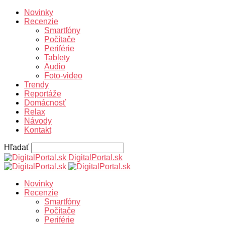
Novinky
Recenzie
Smartfóny
Počítače
Periférie
Tablety
Audio
Foto-video
Trendy
Reportáže
Domácnosť
Relax
Návody
Kontakt
Hľadať
DigitalPortal.sk
Novinky
Recenzie
Smartfóny
Počítače
Periférie