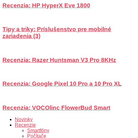
Recenzia: HP HyperX Eve 1800
Tipy a triky: Príslušenstvo pre mobilné
zariadenia (3)
Recenzia: Razer Huntsman V3 Pro 8KHz
Recenzia: Google Pixel 10 Pro a 10 Pro XL
Recenzia: VOCOlinc FlowerBud Smart
Novinky
Recenzie
Smartfóny
Počítače