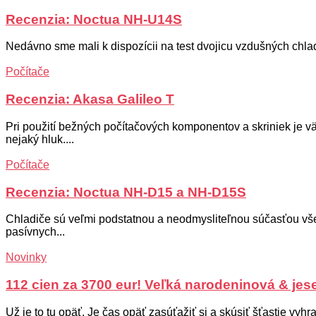
Recenzia: Noctua NH-U14S
Nedávno sme mali k dispozícii na test dvojicu vzdušných chlad
Počítače
Recenzia: Akasa Galileo T
Pri použití bežných počítačových komponentov a skriniek je vä
nejaký hluk....
Počítače
Recenzia: Noctua NH-D15 a NH-D15S
Chladiče sú veľmi podstatnou a neodmysliteľnou súčasťou všetk
pasívnych...
Novinky
112 cien za 3700 eur! Veľká narodeninová & jes
Už je to tu opäť. Je čas opäť zasúťažiť si a skúsiť šťastie vyhra