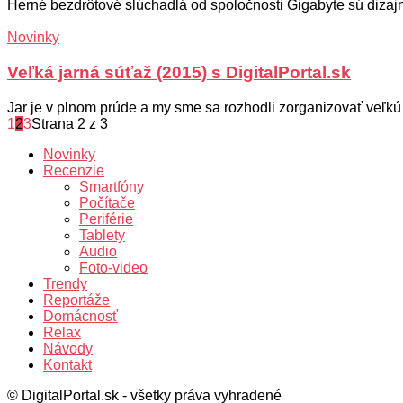
Herné bezdrôtové slúchadlá od spoločnosti Gigabyte sú dizajn
Novinky
Veľká jarná súťaž (2015) s DigitalPortal.sk
Jar je v plnom prúde a my sme sa rozhodli zorganizovať veľkú j
1
2
3
Strana 2 z 3
Novinky
Recenzie
Smartfóny
Počítače
Periférie
Tablety
Audio
Foto-video
Trendy
Reportáže
Domácnosť
Relax
Návody
Kontakt
© DigitalPortal.sk - všetky práva vyhradené