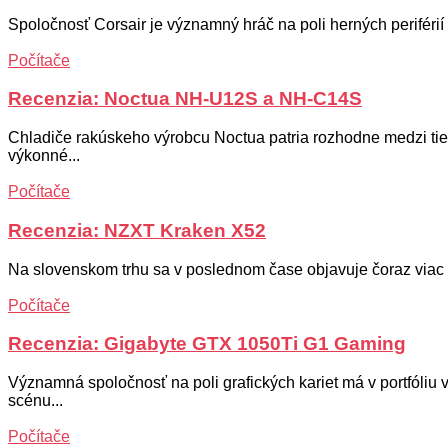
Spoločnosť Corsair je významný hráč na poli herných perifér
Počítače
Recenzia: Noctua NH-U12S a NH-C14S
Chladiče rakúskeho výrobcu Noctua patria rozhodne medzi ti
výkonné...
Počítače
Recenzia: NZXT Kraken X52
Na slovenskom trhu sa v poslednom čase objavuje čoraz viac 
Počítače
Recenzia: Gigabyte GTX 1050Ti G1 Gaming
Významná spoločnosť na poli grafických kariet má v portfól
scénu...
Počítače