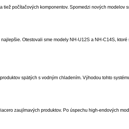
ií a tiež počítačových komponentov. Spomedzi nových modelov s
e najlepšie. Otestovali sme modely NH-U12S a NH-C14S, ktoré 
produktov spätých s vodným chladením. Výhodou tohto systému j
iu viacero zaujímavých produktov. Po úspechu high-endových m