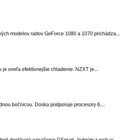
vých modelov radov GeForce 1080 a 1070 prichádza...
e oveľa efektívnejšie chladenie. NZXT je...
dnou bočnicou. Doska podporuje procesory 6....
toré dostávajú označenie GSmart. Jedným z nich je...