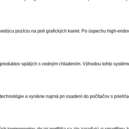
dúcu pozíciu na poli grafických kariet. Po úspechu high-endo
produktov spätých s vodným chladením. Výhodou tohto systému j
echnológie a vynikne najmä pri osadení do počítačov s priehľa
h komponentov, do jej portfólia sa ale zaraďujú aj smartfóny, k