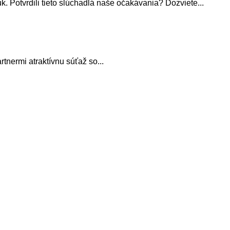
 Potvrdili tieto slúchadlá naše očakávania? Dozviete...
tnermi atraktívnu súťaž so...