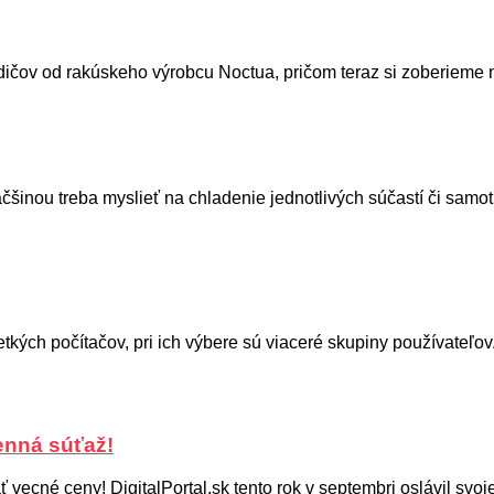
ičov od rakúskeho výrobcu Noctua, pričom teraz si zoberieme na
čšinou treba myslieť na chladenie jednotlivých súčastí či samo
ých počítačov, pri ich výbere sú viaceré skupiny používateľov.
enná súťaž!
ť vecné ceny! DigitalPortal.sk tento rok v septembri oslávil svoje