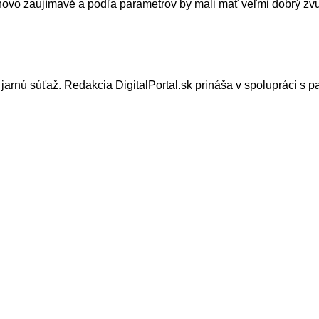
ovo zaujímavé a podľa parametrov by mali mať veľmi dobrý zvuk.
arnú súťaž. Redakcia DigitalPortal.sk prináša v spolupráci s par