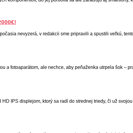
2000€!
očasia nevyzerá, v redakcii sme pripravili a spustili veľkú, tento
u a fotoaparátom, ale nechce, aby peňaženka utrpela šok – práv
D IPS displejom, ktorý sa radí do strednej triedy, či už svojou