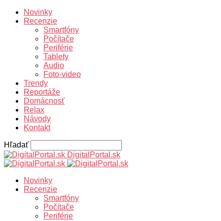
Novinky
Recenzie
Smartfóny
Počítače
Periférie
Tablety
Audio
Foto-video
Trendy
Reportáže
Domácnosť
Relax
Návody
Kontakt
Hľadať
DigitalPortal.sk
Novinky
Recenzie
Smartfóny
Počítače
Periférie