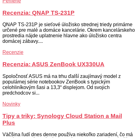
Periférie
Recenzia: QNAP TS-231P
QNAP TS-231P je sieťové úložisko strednej triedy primárne
určené pre malé a domáce kancelárie. Okrem kancelárskeho
prostredia nájde uplatnenie hlavne ako úložisko centra
domácej zábavy....
Recenzie
Recenzia: ASUS ZenBook UX330UA
Spoločnosť ASUS má na trhu ďalší zaujímavý model z
populárnej série notebookov ZenBook s typickým
celohliníkovým šasi a 13,3“ displejom. Od svojich
predchodcov si...
Novinky
Tipy a triky: Synology Cloud Station a Mail
Plus
Väčšina ľudí dnes denne používa niekoľko zariadení, čo má