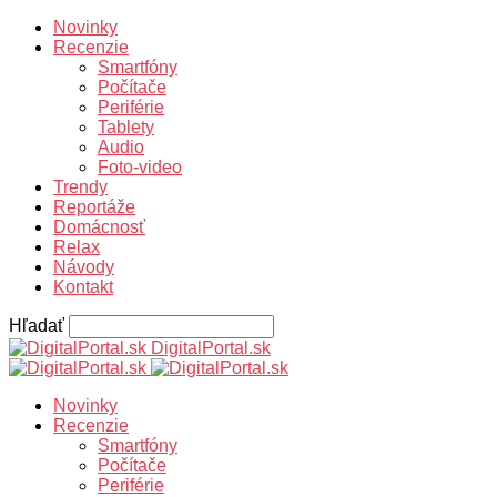
Novinky
Recenzie
Smartfóny
Počítače
Periférie
Tablety
Audio
Foto-video
Trendy
Reportáže
Domácnosť
Relax
Návody
Kontakt
Hľadať
DigitalPortal.sk
Novinky
Recenzie
Smartfóny
Počítače
Periférie