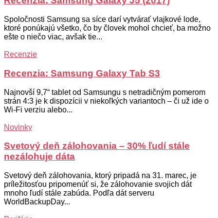
Recenzia: Samsung Galaxy J5 (2017)
Spoločnosti Samsung sa síce darí vytvárať vlajkové lode,
ktoré ponúkajú všetko, čo by človek mohol chcieť, ba možno
ešte o niečo viac, avšak tie...
Recenzie
Recenzia: Samsung Galaxy Tab S3
Najnovší 9,7“ tablet od Samsungu s netradičným pomerom
strán 4:3 je k dispozícii v niekoľkých variantoch – či už ide o
Wi-Fi verziu alebo...
Novinky
Svetový deň zálohovania – 30% ľudí stále
nezálohuje dáta
Svetový deň zálohovania, ktorý pripadá na 31. marec, je
príležitosťou pripomenúť si, že zálohovanie svojich dát
mnoho ľudí stále zabúda. Podľa dát serveru
WorldBackupDay...