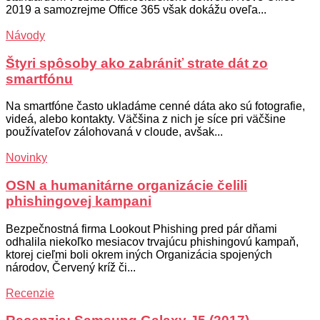
2019 a samozrejme Office 365 však dokážu oveľa...
Návody
Štyri spôsoby ako zabrániť strate dát zo
smartfónu
Na smartfóne často ukladáme cenné dáta ako sú fotografie,
videá, alebo kontakty. Väčšina z nich je síce pri väčšine
používateľov zálohovaná v cloude, avšak...
Novinky
OSN a humanitárne organizácie čelili
phishingovej kampani
Bezpečnostná firma Lookout Phishing pred pár dňami
odhalila niekoľko mesiacov trvajúcu phishingovú kampaň,
ktorej cieľmi boli okrem iných Organizácia spojených
národov, Červený kríž či...
Recenzie