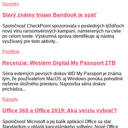
Novinky
Starý známy trojan Bandook je späť
Spoločnosť CheckPoint spozorovala v posledných týždňoch
novú vlnu ransomvérových kampaní, namierených na ciele
po celom svete. Výskumná správa identifikuje aj nástroj
využívaný pre tieto aktivity...
Periférie
Recenzia: Western Digital My Passport 2TB
Séria externých pevných diskov WD My Passport je známa
tým, že používateľom MacOS aj Windows ponúka pohodlné
riešenie úložného priestoru. Najnovšia séria diskov
prichádza...
Návody
Office 365 a Office 2019: Akú verziu vybrať?
Spoločnosť Microsoft a jej balík aplikácií Office sa stal
štandardom v oblasti kancelárskeho softvéru. Nové Office