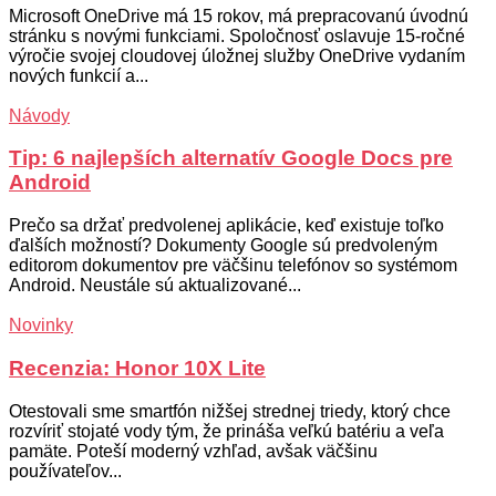
Microsoft OneDrive má 15 rokov, má prepracovanú úvodnú
stránku s novými funkciami. Spoločnosť oslavuje 15-ročné
výročie svojej cloudovej úložnej služby OneDrive vydaním
nových funkcií a...
Návody
Tip: 6 najlepších alternatív Google Docs pre
Android
Prečo sa držať predvolenej aplikácie, keď existuje toľko
ďalších možností? Dokumenty Google sú predvoleným
editorom dokumentov pre väčšinu telefónov so systémom
Android. Neustále sú aktualizované...
Novinky
Recenzia: Honor 10X Lite
Otestovali sme smartfón nižšej strednej triedy, ktorý chce
rozvíriť stojaté vody tým, že prináša veľkú batériu a veľa
pamäte. Poteší moderný vzhľad, avšak väčšinu
používateľov...