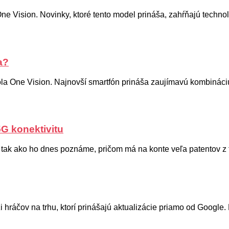
ne Vision. Novinky, ktoré tento model prináša, zahŕňajú tech
a?
ola One Vision. Najnovší smartfón prináša zaujímavú kombináci
5G konektivitu
 tak ako ho dnes poznáme, pričom má na konte veľa patentov z te
ráčov na trhu, ktorí prinášajú aktualizácie priamo od Google. D