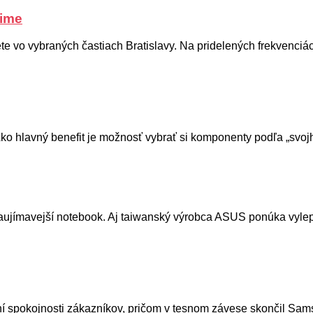
žime
te vo vybraných častiach Bratislavy. Na pridelených frekvenciá
o hlavný benefit je možnosť vybrať si komponenty podľa „svojh
jzaujímavejší notebook. Aj taiwanský výrobca ASUS ponúka vyl
ení spokojnosti zákazníkov, pričom v tesnom závese skončil Sam