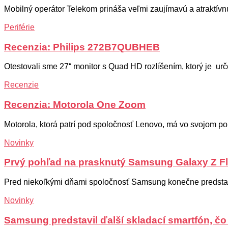
Mobilný operátor Telekom prináša veľmi zaujímavú a atraktívnu
Periférie
Recenzia: Philips 272B7QUBHEB
Otestovali sme 27“ monitor s Quad HD rozlíšením, ktorý je urč
Recenzie
Recenzia: Motorola One Zoom
Motorola, ktorá patrí pod spoločnosť Lenovo, má vo svojom port
Novinky
Prvý pohľad na prasknutý Samsung Galaxy Z Fl
Pred niekoľkými dňami spoločnosť Samsung konečne predstavi
Novinky
Samsung predstavil ďalší skladací smartfón, č