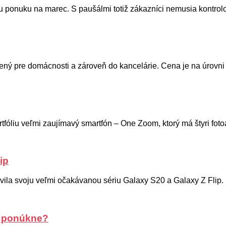
 ponuku na marec. S paušálmi totiž zákazníci nemusia kontrolova
ený pre domácnosti a zároveň do kancelárie. Cena je na úrovni 
fóliu veľmi zaujímavý smartfón – One Zoom, ktorý má štyri fotoa
ip
la svoju veľmi očakávanou sériu Galaxy S20 a Galaxy Z Flip. 
o ponúkne?