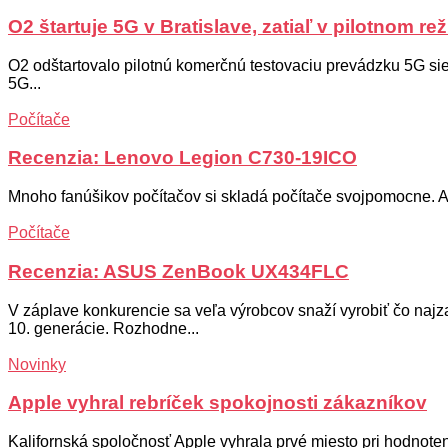
O2 štartuje 5G v Bratislave, zatiaľ v pilotnom re
O2 odštartovalo pilotnú komerčnú testovaciu prevádzku 5G sie
5G...
Počítače
Recenzia: Lenovo Legion C730-19ICO
Mnoho fanúšikov počítačov si skladá počítače svojpomocne. Ak
Počítače
Recenzia: ASUS ZenBook UX434FLC
V záplave konkurencie sa veľa výrobcov snaží vyrobiť čo na
10. generácie. Rozhodne...
Novinky
Apple vyhral rebríček spokojnosti zákazníkov
Kalifornská spoločnosť Apple vyhrala prvé miesto pri hodnot