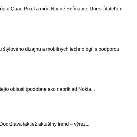
nológiu Quad Pixel a mód Nočné Snímanie. Dnes čitateľom
u štýlového dizajnu a mobilných technológií s podporou
jto oblasti (podobne ako napríklad Nokia...
održiava taktiež aktuálny trend – výrez...