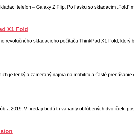
skladací telefón – Galaxy Z Flip. Po fiasku so skladacím „Fold
ad X1 Fold
o revolučného skladacieho počítača ThinkPad X1 Fold, ktorý bol
ich je tenký a zameraný najmä na mobilitu a časté prenášanie 
bra 2019. V predaji budú tri varianty obľúbených dvojičiek, po
ision