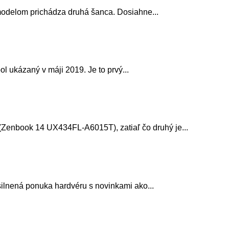
“ modelom prichádza druhá šanca. Dosiahne...
 ukázaný v máji 2019. Je to prvý...
(Zenbook 14 UX434FL-A6015T), zatiaľ čo druhý je...
silnená ponuka hardvéru s novinkami ako...