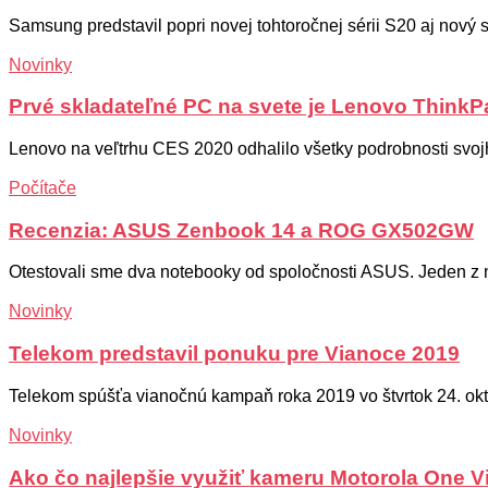
Samsung predstavil popri novej tohtoročnej sérii S20 aj nový 
Novinky
Prvé skladateľné PC na svete je Lenovo ThinkP
Lenovo na veľtrhu CES 2020 odhalilo všetky podrobnosti svojh
Počítače
Recenzia: ASUS Zenbook 14 a ROG GX502GW
Otestovali sme dva notebooky od spoločnosti ASUS. Jeden z n
Novinky
Telekom predstavil ponuku pre Vianoce 2019
Telekom spúšťa vianočnú kampaň roka 2019 vo štvrtok 24. októ
Novinky
Ako čo najlepšie využiť kameru Motorola One V