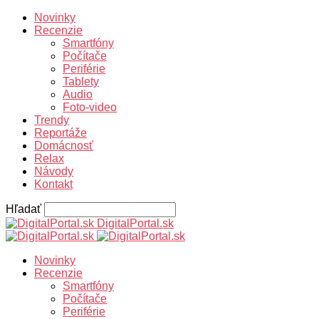
Novinky
Recenzie
Smartfóny
Počítače
Periférie
Tablety
Audio
Foto-video
Trendy
Reportáže
Domácnosť
Relax
Návody
Kontakt
Hľadať
DigitalPortal.sk
Novinky
Recenzie
Smartfóny
Počítače
Periférie