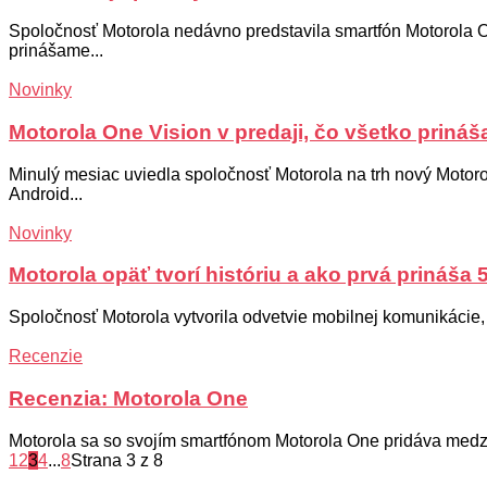
Spoločnosť Motorola nedávno predstavila smartfón Motorola O
prinášame...
Novinky
Motorola One Vision v predaji, čo všetko prináš
Minulý mesiac uviedla spoločnosť Motorola na trh nový Motor
Android...
Novinky
Motorola opäť tvorí históriu a ako prvá prináša 
Spoločnosť Motorola vytvorila odvetvie mobilnej komunikácie,
Recenzie
Recenzia: Motorola One
Motorola sa so svojím smartfónom Motorola One pridáva medzi h
1
2
3
4
...
8
Strana 3 z 8