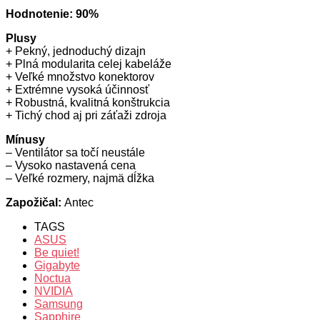
Hodnotenie: 90%
Plusy
+ Pekný, jednoduchý dizajn
+ Plná modularita celej kabeláže
+ Veľké množstvo konektorov
+ Extrémne vysoká účinnosť
+ Robustná, kvalitná konštrukcia
+ Tichý chod aj pri záťaži zdroja
Mínusy
– Ventilátor sa točí neustále
– Vysoko nastavená cena
– Veľké rozmery, najmä dĺžka
Zapožičal:
Antec
TAGS
ASUS
Be quiet!
Gigabyte
Noctua
NVIDIA
Samsung
Sapphire