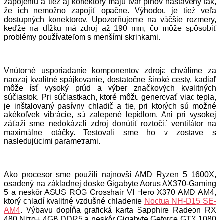
zapojeniu a tiež aj konektory majú tvar pinov nastavený tak,
že ich nemožno zapojiť opačne. Výhodou je tiež veľa
dostupných konektorov. Upozorňujeme na väčšie rozmery,
keďže na dĺžku má zdroj až 190 mm, čo môže spôsobiť
problémy používateľom s menšími skrinkami.
Vnútorné usporiadanie komponentov zdroja chválime za
naozaj kvalitné spájkovanie, dostatočne široké cesty, kadiaľ
môže ísť vysoký prúd a výber značkových kvalitných
súčiastok. Pri súčiastkach, ktoré môžu generovať viac tepla,
je inštalovaný pasívny chladič a tie, pri ktorých sú možné
akékoľvek vibrácie, sú zalepené lepidlom. Ani pri vysokej
záťaži sme nedokázali zdroj donútiť roztočiť ventilátor na
maximálne otáčky. Testovali sme ho v zostave s
nasledujúcimi parametrami.
Ako procesor sme použili najnovší AMD Ryzen 5 1600X,
osadený na základnej doske Gigabyte Aorus AX370-Gaming
5 a neskôr ASUS ROG Crosshair VI Hero X370 AMD AM4,
ktorý chladí kvalitné vzdušné chladenie
Noctua NH-D15 SE-
AM4
. Výbavu dopĺňa grafická karta Sapphire Radeon RX
480 Nitro+ 4GB DDR5 a neskôr Gigabyte Geforce GTX 1080