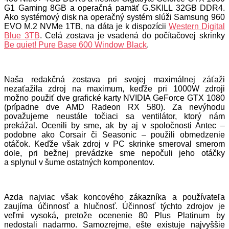
G1 Gaming 8GB a operačná pamäť G.SKILL 32GB DDR4.
Ako systémový disk na operačný systém slúži Samsung 960
EVO M.2 NVMe 1TB, na dáta je k dispozícii
Western Digital
Blue 3TB
. Celá zostava je vsadená do počítačovej skrinky
Be quiet! Pure Base 600 Window Black
.
Naša redakčná zostava pri svojej maximálnej záťaži
nezaťažila zdroj na maximum, keďže pri 1000W zdroji
možno použiť dve grafické karty NVIDIA GeForce GTX 1080
(prípadne dve AMD Radeon RX 580). Za nevýhodu
považujeme neustále točiaci sa ventilátor, ktorý nám
prekážal. Ocenili by sme, ak by aj v spoločnosti Antec –
podobne ako Corsair či Seasonic – použili obmedzenie
otáčok. Keďže však zdroj v PC skrinke smeroval smerom
dole, pri bežnej prevádzke sme nepočuli jeho otáčky
a splynul v šume ostatných komponentov.
Azda najviac však koncového zákazníka a používateľa
zaujíma účinnosť a hlučnosť. Účinnosť týchto zdrojov je
veľmi vysoká, pretože ocenenie 80 Plus Platinum by
nedostali nadarmo. Samozrejme, ešte existuje najvyššie