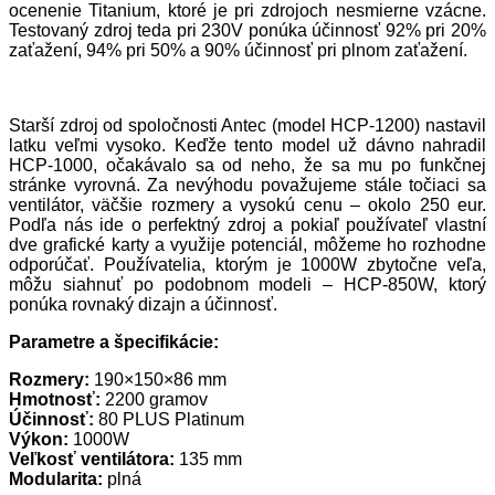
ocenenie Titanium, ktoré je pri zdrojoch nesmierne vzácne.
Testovaný zdroj teda pri 230V ponúka účinnosť 92% pri 20%
zaťažení, 94% pri 50% a 90% účinnosť pri plnom zaťažení.
Starší zdroj od spoločnosti Antec (model HCP-1200) nastavil
latku veľmi vysoko. Keďže tento model už dávno nahradil
HCP-1000, očakávalo sa od neho, že sa mu po funkčnej
stránke vyrovná. Za nevýhodu považujeme stále točiaci sa
ventilátor, väčšie rozmery a vysokú cenu – okolo 250 eur.
Podľa nás ide o perfektný zdroj a pokiaľ používateľ vlastní
dve grafické karty a využije potenciál, môžeme ho rozhodne
odporúčať. Používatelia, ktorým je 1000W zbytočne veľa,
môžu siahnuť po podobnom modeli – HCP-850W, ktorý
ponúka rovnaký dizajn a účinnosť.
Parametre a špecifikácie:
Rozmery:
190×150×86 mm
Hmotnosť:
2200 gramov
Účinnosť:
80 PLUS Platinum
Výkon:
1000W
Veľkosť ventilátora:
135 mm
Modularita:
plná