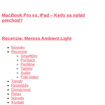
MacBook Pro vs. iPad – Kedy sa oplatí
prechod?
Recenzia: Meross Ambient Light
Novinky
Recenzie
Smartfóny
Počítače
Periférie
Tablety
Audio
Foto-video
Trendy
Reportáže
Domácnosť
Relax
Návody
Kontakt