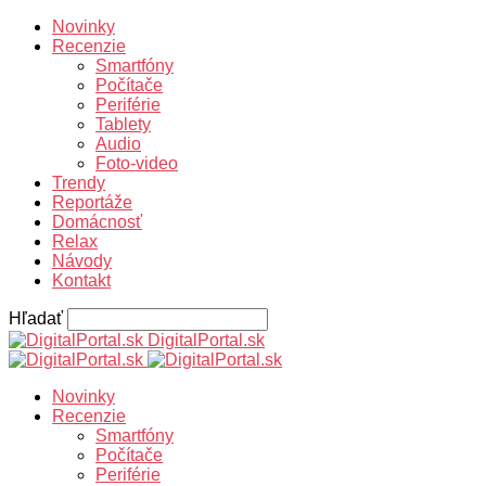
Novinky
Recenzie
Smartfóny
Počítače
Periférie
Tablety
Audio
Foto-video
Trendy
Reportáže
Domácnosť
Relax
Návody
Kontakt
Hľadať
DigitalPortal.sk
Novinky
Recenzie
Smartfóny
Počítače
Periférie