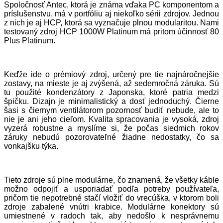
Spoločnosť Antec, ktorá je známa vďaka PC komponentom a
príslušenstvu, má v portfóliu aj niekoľko sérii zdrojov. Jednou
z nich je aj HCP, ktorá sa vyznačuje plnou modularitou. Nami
testovaný zdroj HCP 1000W Platinum má pritom účinnosť 80
Plus Platinum.
Keďže ide o prémiový zdroj, určený pre tie najnáročnejšie
zostavy, na mieste je aj zvýšená, až sedemročná záruka. Sú
tu použité kondenzátory z Japonska, ktoré patria medzi
špičku. Dizajn je minimalistický a dosť jednoduchý. Čierne
šasi s čiernym ventilátorom pozornosť budiť nebude, ale to
nie je ani jeho cieľom. Kvalita spracovania je vysoká, zdroj
vyzerá robustne a myslíme si, že počas siedmich rokov
záruky nebudú pozorovateľné žiadne nedostatky, čo sa
vonkajšku týka.
Tieto zdroje sú plne modulárne, čo znamená, že všetky káble
možno odpojiť a usporiadať podľa potreby používateľa,
pričom tie nepotrebné stačí vložiť do vrecúška, v ktorom boli
zdroje zabalené vnútri krabice. Modulárne konektory sú
umiestnené v radoch tak, aby nedošlo k nesprávnemu