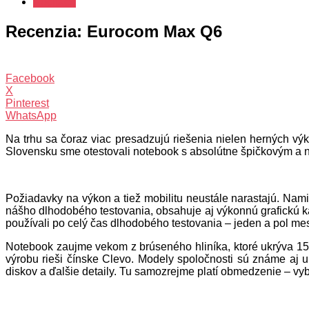
Počítače
Recenzia: Eurocom Max Q6
Facebook
X
Pinterest
WhatsApp
Na trhu sa čoraz viac presadzujú riešenia nielen herných vý
Slovensku sme otestovali notebook s absolútne špičkovým a 
Požiadavky na výkon a tiež mobilitu neustále narastajú. Nami
nášho dlhodobého testovania, obsahuje aj výkonnú grafickú 
používali po celý čas dlhodobého testovania – jeden a pol me
Notebook zaujme vekom z brúseného hliníka, ktoré ukrýva 15
výrobu rieši čínske Clevo. Modely spoločnosti sú známe aj u
diskov a ďalšie detaily. Tu samozrejme platí obmedzenie – vy