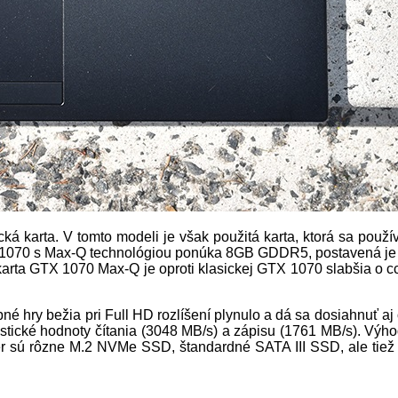
ká karta. V tomto modeli je však použitá karta, ktorá sa použ
 1070 s Max-Q technológiou ponúka 8GB GDDR5, postavená je n
 karta GTX 1070 Max-Q je oproti klasickej GTX 1070 slabšia o c
upné hry bežia pri Full HD rozlíšení plynulo a dá sa dosiahnu
ické hodnoty čítania (3048 MB/s) a zápisu (1761 MB/s). Výho
er sú rôzne M.2 NVMe SSD, štandardné SATA III SSD, ale tiež