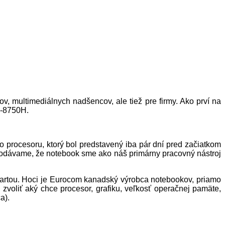
, multimediálnych nadšencov, ale tiež pre firmy. Ako prví na
7-8750H.
o procesoru, ktorý bol predstavený iba pár dní pred začiatkom
dodávame, že notebook sme ako náš primárny pracovný nástroj
kartou. Hoci je Eurocom kanadský výrobca notebookov, priamo
zvoliť aký chce procesor, grafiku, veľkosť operačnej pamäte,
a).