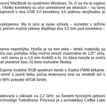
ýkonný MacBook so systémom Windows. To, či sa mu to naplno
va. Všetky konektory sú síce umiestnené po stranách – na ľavej
doplnené o dva USB 3.0 konektory. Ich jedinou nevýhodou je
 vyklopenia. Má to síce aj svoje výhody – konektor v režime
ort, pričom zvyšok výbavy dopĺňajú dva 3,5 mm jack konektory –
erne neprehýba. Horšie je na tom veko – tenké materiály sa
veľa viac prehýba. Kĺby možno otvoriť maximálne do 125° uhla,
 voči nemu je o 2,6 mm hrubší) a to, čo dáva navyše je oveľa
li plastové šasi, čo bola rozhodne škoda).
ažujeme kvalitné RGB spektrum farieb a žiadne PWM blikanie.
verné a jasné farby, počas testovania sme sa nestretli ani s
e 94% pokrytie sRGB farieb.
aktovaný v základe na 2,2 GHz, so šiestimi fyzickými jadrami
chnológii TurboBoost. Procesor je z architektúry Coffee Lake