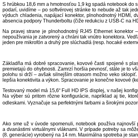
S hrúbkou 18,6 mm a hmotnosťou 1,9 kg spadá notebook do s
podarí, uvidíme – po softvérovej stránke to nebude až tak jed
výduch chladenia, napájací konektor, plnohodnotný HDMI, d
absencia podpory Thunderboltu (čiže redukciu z USB-C na H
Na pravej strane je plnohodnotný RJ45 Ethernet konektor – 
nepoužívania je zatvorený a chráni tak vnútro konektora. Vedľ
jeden pre mikrofón a druhý pre slúchadlá (resp. hocaké extern
Základňa má dobré spracovanie, kovové časti spojené s pla
premietajú do ohybnosti. Zamrzí horšia pevnosť, stále je to 
polohu si drží – avšak silnejším otrasom možno veko sklopiť
lepšia konektivita a výkon. Spracovanie je konečne kovové (ke
Testovaný model má 15,6“ Full HD IPS displej, v našej konf
Na výber sú pritom rôzne konfigurácie, napríklad aj tie, kt
odleskami. Vyznačuje sa perfektnými farbami a širokými pozor
Ako sme už v úvode spomenuli, notebook používa najnovší pro
a dvanástimi virtuálnymi vláknami. V prípade potreby sa môž
(8. generácie) vyrobený na 14 nm. Maximálna spotreba je st