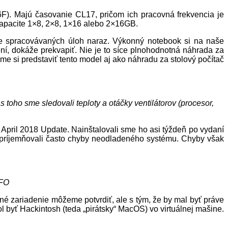
Majú časovanie CL17, pričom ich pracovná frekvencia je
kapacite 1×8, 2×8, 1×16 alebo 2×16GB.
lne spracovávaných úloh naraz. Výkonný notebook si na naše
ní, dokáže prekvapiť. Nie je to síce plnohodnotná náhrada za
e si predstaviť tento model aj ako náhradu za stolový počítač
as toho
sme sledovali teploty a otáčky ventilátorov (procesor,
April 2018 Update. Nainštalovali sme ho asi týždeň po vydaní
nepríjemňovali často chyby neodladeného systému. Chyby však
NFO
 zariadenie môžeme potvrdiť, ale s tým, že by mal byť práve
byť Hackintosh (teda „pirátsky“ MacOS) vo virtuálnej mašine.