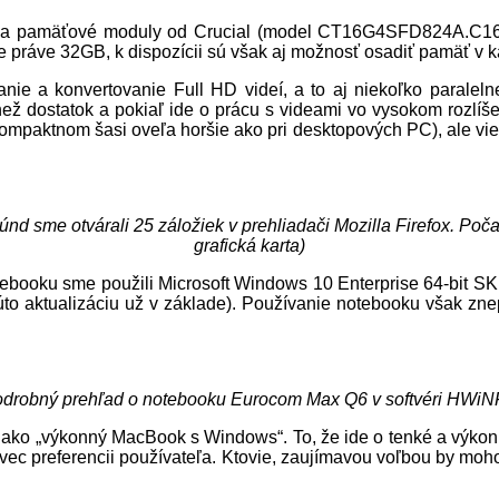
pamäťové moduly od Crucial (model CT16G4SFD824A.C16F). 
 práve 32GB, k dispozícii sú však aj možnosť osadiť pamäť v 
vanie a konvertovanie Full HD videí, a to aj niekoľko parale
ež dostatok a pokiaľ ide o prácu s videami vo vysokom rozlíše
ompaktnom šasi oveľa horšie ako pri desktopových PC), ale viem
nd sme otvárali 25 záložiek v prehliadači Mozilla Firefox. Poč
grafická karta)
booku sme použili Microsoft Windows 10 Enterprise 64-bit SK 
túto aktualizáciu už v základe). Používanie notebooku však z
drobný prehľad o notebooku Eurocom Max Q6 v softvéri HWi
ako „výkonný MacBook s Windows“. To, že ide o tenké a výkonné
 preferencii používateľa. Ktovie, zaujímavou voľbou by mohol 