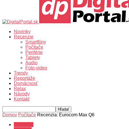
Novinky
Recenzie
Smartfóny
Počítače
Periférie
Tablety
Audio
Foto-video
Trendy
Reportáže
Domácnosť
Relax
Návody
Kontakt
Domov
Počítače
Recenzia: Eurocom Max Q6
Recenzie