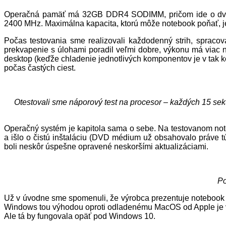
Operačná pamäť má 32GB DDR4 SODIMM, pričom ide o dva 
2400 MHz. Maximálna kapacita, ktorú môže notebook poňať, je
Počas testovania sme realizovali každodenný strih, spraco
prekvapenie s úlohami poradil veľmi dobre, výkonu má viac n
desktop (keďže chladenie jednotlivých komponentov je v tak k
počas častých ciest.
Otestovali sme náporový test na procesor – každých 15 sekú
Operačný systém je kapitola sama o sebe. Na testovanom note
a išlo o čistú inštaláciu (DVD médium už obsahovalo práve 
boli neskôr úspešne opravené neskoršími aktualizáciami.
Po
Už v úvodne sme spomenuli, že výrobca prezentuje notebook 
Windows tou výhodou oproti odladenému MacOS od Apple je vec
Ale tá by fungovala opäť pod Windows 10.