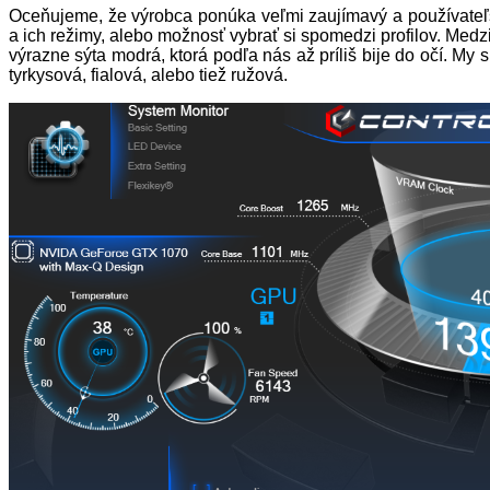
Oceňujeme, že výrobca ponúka veľmi zaujímavý a používateľsky
a ich režimy, alebo možnosť vybrať si spomedzi profilov. Medz
výrazne sýta modrá, ktorá podľa nás až príliš bije do očí. My 
tyrkysová, fialová, alebo tiež ružová.