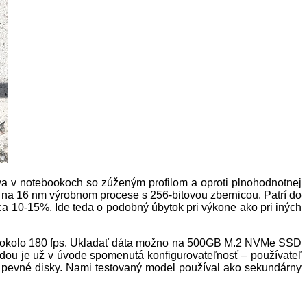
íva v notebookoch so zúženým profilom a oproti plnohodnotnej
a 16 nm výrobnom procese s 256-bitovou zbernicou. Patrí do
ca 10-15%. Ide teda o podobný úbytok pri výkone ako pri iných
ť aj okolo 180 fps. Ukladať dáta možno na 500GB M.2 NVMe SSD
dou je už v úvode spomenutá konfigurovateľnosť – používateľ
 pevné disky. Nami testovaný model používal ako sekundárny