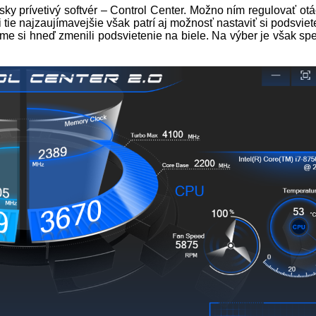
 prívetivý softvér – Control Center. Možno ním regulovať otáč
i tie najzaujímavejšie však patrí aj možnosť nastaviť si podsvi
sme si hneď zmenili podsvietenie na biele. Na výber je však spe