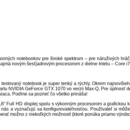
konných notebookov pre široké spektrum – pre náruživých hráčov
najmä novým šesťjadrovým procesorom z dielne Intelu – Core i
 testovaný notebook je super tenký a rýchly. Okrem najnovšieh
kartu NVIDIA GeForce GTX 1070 vo verzii Max-Q. Pre úplnosť 
siaca. Poďme sa pozrieť čo všetko prináša!
,6“ Full HD displej spolu s výkonným procesorom a grafickou 
 nás a vyznačujú sa konfigurovateľnosťou. Používateľ si môže 
berať možno z niekoľkých možností (ktoré ponúka priamo výrobc