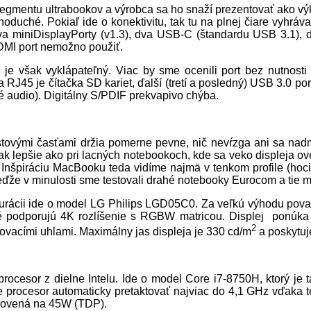
egmentu ultrabookov a výrobca sa ho snaží prezentovať ako v
noduché. Pokiaľ ide o konektivitu, tak tu na plnej čiare vyhrá
va miniDisplayPorty (v1.3), dva USB-C (štandardu USB 3.1), 
DMI port nemožno použiť.
je však vyklápateľný. Viac by sme ocenili port bez nutnosti
a RJ45 je čítačka SD kariet, ďalší (tretí a posledný) USB 3.0 p
é audio). Digitálny S/PDIF prekvapivo chýba.
stovými časťami držia pomerne pevne, nič nevŕzga ani sa nadm
však lepšie ako pri lacných notebookoch, kde sa veko displeja o
. Inšpiráciu MacBooku teda vidíme najmä v tenkom profile (hoci
ďže v minulosti sme testovali drahé notebooky Eurocom a tie ma
igurácii ide o model LG Philips LGD05C0. Za veľkú výhodu pov
oré podporujú 4K rozlíšenie s RGBW matricou. Displej ponúka 
2
ovacími uhlami. Maximálny jas displeja je 330 cd/m
a poskytuj
cesor z dielne Intelu. Ide o model Core i7-8750H, ktorý je t
e procesor automaticky pretaktovať najviac do 4,1 GHz vďaka te
anovená na 45W (TDP).