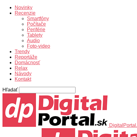
Novinky
Recenzie
Smartfóny
Počítače
Periférie
Tablety
Audio
Foto-video
Trendy
Reportáže
Domácnosť
Relax
Návody
Kontakt
Hľadať
DigitalPortal