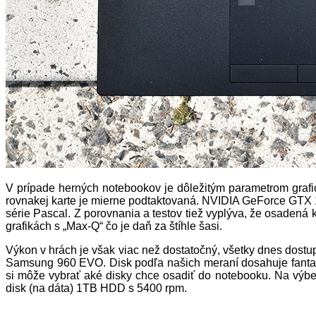
V prípade herných notebookov je dôležitým parametrom grafic
rovnakej karte je mierne podtaktovaná. NVIDIA GeForce GTX
série Pascal. Z porovnania a testov tiež vyplýva, že osadená
grafikách s „Max-Q“ čo je daň za štíhle šasi.
Výkon v hrách je však viac než dostatočný, všetky dnes dost
Samsung 960 EVO. Disk podľa našich meraní dosahuje fantast
si môže vybrať aké disky chce osadiť do notebooku. Na výb
disk (na dáta) 1TB HDD s 5400 rpm.