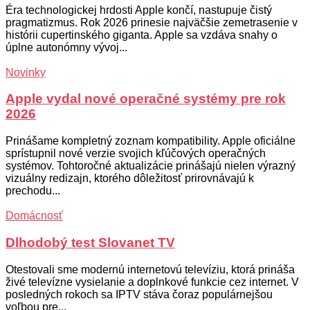
Éra technologickej hrdosti Apple končí, nastupuje čistý
pragmatizmus. Rok 2026 prinesie najväčšie zemetrasenie v
histórii cupertinského giganta. Apple sa vzdáva snahy o
úplne autonómny vývoj...
Novinky
Apple vydal nové operačné systémy pre rok
2026
Prinášame kompletný zoznam kompatibility. Apple oficiálne
sprístupnil nové verzie svojich kľúčových operačných
systémov. Tohtoročné aktualizácie prinášajú nielen výrazný
vizuálny redizajn, ktorého dôležitosť prirovnávajú k
prechodu...
Domácnosť
Dlhodobý test Slovanet TV
Otestovali sme modernú internetovú televíziu, ktorá prináša
živé televízne vysielanie a doplnkové funkcie cez internet. V
posledných rokoch sa IPTV stáva čoraz populárnejšou
voľbou pre...