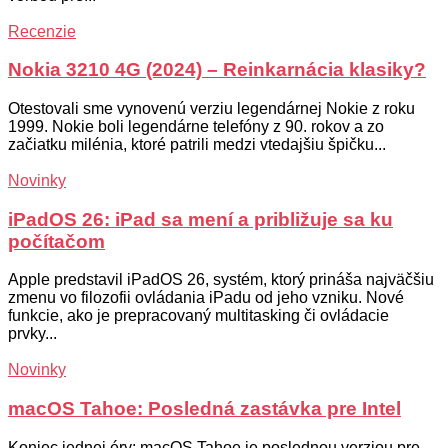
Recenzie
Nokia 3210 4G (2024) – Reinkarnácia klasiky?
Otestovali sme vynovenú verziu legendárnej Nokie z roku
1999. Nokie boli legendárne telefóny z 90. rokov a zo
začiatku milénia, ktoré patrili medzi vtedajšiu špičku...
Novinky
iPadOS 26: iPad sa mení a približuje sa ku
počítačom
Apple predstavil iPadOS 26, systém, ktorý prináša najväčšiu
zmenu vo filozofii ovládania iPadu od jeho vzniku. Nové
funkcie, ako je prepracovaný multitasking či ovládacie
prvky...
Novinky
macOS Tahoe: Posledná zastávka pre Intel
Koniec jednej éry: macOS Tahoe je poslednou verziou pre