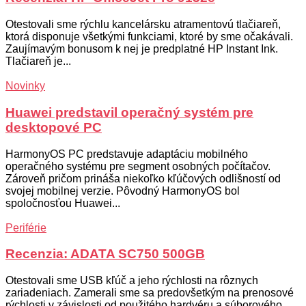
Otestovali sme rýchlu kancelársku atramentovú tlačiareň,
ktorá disponuje všetkými funkciami, ktoré by sme očakávali.
Zaujímavým bonusom k nej je predplatné HP Instant Ink.
Tlačiareň je...
Novinky
Huawei predstavil operačný systém pre
desktopové PC
HarmonyOS PC predstavuje adaptáciu mobilného
operačného systému pre segment osobných počítačov.
Zároveň pričom prináša niekoľko kľúčových odlišností od
svojej mobilnej verzie. Pôvodný HarmonyOS bol
spoločnosťou Huawei...
Periférie
Recenzia: ADATA SC750 500GB
Otestovali sme USB kľúč a jeho rýchlosti na rôznych
zariadeniach. Zamerali sme sa predovšetkým na prenosové
rýchlosti v závislosti od použitého hardvéru a súborového