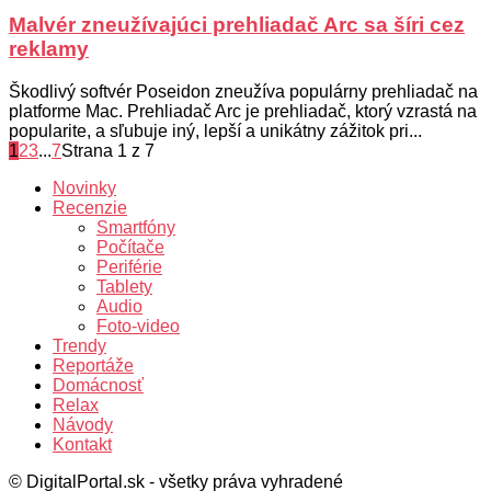
Malvér zneužívajúci prehliadač Arc sa šíri cez
reklamy
Škodlivý softvér Poseidon zneužíva populárny prehliadač na
platforme Mac. Prehliadač Arc je prehliadač, ktorý vzrastá na
popularite, a sľubuje iný, lepší a unikátny zážitok pri...
1
2
3
...
7
Strana 1 z 7
Novinky
Recenzie
Smartfóny
Počítače
Periférie
Tablety
Audio
Foto-video
Trendy
Reportáže
Domácnosť
Relax
Návody
Kontakt
© DigitalPortal.sk - všetky práva vyhradené