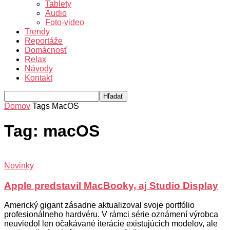
Tablety
Audio
Foto-video
Trendy
Reportáže
Domácnosť
Relax
Návody
Kontakt
Domov
Tags
MacOS
Tag: macOS
Novinky
Apple predstavil MacBooky, aj Studio Display
Americký gigant zásadne aktualizoval svoje portfólio
profesionálneho hardvéru. V rámci série oznámení výrobca
neuviedol len očakávané iterácie existujúcich modelov, ale