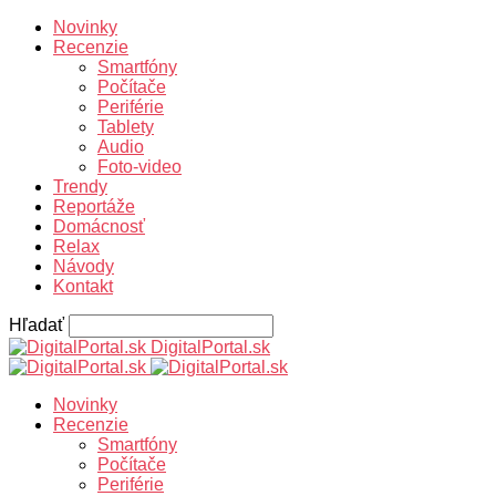
Novinky
Recenzie
Smartfóny
Počítače
Periférie
Tablety
Audio
Foto-video
Trendy
Reportáže
Domácnosť
Relax
Návody
Kontakt
Hľadať
DigitalPortal.sk
Novinky
Recenzie
Smartfóny
Počítače
Periférie