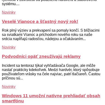
systému....
Novinky
Veselé Vianoce a šťastný nový rok!
Rok plný výziev a prekvapení sa pomaly končí. S blížiacimi
sa sviatkami Vianoc a príchodom nového roku sa naše
srdcia napĺňajú radosťou, nádejou a očakávaním...
Novinky
Podvodníci opäť zneužívajú reklamy
Incident sa tentoraz týkal vyhľadávača Google, ale môže
nastať prakticky kdekoľvek. Medzi hardvér, ktorý spôsobuje
používateľom vrásky na čele najviac, patrí tlačiareň. Častou
príčinou sú...
Novinky
Windows 11 umožní natívne prehliadať obsah
smartfónu