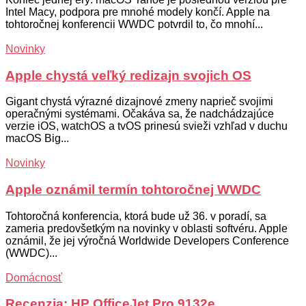
Intel Macy, podpora pre mnohé modely končí. Apple na
tohtoročnej konferencii WWDC potvrdil to, čo mnohí...
Novinky
Apple chystá veľký redizajn svojich OS
Gigant chystá výrazné dizajnové zmeny naprieč svojimi
operačnými systémami. Očakáva sa, že nadchádzajúce
verzie iOS, watchOS a tvOS prinesú svieži vzhľad v duchu
macOS Big...
Novinky
Apple oznámil termín tohtoročnej WWDC
Tohtoročná konferencia, ktorá bude už 36. v poradí, sa
zameria predovšetkým na novinky v oblasti softvéru. Apple
oznámil, že jej výročná Worldwide Developers Conference
(WWDC)...
Domácnosť
Recenzia: HP OfficeJet Pro 9132e