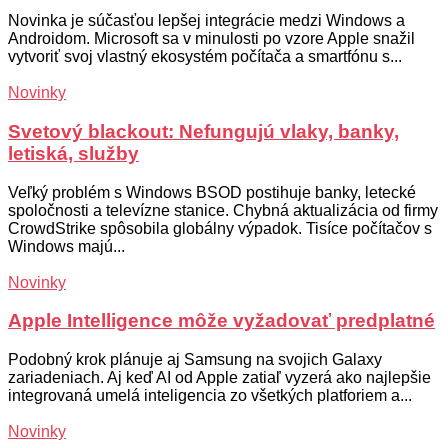
Novinka je súčasťou lepšej integrácie medzi Windows a
Androidom. Microsoft sa v minulosti po vzore Apple snažil
vytvoriť svoj vlastný ekosystém počítača a smartfónu s...
Novinky
Svetový blackout: Nefungujú vlaky, banky,
letiská, služby
Veľký problém s Windows BSOD postihuje banky, letecké
spoločnosti a televízne stanice. Chybná aktualizácia od firmy
CrowdStrike spôsobila globálny výpadok. Tisíce počítačov s
Windows majú...
Novinky
Apple Intelligence môže vyžadovať predplatné
Podobný krok plánuje aj Samsung na svojich Galaxy
zariadeniach. Aj keď AI od Apple zatiaľ vyzerá ako najlepšie
integrovaná umelá inteligencia zo všetkých platforiem a...
Novinky