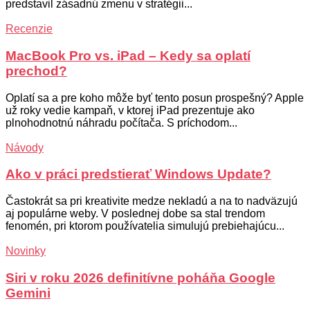
predstavil zásadnú zmenu v stratégii...
Recenzie
MacBook Pro vs. iPad – Kedy sa oplatí
prechod?
Oplatí sa a pre koho môže byť tento posun prospešný? Apple
už roky vedie kampaň, v ktorej iPad prezentuje ako
plnohodnotnú náhradu počítača. S príchodom...
Návody
Ako v práci predstierať Windows Update?
Častokrát sa pri kreativite medze nekladú a na to nadväzujú
aj populárne weby. V poslednej dobe sa stal trendom
fenomén, pri ktorom používatelia simulujú prebiehajúcu...
Novinky
Siri v roku 2026 definitívne poháňa Google
Gemini