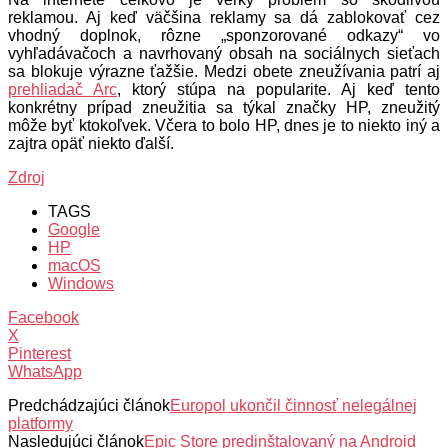
reklamou. Aj keď väčšina reklamy sa dá zablokovať cez
vhodný doplnok, rôzne „sponzorované odkazy“ vo
vyhľadávačoch a navrhovaný obsah na sociálnych sieťach
sa blokuje výrazne ťažšie. Medzi obete zneužívania patrí aj
prehliadač Arc
, ktorý stúpa na popularite. Aj keď tento
konkrétny prípad zneužitia sa týkal značky HP, zneužitý
môže byť ktokoľvek. Včera to bolo HP, dnes je to niekto iný a
zajtra opäť niekto ďalší.
Zdroj
TAGS
Google
HP
macOS
Windows
Facebook
X
Pinterest
WhatsApp
Predchádzajúci článok
Europol ukončil činnosť nelegálnej
platformy
Nasledujúci článok
Epic Store predinštalovaný na Android