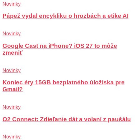
Novinky
Pápež vydal encykliku o hrozbách a etike AI
Novinky
Google Cast na iPhone? iOS 27 to môže
zmeniť
Novinky
Koniec éry 15GB bezplatného úložiska pre
Gmail?
Novinky
O2 Connect: Zdieľanie dát a volaní z paušálu
Novinky