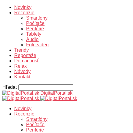
Novinky
Recenzie
Smartfóny
Počítače
Periférie
Tablety
Audio
Foto-video
Trendy
Reportáže
Domácnosť
Relax
Návody
Kontakt
Hľadať
DigitalPortal.sk
Novinky
Recenzie
Smartfóny
Počítače
Periférie