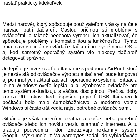
nastať prakticky kdekoľvek.
Medzi hardvér, ktorý spôsobuje používateľom vrásky na čele
najviac, patrí tlačiareň. Častou príčinou sú problémy s
ovládačmi, a taktiež neochota výrobcu ich aktualizovať, čo
spôsobuje problémy s kompatibilitou a funkčnosťou. Týmto
trpia hlavne oficiálne ovládače tlačiarní pre systém macOS, a
aj keď samotný operačný systém vie niekedy tlačiareň
detegovať správne.
Je lepšie je investovať do tlačiarne s podporou AirPrint, ktorá
je nezávislá od ovládačov výrobcu a tlačiareň bude fungovať
aj po mnohých aktualizáciách operačného systému. Situácia
je na Windows oveľa lepšia, a aj výrobcovia ovládače pre
tento systém aktualizujú s väčšou disciplínou. Preč sú doby
konca 90. rokov, keď úspešne pripojiť USB tlačiareň k
počítaču bolo malé černokňažníctvo, a moderné verzie
Windows si častokrát vedia nájsť potrebné ovládače sami.
Situácia je však nie vždy ideálna, a občas treba potrebné
ovládače alebo ich novšiu verziu stiahnuť z internetu. A tu
úradujú podvodníci, ktorí zneužívajú reklamný systém
Googlu. Výskumníci z Malwarebytes zadali do vyhľadávača