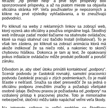
reťazec „hp printer help“ a prvé štyri príspevky boli
sponzorované príspevky, a až na piatom mieste sa objavila
oficiálna stránka HP. Veľa používateľov je nepozorných a
klikne na prvé výsledky vyhľadávania, a to zneužívajú
podvodníci.
Po kliknutí na weby z reklamných linkov sa zobrazí web,
ktorý vyzerá ako oficiálny a používa originálne logá. Škodlivý
web inštruuje zadať model tlačiarne na stiahnutie ovládačov,
ktoré sa majú stiahnuť cez tlačidlo Install (inštalovať). To je
však len zástera, po kliknutí sa zobrazí animácia ktorá má
akože indikovať že sa niečo robí, a nakoniec to skončí
chybovou hláškou. Dokonca je tam aj text, že opakovaný
pokus inštalácie ovládačov môže produkt poškodiť a porušiť
záruku.
Dôvodom je, aby obeť útoku prinútili kontaktovať „podporu“.
Scenár podvodu je častokrát rovnaký, samotní pracovníci
podvodu častokrát pracujú v zlých podmienkach, čo je malé
šťastie v nešťastí. Snažia sa obeť presvedčiť že sa jedná o
oficiálnu podporu zneužitím značky a požadujú všelijaké
osobné údaje. Bežnou praxou je požiadavka od „podpory“ na
vzdialený prístup k pracovnej ploche. Toto je mimoriadne
nebezpečné, útočníci môžu takto napáchať veľmi veľa škody.
Na internete celkovo je veľký problém so škodlivou