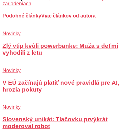
zariadeniach
Podobné články
Viac článkov od autora
Novinky
Zlý vtip kvôli powerbanke: Muža s deťmi
vyhodili z letu
Novinky
V EÚ začínajú platiť nové pravidlá pre AI,
hrozia pokuty
Novinky
Slovenský unikát: Tlačovku prvýkrát
moderoval robot