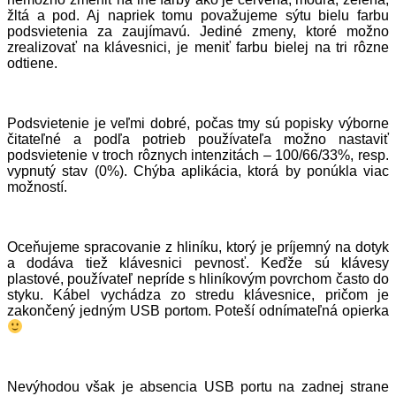
žltá a pod. Aj napriek tomu považujeme sýtu bielu farbu
podsvietenia za zaujímavú. Jediné zmeny, ktoré možno
zrealizovať na klávesnici, je meniť farbu bielej na tri rôzne
odtiene.
Podsvietenie je veľmi dobré, počas tmy sú popisky výborne
čitateľné a podľa potrieb používateľa možno nastaviť
podsvietenie v troch rôznych intenzitách – 100/66/33%, resp.
vypnutý stav (0%). Chýba aplikácia, ktorá by ponúkla viac
možností.
Oceňujeme spracovanie z hliníku, ktorý je príjemný na dotyk
a dodáva tiež klávesnici pevnosť. Keďže sú klávesy
plastové, používateľ nepríde s hliníkovým povrchom často do
styku. Kábel vychádza zo stredu klávesnice, pričom je
zakončený jedným USB portom. Poteší odnímateľná opierka
Nevýhodou však je absencia USB portu na zadnej strane