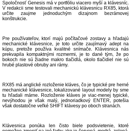
Spoločnosť Genesis má v portfóliu viacero myší a klávesníc.
V redakcii sme testovali mechanickú klávesnicu RX85, ktorá
určite zaujme jednoduchým dizajnom bezrámovej
konštrukcie.
Pre používateľov, ktorí majú počítačové zostavy a hľadajú
mechanické klávesnice, je toto určite zaujímavý adept na
kúpu, pretože používa kvalitné snímače. Klávesnica nás
prekvapila kompaktnými rozmermi, je to dané tým, že po
bokoch nie sú žiadne makro tlačidlá, okolo tlačidiel nie sú
hrubé plastové obruby ani rámy.
RX85 má anglické rozloženie kláves, čo je typické pre herné
mechanické klávesnice, lokalizované layout modely by sme
tu hľadali márne. Rozloženie kláves je viac-menej typické,
nevýhodou je však malý, jednoriadkový ENTER, potešia
však dostatočne veľké SHIFT klávesy po oboch stranách.
Klávesnica ponúka len čisto biele podsvietenie, ktoré
nemožno zmeniť na iné farby ako je červená, modrá, zelená,