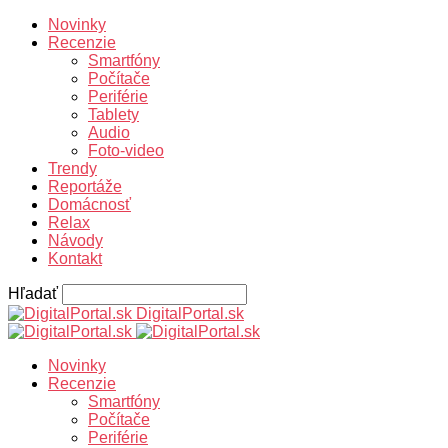
Novinky
Recenzie
Smartfóny
Počítače
Periférie
Tablety
Audio
Foto-video
Trendy
Reportáže
Domácnosť
Relax
Návody
Kontakt
Hľadať
DigitalPortal.sk
Novinky
Recenzie
Smartfóny
Počítače
Periférie