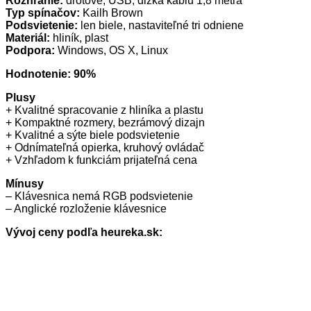
Rozhranie:
drôtové, USB, dĺžka káblu 1,8 metra
Typ spínačov:
Kailh Brown
Podsvietenie:
len biele, nastaviteľné tri odniene
Materiál:
hliník, plast
Podpora:
Windows, OS X, Linux
Hodnotenie: 90%
Plusy
+ Kvalitné spracovanie z hliníka a plastu
+ Kompaktné rozmery, bezrámový dizajn
+ Kvalitné a sýte biele podsvietenie
+ Odnímateľná opierka, kruhový ovládač
+ Vzhľadom k funkciám prijateľná cena
Mínusy
– Klávesnica nemá RGB podsvietenie
– Anglické rozloženie klávesnice
Vývoj ceny podľa heureka.sk: