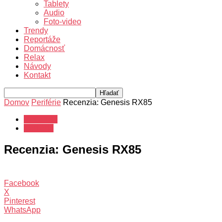
Tablety
Audio
Foto-video
Trendy
Reportáže
Domácnosť
Relax
Návody
Kontakt
Domov
Periférie
Recenzia: Genesis RX85
Recenzie
Periférie
Recenzia: Genesis RX85
Facebook
X
Pinterest
WhatsApp