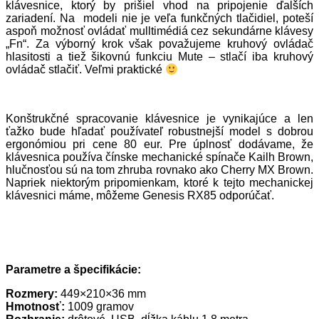
klávesnice, ktorý by prišiel vhod na pripojenie ďalších
zariadení. Na modeli nie je veľa funkčných tlačidiel, poteší
aspoň možnosť ovládať mulltimédiá cez sekundárne klávesy
„Fn“. Za výborný krok však považujeme kruhový ovládač
hlasitosti a tiež šikovnú funkciu Mute – stlačí iba kruhový
ovládač stlačiť. Veľmi praktické
Konštrukčné spracovanie klávesnice je vynikajúce a len
ťažko bude hľadať používateľ robustnejší model s dobrou
ergonómiou pri cene 80 eur. Pre úplnosť dodávame, že
klávesnica používa čínske mechanické spínače Kailh Brown,
hlučnosťou sú na tom zhruba rovnako ako Cherry MX Brown.
Napriek niektorým pripomienkam, ktoré k tejto mechanickej
klávesnici máme, môžeme Genesis RX85 odporúčať.
Parametre a špecifikácie:
Rozmery:
449×210×36 mm
Hmotnosť:
1009 gramov