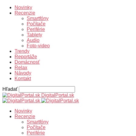
Novinky
Recenzie
Smartfóny
Počítače
Periférie
Tablety
Audio
Foto-video
Trendy
Reportáže
Domácnosť
Relax
Návody
Kontakt
Hľadať
DigitalPortal.sk
Novinky
Recenzie
Smartfóny
Počítače
Periférie