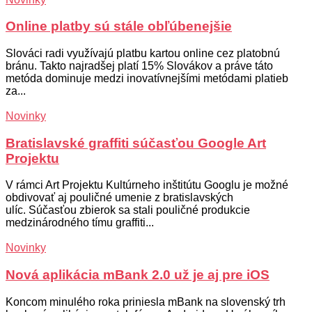
Online platby sú stále obľúbenejšie
Slováci radi využívajú platbu kartou online cez platobnú
bránu. Takto najradšej platí 15% Slovákov a práve táto
metóda dominuje medzi inovatívnejšími metódami platieb
za...
Novinky
Bratislavské graffiti súčasťou Google Art
Projektu
V rámci Art Projektu Kultúrneho inštitútu Googlu je možné
obdivovať aj pouličné umenie z bratislavských
ulíc. Súčasťou zbierok sa stali pouličné produkcie
medzinárodného tímu graffiti...
Novinky
Nová aplikácia mBank 2.0 už je aj pre iOS
Koncom minulého roka priniesla mBank na slovenský trh