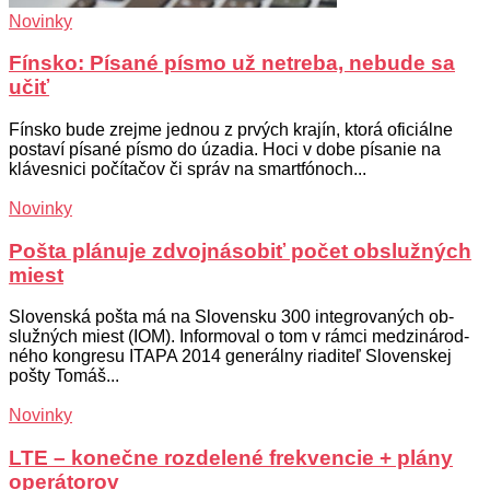
Novinky
Fínsko: Písané písmo už netreba, nebude sa
učiť
Fínsko bude zrejme jednou z prvých krajín, ktorá oficiálne
postaví písané písmo do úzadia. Hoci v dobe písanie na
klávesnici počítačov či správ na smartfónoch...
Novinky
Pošta plánuje zdvojnásobiť počet obslužných
miest
Slo­ven­ská poš­ta má na Slo­ven­sku 300 in­teg­ro­va­ných ob­
služ­ných miest (IOM). In­for­mo­val o tom v rám­ci me­dzi­ná­rod­
né­ho kon­gre­su ITA­PA 2014 ge­ne­rál­ny ria­di­teľ Slo­ven­skej
poš­ty To­máš...
Novinky
LTE – konečne rozdelené frekvencie + plány
operátorov