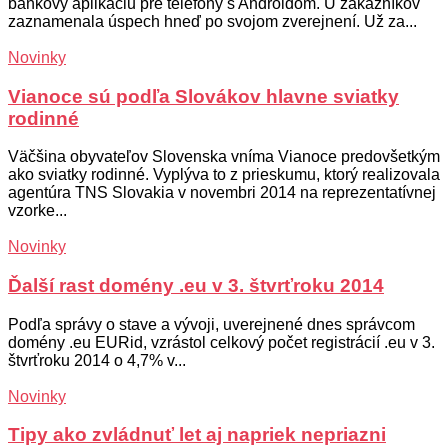
bankový aplikáciu pre telefóny s Androidom. U zákazníkov
zaznamenala úspech hneď po svojom zverejnení. Už za...
Novinky
Vianoce sú podľa Slovákov hlavne sviatky
rodinné
Väč­ši­na oby­va­te­ľov Slo­ven­ska vní­ma Via­no­ce pre­dov­šet­kým
ako sviat­ky ro­din­né. Vy­plý­va to z pries­ku­mu, kto­rý reali­zo­va­la
agen­tú­ra TNS Slo­va­kia v no­vem­bri 2014 na rep­re­zen­ta­tív­nej
vzor­ke...
Novinky
Ďalší rast domény .eu v 3. štvrťroku 2014
Podľa správy o stave a vývoji, uverejnené dnes správcom
domény .eu EURid, vzrástol celkový počet registrácií .eu v 3.
štvrťroku 2014 o 4,7% v...
Novinky
Tipy ako zvládnuť let aj napriek nepriazni