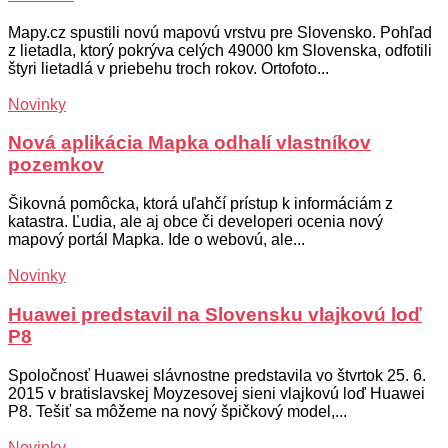
Mapy.cz spustili novú mapovú vrstvu pre Slovensko. Pohľad
z lietadla, ktorý pokrýva celých 49000 km Slovenska, odfotili
štyri lietadlá v priebehu troch rokov. Ortofoto...
Novinky
Nová aplikácia Mapka odhalí vlastníkov
pozemkov
Šikovná pomôcka, ktorá uľahčí prístup k informáciám z
katastra. Ľudia, ale aj obce či developeri ocenia nový
mapový portál Mapka. Ide o webovú, ale...
Novinky
Huawei predstavil na Slovensku vlajkovú loď
P8
Spoločnosť Huawei slávnostne predstavila vo štvrtok 25. 6.
2015 v bratislavskej Moyzesovej sieni vlajkovú loď Huawei
P8. Tešiť sa môžeme na nový špičkový model,...
Novinky