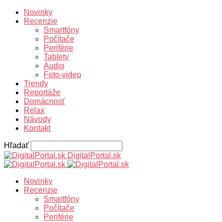
Novinky
Recenzie
Smartfóny
Počítače
Periférie
Tablety
Audio
Foto-video
Trendy
Reportáže
Domácnosť
Relax
Návody
Kontakt
Hľadať
DigitalPortal.sk
Novinky
Recenzie
Smartfóny
Počítače
Periférie