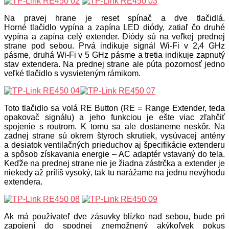
Na pravej hrane je reset spínač a dve tlačidlá.
Horné tlačidlo vypína a zapína LED diódy, zatiaľ čo druhé
vypína a zapína celý extender. Diódy sú na veľkej prednej
strane pod sebou. Prvá indikuje signál Wi-Fi v 2,4 GHz
pásme, druhá Wi-Fi v 5 GHz pásme a tretia indikuje zapnutý
stav extendera. Na prednej strane ale púta pozornosť jedno
veľké tlačidlo s vysvieteným rámikom.
Toto tlačidlo sa volá RE Button (RE = Range Extender, teda
opakovač signálu) a jeho funkciou je ešte viac zľahčiť
spojenie s routrom. K tomu sa ale dostaneme neskôr. Na
zadnej strane sú okrem štyroch skrutiek, vysúvacej antény
a desiatok ventilačných prieduchov aj špecifikácie extenderu
a spôsob získavania energie – AC adaptér vstavaný do tela.
Keďže na prednej strane nie je žiadna zástrčka a extender je
niekedy až príliš vysoký, tak tu narážame na jednu nevýhodu
extendera.
Ak má používateľ dve zásuvky blízko nad sebou, bude pri
zapojení do spodnej znemožnený akýkoľvek pokus