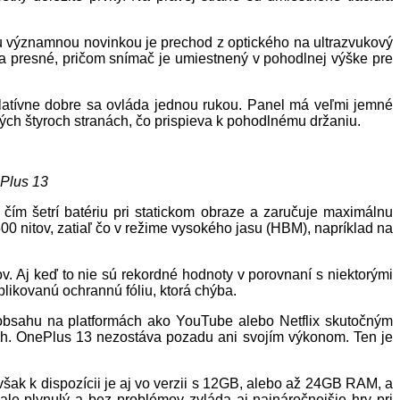
ou významnou novinkou je prechod z optického na ultrazvukový
é a presné, pričom snímač je umiestnený v pohodlnej výške pre
latívne dobre sa ovláda jednou rukou. Panel má veľmi jemné
ých štyroch stranách, čo prispieva k pohodlnému držaniu.
ePlus 13
ím šetrí batériu pri statickom obraze a zaručuje maximálnu
00 nitov, zatiaľ čo v režime vysokého jasu (HBM), napríklad na
. Aj keď to nie sú rekordné hodnoty v porovnaní s niektorými
plikovanú ochrannú fóliu, ktorá chýba.
bsahu na platformách ako YouTube alebo Netflix skutočným
ach. OnePlus 13 nezostáva pozadu ani svojím výkonom. Ten je
k k dispozícii je aj vo verzii s 12GB, alebo až 24GB RAM, a
e plynulý a bez problémov zvláda aj najnáročnejšie hry pri