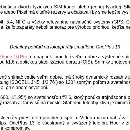
ináciu dvoch fyzických SIM kariet alebo jednej fyzickej SI
alebo Pixel má citeľné rezervy a očakávali by sme lepšie výsle
tooth 5.4, NFC a všetky relevantné navigačné systémy (GPS, 
sa, že fotoaparáty neboli tentoraz pre výrobcu prioritou, keďž
Detailný pohľad na fotoaparáty smartfónu OnePlus 13
Phone 16 Pro
, no napriek tomu fotí veľmi dobre a výsledné sn
ou f/1.6 a optickou stabilizáciou obrazu (OIS). Snímky zhotov
lavný snímač vedie veľmi dobre, má široký dynamický rozsah s
ung ISOCELL JN5, 1/2.76“) so 120° zorným poľom a svetelnosťou
j pri slabom osvetlení.
00, 1/1.95“) so svetelnosťou f/2.6, ktorý ponúka trojnásobné op
ický rozsah aj farby sú na mieste. Slabinou teleobjektívu je min
estnená v priestrele uprostred displeja. Video možno nahrávať
fps. OnePlus 13 je všestranný a vyvážený telefón. Hoci v ži
né kompromisy.