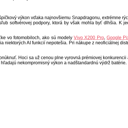
ie, špičkový výkon vďaka najnovšiemu Snapdragonu, extrémne rý
ub softvérovej podpory, ktorá by však mohla byť dlhšia. K jedn
ičke vo fotomobiloch, ako sú modely
Vivo X200 Pro
,
Google Pi
iektorých AI funkcií nepotešia. Pri nákupe z neoficiálnej dist
núknuť. Hoci sa už cenou plne vyrovná prémiovej konkurencii a d
rí hľadajú nekompromisný výkon a nadštandardnú výdrž batérie.