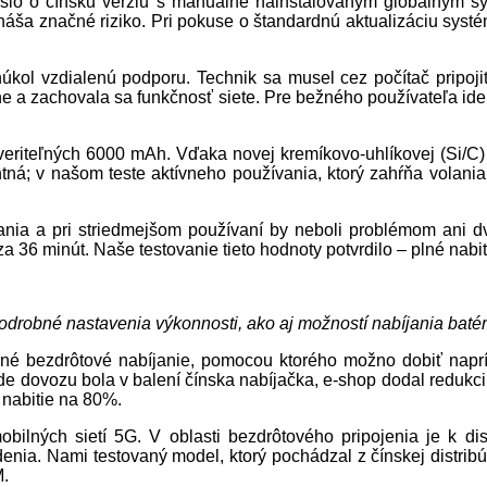
išlo o čínsku verziu s manuálne nainštalovaným globálnym
ináša značné riziko. Pri pokuse o štandardnú aktualizáciu sys
núkol vzdialenú podporu. Technik sa musel cez počítač pripoj
 a zachovala sa funkčnosť siete. Pre bežného používateľa ide o
uveriteľných 6000 mAh. Vďaka novej kremíkovo-uhlíkovej (Si/C) 
ná; v našom teste aktívneho používania, ktorý zahŕňa volania,
nia a pri striedmejšom používaní by neboli problémom ani d
 36 minút. Naše testovanie tieto hodnoty potvrdilo – plné nabiti
odrobné nastavenia výkonnosti, ako aj možností nabíjania batér
né bezdrôtové nabíjanie, pomocou ktorého možno dobiť naprí
de dovozu bola v balení čínska nabíjačka, e-shop dodal redukc
 nabitie na 80%.
bilných sietí 5G. V oblasti bezdrôtového pripojenia je k di
denia. Nami testovaný model, ktorý pochádzal z čínskej distribúc
M.