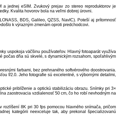
M a jednej eSIM. Zvukový prejav zo stereo reproduktorov je
dky. Kvalita hovorov bola na veľmi dobrej úrovni.
GLONASS, BDS, Galileo, QZSS, NavIC). Poteší aj prítomnosť
e nedošlo k výrazným zmenám oproti predchodcovi.
ímky uspokoja väčšinu používateľov. Hlavný fotoaparát využíva
ené počas dňa sú skvelé, s dynamickým rozsahom, spoľahlivým
 presnými farbami, bez prehnaného softvérového doostrovania.
 f/2.0. Jeho fotografie sú excelentné, s výbornými detailmi,
tické priblíženie a optickú stabilizáciu obrazu. Snímky pri 3×
imálna zaostrovacia vzdialenosť 50 cm, čo ho robí nevhodným na
 v rozlíšení 8K pri 30 fps pomocou hlavného snímača, pričom
adnej kategórii neexceluje tak, aby prekonal špecializovanú