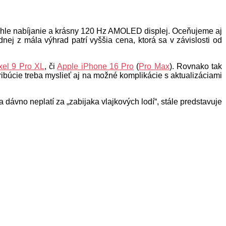
chle nabíjanie a krásny 120 Hz AMOLED displej. Oceňujeme aj
ej z mála výhrad patrí vyššia cena, ktorá sa v závislosti od
xel 9 Pro XL
, či
Apple iPhone 16 Pro
(
Pro Max
). Rovnako tak
ribúcie treba myslieť aj na možné komplikácie s aktualizáciami
ávno neplatí za „zabijaka vlajkových lodí“, stále predstavuje