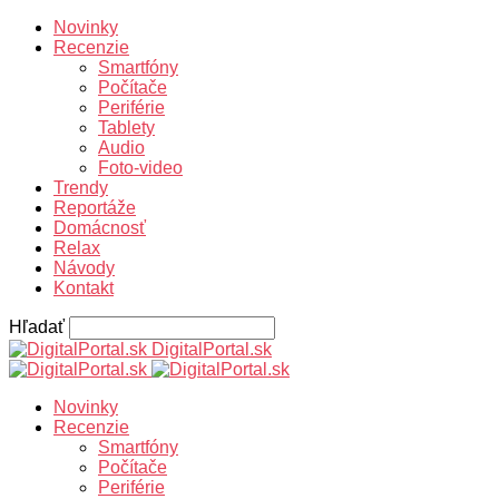
Novinky
Recenzie
Smartfóny
Počítače
Periférie
Tablety
Audio
Foto-video
Trendy
Reportáže
Domácnosť
Relax
Návody
Kontakt
Hľadať
DigitalPortal.sk
Novinky
Recenzie
Smartfóny
Počítače
Periférie