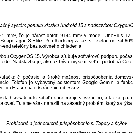
ačný systém ponúka klasiku Android 15 s nadstavbou Oxygen
5 mm², čo je nárast oproti 9144 mm² v modeli OnePlus 12. 
Snapdragon 8 Elite. Pri dlhodobej záťaži si telefón udržal 60%
h-end telefóny bez aktívneho chladenia.
ou OxygenOS 15. Výrobca sľubuje softvérovú podporu počas št
 triede. Nadstavba je, ako už býva zvykom, veľmi podobná Colo
lkulačka či počasie, a široké možnosti prispôsobenia domovs
ncie. Telefón je vybavený asistentom Google Gemini a funkcio
ection Eraser na odstránenie odleskov.
eklad, avšak tieto zatiaľ nepodporujú slovenčinu, a tak sú pre n
talovať. Tu sme však narazili na zásadný problém, ktorý sa týka
Prehľadné a jednoduché prispôsobenie si Tapety a štýlov