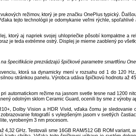
č zvukových režimov, ktorý je pre značku OnePlus typický. Ďalš
 Vďaka tejto technológii je odomykanie veľmi rýchle, spoľahliv
j, ktorý aj napriek svojej uhlopriečke pôsobí kompaktne a re
raz je teda extrémne ostrý. Displej je mierne zaoblený po všetk
na špecifikácie prezrádzajú špičkové parametre smartfónu On
enciu, ktorá sa dynamicky mení v rozsahu od 1 do 120 Hz, č
u silnou stránkou panelu. Výrobca udáva špičkovú hodnotu až 45
pri automatickom režime na jasnom svetle tesne nad 1200 nitov
hránený odolným sklom Ceramic Guard, ocenili by sme z výroby a
10+, Dolby Vision a HDR Vivid, vďaka čomu je sledovanie o
 zobrazovanie fotografií s vylepšeným jasom v svetlých časti
ite, vyrobeným 3 nm procesom.
až 4,32 GHz. Testovali sme 16GB RAM/512 GB ROM variant, avša
 kartu chýba. Vďaka tejto špičkovej výbave je systém dokonal