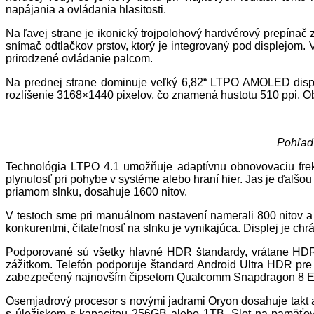
napájania a ovládania hlasitosti.
Na ľavej strane je ikonický trojpolohový hardvérový prepína
snímač odtlačkov prstov, ktorý je integrovaný pod displejom.
prirodzené ovládanie palcom.
Na prednej strane dominuje veľký 6,82“ LTPO AMOLED disple
rozlíšenie 3168×1440 pixelov, čo znamená hustotu 510 ppi. Ob
Pohľad 
Technológia LTPO 4.1 umožňuje adaptívnu obnovovaciu frekv
plynulosť pri pohybe v systéme alebo hraní hier. Jas je ďalšo
priamom slnku, dosahuje 1600 nitov.
V testoch sme pri manuálnom nastavení namerali 800 nitov a 
konkurentmi, čitateľnosť na slnku je vynikajúca. Displej je c
Podporované sú všetky hlavné HDR štandardy, vrátane HDR
zážitkom. Telefón podporuje štandard Android Ultra HDR pre
zabezpečený najnovším čipsetom Qualcomm Snapdragon 8 El
Osemjadrový procesor s novými jadrami Oryon dosahuje takt 
s úložiskom s kapacitou 256GB alebo 1TB. Slot na pamäťovú