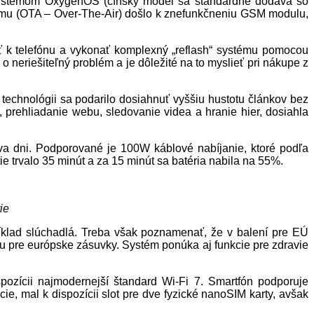
 systémom OxygenOS (čínsky model sa štandardne dodáva so
tému (OTA – Over-The-Air) došlo k znefunkčneniu GSM modulu,
iť k telefónu a vykonať komplexný „reflash“ systému pomocou
 neriešiteľný problém a je dôležité na to myslieť pri nákupe z
technológii sa podarilo dosiahnuť vyššiu hustotu článkov bez
 prehliadanie webu, sledovanie videa a hranie hier, dosiahla
va dni. Podporované je 100W káblové nabíjanie, ktoré podľa
e trvalo 35 minút a za 15 minút sa batéria nabila na 55%.
ie
klad slúchadlá. Treba však poznamenať, že v balení pre EÚ
iu pre európske zásuvky. Systém ponúka aj funkcie pre zdravie
spozícii najmodernejší štandard Wi-Fi 7. Smartfón podporuje
ie, mal k dispozícii slot pre dve fyzické nanoSIM karty, avšak