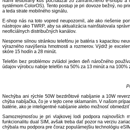
Nami testovaný kus pochádzal zo zahraničného e-shopu a 
systémom ColorOS). Tento postup je pri dovoze bežný, no pr
a teda strate mobilného signálu.
E-shop nás na toto vopred neupozornil, ale ako riešenie po
nástrojov ako TWRP, aby sa aktualizácia nainštalovala správne
neoficiálnych distribučných kanálov.
Nesporne silnou stránkou telefónu je batéria s kapacitou ne
výrazného navýšenia hmotnosti a rozmerov. Výdrž je excelent
skóre 15 hodín a 28 minút.
Telefón bez problémov zvládol jeden deň náročného používa
údajov výrobcu nabije telefón na 50% za 13 minút a na 100% za
P
Nechýba ani rýchle 50W bezdrôtové nabíjanie a 10W reverz
chýba nabíjačka, čo je v tejto cene sklamaním. V našom prípa
batérie, ako je inteligentné nabíjanie alebo možnosť obmedziť
Samozrejmosťou je pri vlajkovej lodi podpora najnovších mo
funkcionalitu dual SIM, avšak treba dať pozor na verziu zaria
chýbala mu podpora pre čoraz populárnejšiu technológiu eSI