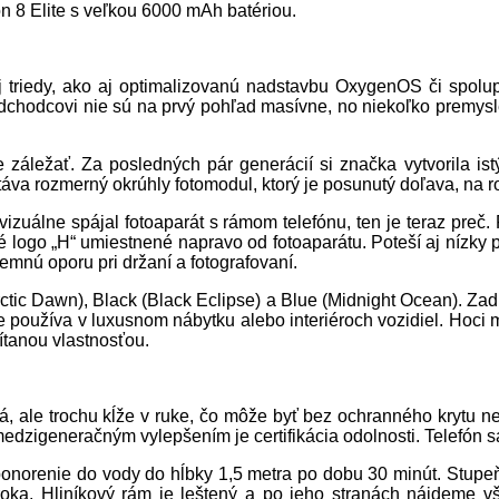
n 8 Elite s veľkou 6000 mAh batériou.
j triedy, ako aj optimalizovanú nadstavbu OxygenOS či spolup
 predchodcovi nie sú na prvý pohľad masívne, no niekoľko prem
záležať. Za posledných pár generácií si značka vytvorila istý
a rozmerný okrúhly fotomodul, ktorý je posunutý doľava, na roz
vizuálne spájal fotoaparát s rámom telefónu, ten je teraz preč.
logo „H“ umiestnené napravo od fotoaparátu. Poteší aj nízky pr
emnú oporu pri držaní a fotografovaní.
rctic Dawn), Black (Black Eclipse) a Blue (Midnight Ocean). Zad
e používa v luxusnom nábytku alebo interiéroch vozidiel. Hoci 
vítanou vlastnosťou.
brá, ale trochu kĺže v ruke, čo môže byť bez ochranného kryt
dzigeneračným vylepšením je certifikácia odolnosti. Telefón sa
ponorenie do vody do hĺbky 1,5 metra po dobu 30 minút. Stup
 roka. Hliníkový rám je leštený a po jeho stranách nájdeme vš