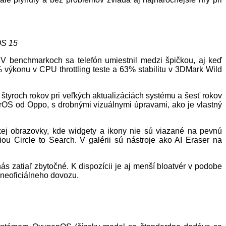
OS 15
V benchmarkoch sa telefón umiestnil medzi špičkou, aj keď
 výkonu v CPU throttling teste a 63% stabilitu v 3DMark Wild
yroch rokov pri veľkých aktualizáciách systému a šesť rokov
rOS od Oppo, s drobnými vizuálnymi úpravami, ako je vlastný
kej obrazovky, kde widgety a ikony nie sú viazané na pevnú
u Circle to Search. V galérii sú nástroje ako AI Eraser na
ás zatiaľ zbytočné. K dispozícii je aj menší bloatvér v podobe
 neoficiálneho dovozu.