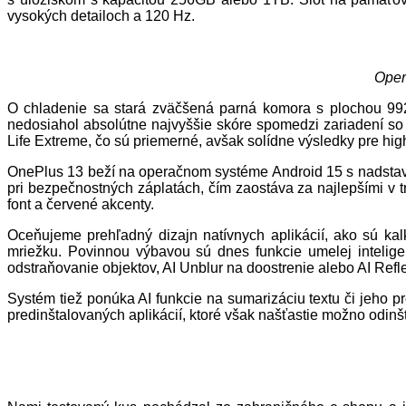
vysokých detailoch a 120 Hz.
Oper
O chladenie sa stará zväčšená parná komora s plochou 992
nedosiahol absolútne najvyššie skóre spomedzi zariadení so 
Life Extreme, čo sú priemerné, avšak solídne výsledky pre hig
OnePlus 13 beží na operačnom systéme Android 15 s nadstavb
pri bezpečnostných záplatách, čím zaostáva za najlepšími v
font a červené akcenty.
Oceňujeme prehľadný dizajn natívnych aplikácií, ako sú ka
mriežku. Povinnou výbavou sú dnes funkcie umelej intelige
odstraňovanie objektov, AI Unblur na doostrenie alebo AI Refl
Systém tiež ponúka AI funkcie na sumarizáciu textu či jeho pr
predinštalovaných aplikácií, ktoré však našťastie možno odinš