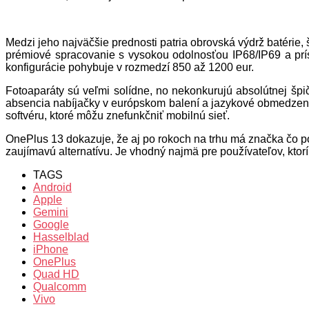
Medzi jeho najväčšie prednosti patria obrovská výdrž batér
prémiové spracovanie s vysokou odolnosťou IP68/IP69 a prísľ
konfigurácie pohybuje v rozmedzí 850 až 1200 eur.
Fotoaparáty sú veľmi solídne, no nekonkurujú absolútnej šp
absencia nabíjačky v európskom balení a jazykové obmedzenia n
softvéru, ktoré môžu znefunkčniť mobilnú sieť.
OnePlus 13 dokazuje, že aj po rokoch na trhu má značka čo po
zaujímavú alternatívu. Je vhodný najmä pre používateľov, kto
TAGS
Android
Apple
Gemini
Google
Hasselblad
iPhone
OnePlus
Quad HD
Qualcomm
Vivo