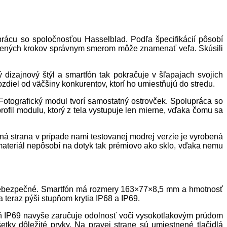
rácu so spoločnosťou Hasselblad. Podľa špecifikácií pôsobí
yslených krokov správnym smerom môže znamenať veľa. Skúsili
 dizajnový štýl a smartfón tak pokračuje v šľapajach svojich
diel od väčšiny konkurentov, ktorí ho umiestňujú do stredu.
 Fotografický modul tvorí samostatný ostrovček. Spolupráca so
ofil modulu, ktorý z tela vystupuje len mierne, vďaka čomu sa
ná strana v prípade nami testovanej modrej verzie je vyrobená
materiál nepôsobí na dotyk tak prémiovo ako sklo, vďaka nemu
u nebezpečné. Smartfón má rozmery 163×77×8,5 mm a hmotnosť
 teraz pýši stupňom krytia IP68 a IP69.
eň IP69 navyše zaručuje odolnosť voči vysokotlakovým prúdom
etky dôležité prvky. Na pravej strane sú umiestnené tlačidlá