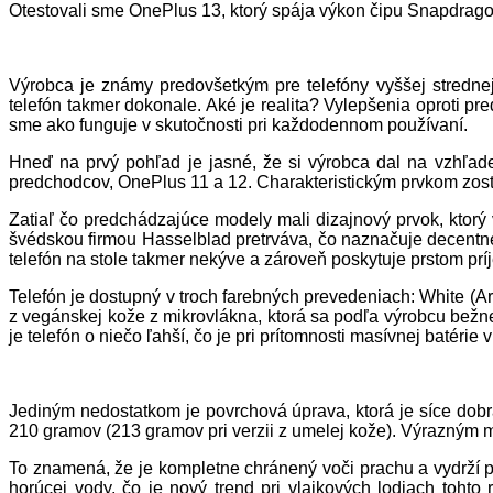
Otestovali sme OnePlus 13, ktorý spája výkon čipu Snapdrago
Výrobca je známy predovšetkým pre telefóny vyššej stredne
telefón takmer dokonale. Aké je realita? Vylepšenia oproti
sme ako funguje v skutočnosti pri každodennom používaní.
Hneď na prvý pohľad je jasné, že si výrobca dal na vzhľade 
predchodcov, OnePlus 11 a 12. Charakteristickým prvkom zostáv
Zatiaľ čo predchádzajúce modely mali dizajnový prvok, ktorý 
švédskou firmou Hasselblad pretrváva, čo naznačuje decentné 
telefón na stole takmer nekýve a zároveň poskytuje prstom príj
Telefón je dostupný v troch farebných prevedeniach: White (A
z vegánskej kože z mikrovlákna, ktorá sa podľa výrobcu bežn
je telefón o niečo ľahší, čo je pri prítomnosti masívnej batérie 
Jediným nedostatkom je povrchová úprava, ktorá je síce do
210 gramov (213 gramov pri verzii z umelej kože). Výrazným me
To znamená, že je kompletne chránený voči prachu a vydrží 
horúcej vody, čo je nový trend pri vlajkových lodiach tohto