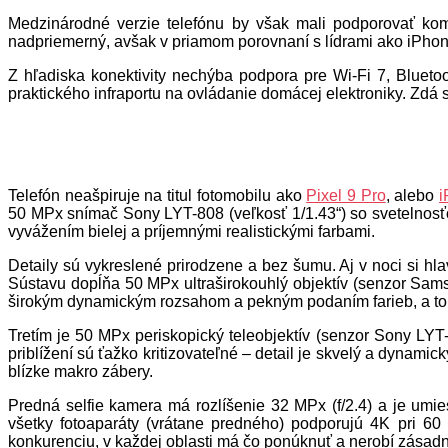
Medzinárodné verzie telefónu by však mali podporovať komb
nadpriemerný, avšak v priamom porovnaní s lídrami ako iPhone 
Z hľadiska konektivity nechýba podpora pre Wi-Fi 7, Blue
praktického infraportu na ovládanie domácej elektroniky. Zdá 
Telefón neašpiruje na titul fotomobilu ako
Pixel 9 Pro
, alebo
i
50 MPx snímač Sony LYT-808 (veľkosť 1/1.43“) so svetelnosť
vyvážením bielej a príjemnými realistickými farbami.
Detaily sú vykreslené prirodzene a bez šumu. Aj v noci si h
Sústavu dopĺňa 50 MPx ultraširokouhlý objektív (senzor Sams
širokým dynamickým rozsahom a pekným podaním farieb, a to a
Tretím je 50 MPx periskopický teleobjektív (senzor Sony LYT-6
priblížení sú ťažko kritizovateľné – detail je skvelý a dynam
blízke makro zábery.
Predná selfie kamera má rozlíšenie 32 MPx (f/2.4) a je umi
všetky fotoaparáty (vrátane predného) podporujú 4K pri 60 
konkurenciu, v každej oblasti má čo ponúknuť a nerobí zásad