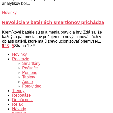
analytikov bol...
Novinky
Revolúcia v batériách smartfónov prichádza
Kremíkové batérie sú tu a menia pravidlá hry. Zdá sa, že
každých pár mesiacov počujeme o nových inováciách v
oblasti batérií, ktoré majú zrevolucionizovať priemysel...
1
2
3
...
5
Strana 1 z 5
Novinky
Recenzie
Smartfóny
Počítače
Periférie
Tablety
Audio
Foto-video
Trendy
Reportáže
Domácnosť
Relax
Návody