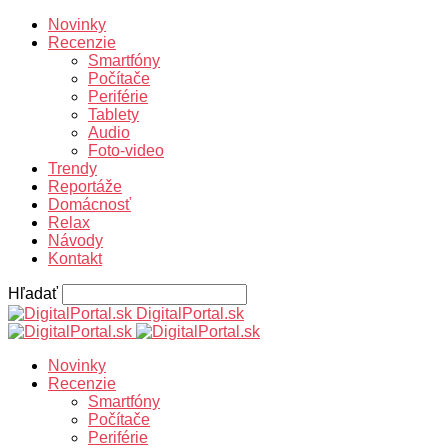
Novinky
Recenzie
Smartfóny
Počítače
Periférie
Tablety
Audio
Foto-video
Trendy
Reportáže
Domácnosť
Relax
Návody
Kontakt
Hľadať
DigitalPortal.sk
Novinky
Recenzie
Smartfóny
Počítače
Periférie