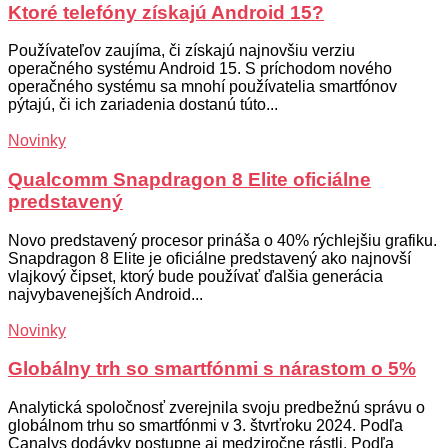
Ktoré telefóny získajú Android 15?
Používateľov zaujíma, či získajú najnovšiu verziu
operačného systému Android 15. S príchodom nového
operačného systému sa mnohí používatelia smartfónov
pýtajú, či ich zariadenia dostanú túto...
Novinky
Qualcomm Snapdragon 8 Elite oficiálne
predstavený
Novo predstavený procesor prináša o 40% rýchlejšiu grafiku.
Snapdragon 8 Elite je oficiálne predstavený ako najnovší
vlajkový čipset, ktorý bude používať ďalšia generácia
najvybavenejších Android...
Novinky
Globálny trh so smartfónmi s nárastom o 5%
Analytická spoločnosť zverejnila svoju predbežnú správu o
globálnom trhu so smartfónmi v 3. štvrťroku 2024. Podľa
Canalys dodávky postupne aj medziročne rástli. Podľa