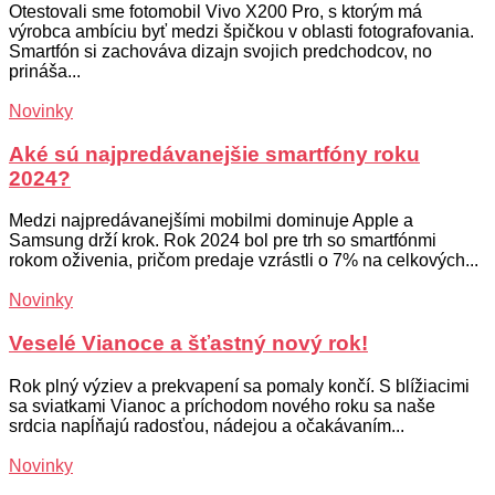
Otestovali sme fotomobil Vivo X200 Pro, s ktorým má
výrobca ambíciu byť medzi špičkou v oblasti fotografovania.
Smartfón si zachováva dizajn svojich predchodcov, no
prináša...
Novinky
Aké sú najpredávanejšie smartfóny roku
2024?
Medzi najpredávanejšími mobilmi dominuje Apple a
Samsung drží krok. Rok 2024 bol pre trh so smartfónmi
rokom oživenia, pričom predaje vzrástli o 7% na celkových...
Novinky
Veselé Vianoce a šťastný nový rok!
Rok plný výziev a prekvapení sa pomaly končí. S blížiacimi
sa sviatkami Vianoc a príchodom nového roku sa naše
srdcia napĺňajú radosťou, nádejou a očakávaním...
Novinky