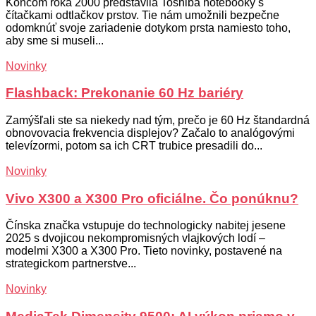
Koncom roka 2000 predstavila Toshiba notebooky s
čítačkami odtlačkov prstov. Tie nám umožnili bezpečne
odomknúť svoje zariadenie dotykom prsta namiesto toho,
aby sme si museli...
Novinky
Flashback: Prekonanie 60 Hz bariéry
Zamýšľali ste sa niekedy nad tým, prečo je 60 Hz štandardná
obnovovacia frekvencia displejov? Začalo to analógovými
televízormi, potom sa ich CRT trubice presadili do...
Novinky
Vivo X300 a X300 Pro oficiálne. Čo ponúknu?
Čínska značka vstupuje do technologicky nabitej jesene
2025 s dvojicou nekompromisných vlajkových lodí –
modelmi X300 a X300 Pro. Tieto novinky, postavené na
strategickom partnerstve...
Novinky