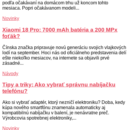
podľa očakávaní na domácom trhu už koncom tohto
mesiaca. Popri očakávanom modeli...
Novinky
Xiaomi 18 Pro: 7000 mAh batéria a 200 MPx
foťák?
Čínska značka pripravuje novú generáciu svojich vlajkových
lodí na september. Hoci nás od oficiálneho predstavenia delí
ešte niekoľko mesiacov, na internete sa objavili prvé
zásadné...
Návody
Tipy a triky: Ako vybrať správnu nabíjačku
telefónu?
Ako si vybrať adaptér, ktorý nezničí elektroniku? Doba, kedy
kúpa nového smartfónu znamenala automaticky aj
kompatibilnú nabíjačku v balení, je nenávratne preč.
Výrobcovia spotrebnej elektroniky,...
Novinky