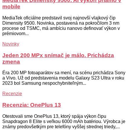
MediaTek Dimensity 9500: AI výkon priamo v
mobile
MediaTek oficiálne predstavil svoj najnovší vlajkový čip
Dimensity 9500. Novinka, postavená na pokročilom 3 nm
procese od TSMC, má ambíciu nanovo definovať výkon v
prémiovom...
Novinky
Jeden 200 MPx snímač je málo. Prichádza
zmena
Éra 200 MP fotoaparátov sa mení, na scénu prichádza Sony
a Vivo. Už od predstavenia modelu Galaxy S23 Ultra v roku
2023 bol Samsung nespochybniteľným...
Recenzie
Recenzia: OnePlus 13
Otestovali sme OnePlus 13, ktorý spája výkon čipu
Snapdragon 8 Elite s veľkou 6000 mAh batériou. Výrobca je
známy predovšetkým pre telefóny vyššej strednej triedy,...