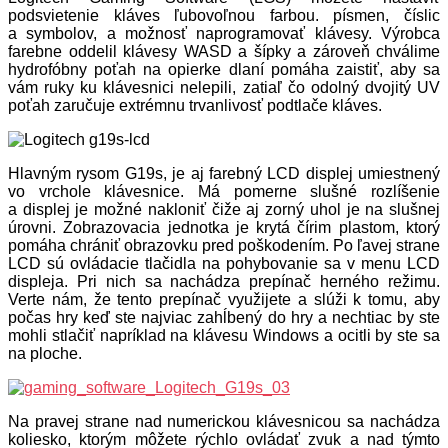
podsvietenie kláves ľubovoľnou farbou. písmen, číslic
a symbolov, a možnosť naprogramovať klávesy. Výrobca
farebne oddelil klávesy WASD a šípky a zároveň chválime
hydrofóbny poťah na opierke dlaní pomáha zaistiť, aby sa
vám ruky ku klávesnici nelepili, zatiaľ čo odolný dvojitý UV
poťah zaručuje extrémnu trvanlivosť podtlače kláves.
Hlavným rysom G19s, je aj farebný LCD displej umiestnený
vo vrchole klávesnice. Má pomerne slušné rozlíšenie
a displej je možné nakloniť čiže aj zorný uhol je na slušnej
úrovni. Zobrazovacia jednotka je krytá čírim plastom, ktorý
pomáha chrániť obrazovku pred poškodením. Po ľavej strane
LCD sú ovládacie tlačidla na pohybovanie sa v menu LCD
displeja. Pri nich sa nachádza prepínač herného režimu.
Verte nám, že tento prepínač využijete a slúži k tomu, aby
počas hry keď ste najviac zahĺbený do hry a nechtiac by ste
mohli stlačiť napríklad na klávesu Windows a ocitli by ste sa
na ploche.
Na pravej strane nad numerickou klávesnicou sa nachádza
koliesko, ktorým môžete rýchlo ovládať zvuk a nad týmto