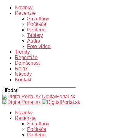
Novinky
Recenzie
Smartfóny
Počítače
Periférie
Tablety
Audio
Foto-video
Trendy
Reportáže
Domácnosť
Relax
Návody
Kontakt
Hľadať
DigitalPortal.sk
Novinky
Recenzie
Smartfóny
Počítače
Periférie