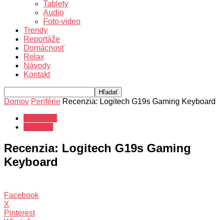
Tablety
Audio
Foto-video
Trendy
Reportáže
Domácnosť
Relax
Návody
Kontakt
Domov
Periférie
Recenzia: Logitech G19s Gaming Keyboard
Recenzie
Periférie
Recenzia: Logitech G19s Gaming
Keyboard
Facebook
X
Pinterest