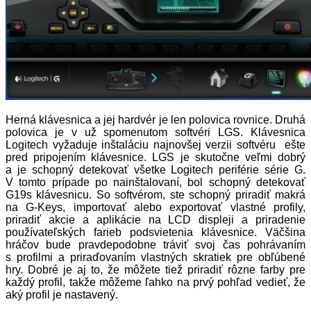
Herná klávesnica a jej hardvér je len polovica rovnice. Druhá
polovica je v už spomenutom softvéri LGS. Klávesnica
Logitech vyžaduje inštaláciu najnovšej verzii softvéru ešte
pred pripojením klávesnice. LGS je skutočne veľmi dobrý
a je schopný detekovať všetke Logitech periférie série G.
V tomto prípade po nainštalovaní, bol schopný detekovať
G19s klávesnicu. So softvérom, ste schopný priradiť makrá
na G-Keys, importovať alebo exportovať vlastné profily,
priradiť akcie a aplikácie na LCD displeji a priradenie
používateľských farieb podsvietenia klávesnice. Väčšina
hráčov bude pravdepodobne tráviť svoj čas pohrávaním
s profilmi a priraďovaním vlastných skratiek pre obľúbené
hry. Dobré je aj to, že môžete tiež priradiť rôzne farby pre
každý profil, takže môžeme ľahko na prvý pohľad vedieť, že
aký profil je nastavený.