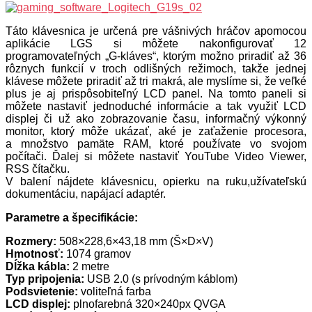
Táto klávesnica je určená pre vášnivých hráčov apomocou
aplikácie LGS si môžete nakonfigurovať 12
programovateľných „G-kláves“, ktorým možno priradiť až 36
rôznych funkcií v troch odlišných režimoch, takže jednej
klávese môžete priradiť až tri makrá, ale myslíme si, že veľké
plus je aj prispôsobiteľný LCD panel. Na tomto paneli si
môžete nastaviť jednoduché informácie a tak využiť LCD
displej či už ako zobrazovanie času, informačný výkonný
monitor, ktorý môže ukázať, aké je zaťaženie procesora,
a množstvo pamäte RAM, ktoré používate vo svojom
počítači. Ďalej si môžete nastaviť YouTube Video Viewer,
RSS čítačku.
V balení nájdete klávesnicu, opierku na ruku,užívateľskú
dokumentáciu, napájací adaptér.
Parametre a špecifikácie:
Rozmery:
508×228,6×43,18 mm (Š×D×V)
Hmotnosť:
1074 gramov
Dĺžka kábla:
2 metre
Typ pripojenia:
USB 2.0 (s prívodným káblom)
Podsvietenie:
voliteľná farba
LCD displej:
plnofarebná 320×240px QVGA