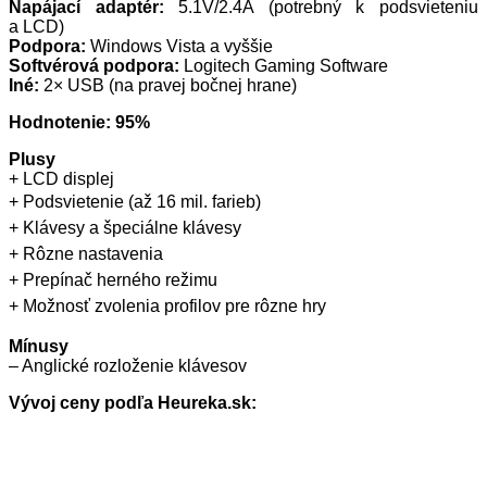
Napájací adaptér:
5.1V/2.4A (potrebný k podsvieteniu
a LCD)
Podpora:
Windows Vista a vyššie
Softvérová podpora:
Logitech Gaming Software
Iné:
2× USB (na pravej bočnej hrane)
Hodnotenie: 95%
Plusy
+ LCD displej
+ Podsvietenie (až 16 mil. farieb)
+ Klávesy a špeciálne klávesy
+ Rôzne nastavenia
+ Prepínač herného režimu
+ Možnosť zvolenia profilov pre rôzne hry
Mínusy
– Anglické rozloženie klávesov
Vývoj ceny podľa Heureka.sk: