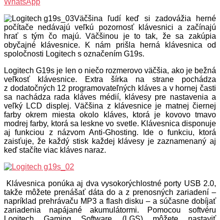
WhatsApp
Väčšina ľudí keď si zadovážia herné
počítače nedávajú veľkú pozornosť klávesnici a začínajú
hrať s tým čo majú. Väčšinou je to tak, že sa zakúpia
obyčajné klávesnice. K nám prišla herná klávesnica od
spoločnosti Logitech s označením G19s.
Logitech G19s je len o niečo rozmerovo väčšia, ako je bežná
veľkosť klávesnice. Extra šírka na strane pochádza
z dodatočných 12 programovateľných kláves a v hornej časti
sa nachádza rada kláves médií, klávesy pre nastavenia a
veľký LCD displej. Väčšina z klávesnice je matnej čiernej
farby okrem miesta okolo kláves, ktorá je kovovo tmavo
modrej farby, ktorá sa leskne vo svetle. Klávesnica disponuje
aj funkciou z názvom Anti-Ghosting. Ide o funkciu, ktorá
zaisťuje, že každý stisk každej klávesy je zaznamenaný aj
keď stačíte viac kláves naraz.
Klávesnica ponúka aj dva vysokorýchlostné porty USB 2.0,
takže môžete prenášať dáta do a z prenosných zariadení –
napríklad prehrávaču MP3 a flash disku – a súčasne dobíjať
zariadenia napájané akumulátormi. Pomocou softvéru
Logitech Gaming Software (LGS) môžete nastaviť