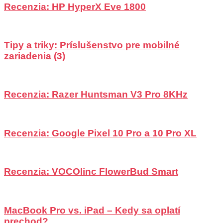
Recenzia: HP HyperX Eve 1800
Tipy a triky: Príslušenstvo pre mobilné
zariadenia (3)
Recenzia: Razer Huntsman V3 Pro 8KHz
Recenzia: Google Pixel 10 Pro a 10 Pro XL
Recenzia: VOCOlinc FlowerBud Smart
MacBook Pro vs. iPad – Kedy sa oplatí
prechod?