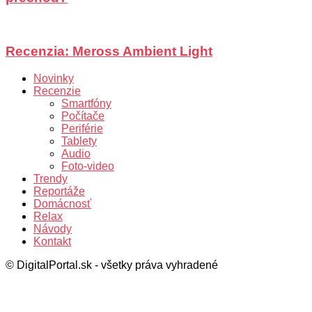
Recenzia: Meross Ambient Light
Novinky
Recenzie
Smartfóny
Počítače
Periférie
Tablety
Audio
Foto-video
Trendy
Reportáže
Domácnosť
Relax
Návody
Kontakt
© DigitalPortal.sk - všetky práva vyhradené