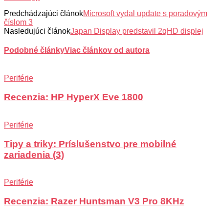
Predchádzajúci článok
Microsoft vydal update s poradovým
číslom 3
Nasledujúci článok
Japan Display predstavil 2qHD displej
Podobné články
Viac článkov od autora
Periférie
Recenzia: HP HyperX Eve 1800
Periférie
Tipy a triky: Príslušenstvo pre mobilné
zariadenia (3)
Periférie
Recenzia: Razer Huntsman V3 Pro 8KHz