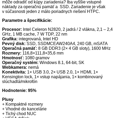
môže odradiť od kúpy zariadenia? Iba vyššie vstupné
náklady za operačnú pamäť a SSD. Zariadenie je však
v súčasnosti jeden z málo poriadnych riešení HTPC.
Parametre a špecifikácie:
Procesor:
Intel Celeron N2820, 2 jadrá / 2 vlákna, 2,1 – 2,4
GHz, 1 MB cache, 7 W TDP, 22 nm
Grafika:
integrovaná, Intel HD
Pevný disk:
SSD, SSDMCEAW240A4, 240 GB, mSATA
Operačná pamäť:
8 GB DDR3 (2× 4 GB sloty), 1600 MHz
Rozmery:
116,8×111,8×35,6 mm
Hmotnosť:
1080 gramov
Operačný systém:
Windows 8.1, 64-bit, SK
Webkamera:
nemá
Konektivita:
1× USB 3.0, 2× USB 2.0, 1× HDMI, 1×
Kensington lock, 1× vstup napájania, 1× kombinovaný
slúchadlá/mikrofón
Hodnotenie: 95%
Plusy
+ Kompaktné rozmery
+ Vhodné do kancelárie
+ Tichý chod NUC