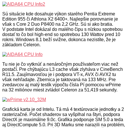
Sú situácie kde dosahuje výkon starého Pentia Extreme
Edition 955 či Athlona X2 6400+. Najlepšie porovnanie je
však s Core 2 Duo P8400 na 2,2 GHz. Sú si ako bratia.
V podstate Intel dokázal do malého čipu s nízkou spotrebou
dostať to čo bol high-end so spotrebou 130 Wattov pred 10
rokmi. Windows 8.1 beží svižne, dokonca nezistíte, že je
základom Celeron.
Tu nie je čo vytknúť a nenáročným používateľom viac než
postačí. Pre chýbajúcu L3 cache však zlyháva v CineBench
R11.5. Zaujímavosťou je i podpora VT-x, AVX či AVX2 tu
však nehľadajte. Zbernica je taktovaná na 133 MHz. Pre
zvedavcov aj malý testík výpočtu čísla Pí pomocou wPrime
na 32 miliónov miest zvládol Celeron za 51,419 sekundy.
Grafická karta je od Intelu. Tá má 4 textúrovacie jednotky a 2
rasterizačné. Počet shaderov sa vyšplhal na štyri, podpora
DirectX je maximálne 9.0c. Grafika podporuje SM 5.0 a teda
aj DirectCompute 5.0. Pri 3D Marku sme narazili na problém,