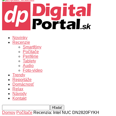
Novinky
Recenzie
Smartfóny
Počítače
Periférie
Tablety
Audio
Foto-video
Trendy
Reportáže
Domácnosť
Relax
Návody
Kontakt
Domov
Počítače
Recenzia: Intel NUC DN2820FYKH