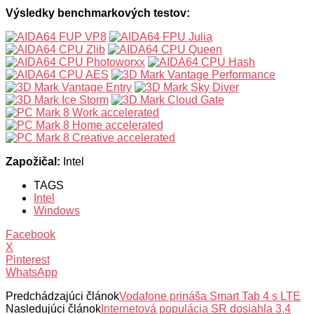
Výsledky benchmarkových testov:
Zapožičal:
Intel
TAGS
Intel
Windows
Facebook
X
Pinterest
WhatsApp
Predchádzajúci článok
Vodafone prináša Smart Tab 4 s LTE
Nasledujúci článok
Internetová populácia SR dosiahla 3,4