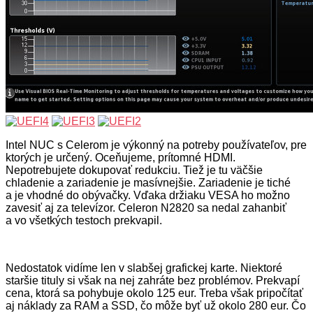
Intel NUC s Celerom je výkonný na potreby používateľov, pre
ktorých je určený. Oceňujeme, prítomné HDMI.
Nepotrebujete dokupovať redukciu. Tiež je tu väčšie
chladenie a zariadenie je masívnejšie. Zariadenie je tiché
a je vhodné do obývačky. Vďaka držiaku VESA ho možno
zavesiť aj za televízor. Celeron N2820 sa nedal zahanbiť
a vo všetkých testoch prekvapil.
Nedostatok vidíme len v slabšej grafickej karte. Niektoré
staršie tituly si však na nej zahráte bez problémov. Prekvapí
cena, ktorá sa pohybuje okolo 125 eur. Treba však pripočítať
aj náklady za RAM a SSD, čo môže byť už okolo 280 eur. Čo