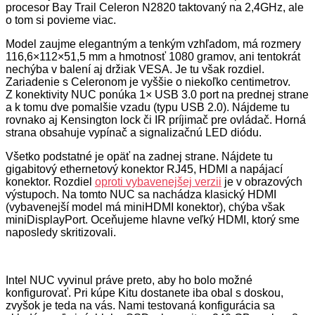
procesor Bay Trail Celeron N2820 taktovaný na 2,4GHz, ale
o tom si povieme viac.
Model zaujme elegantným a tenkým vzhľadom, má rozmery
116,6×112×51,5 mm a hmotnosť 1080 gramov, ani tentokrát
nechýba v balení aj držiak VESA. Je tu však rozdiel.
Zariadenie s Celeronom je vyššie o niekoľko centimetrov.
Z konektivity NUC ponúka 1× USB 3.0 port na prednej strane
a k tomu dve pomalšie vzadu (typu USB 2.0). Nájdeme tu
rovnako aj Kensington lock či IR príjimač pre ovládač. Horná
strana obsahuje vypínač a signalizačnú LED diódu.
Všetko podstatné je opäť na zadnej strane. Nájdete tu
gigabitový ethernetový konektor RJ45, HDMI a napájací
konektor. Rozdiel
oproti vybavenejšej verzii
je v obrazových
výstupoch. Na tomto NUC sa nachádza klasický HDMI
(vybavenejší model má miniHDMI konektor), chýba však
miniDisplayPort. Oceňujeme hlavne veľký HDMI, ktorý sme
naposledy skritizovali.
Intel NUC vyvinul práve preto, aby ho bolo možné
konfigurovať. Pri kúpe Kitu dostanete iba obal s doskou,
zvyšok je teda na vás. Nami testovaná konfigurácia sa