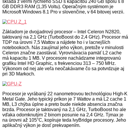
skladá z veľmi rýchleho SSD s kapacitou 240 GB spolu s 8
GB DDR3 RAM (1,35 Voltu). Operačným systémom je
Microsoft Windows 8.1 Pro v slovenčine, v 64 bitovej verzii.
Základom je dvojjadrový procesor – Intel Celeron N2820,
taktovaný na 2,1 GHz (TurboBoost do 2,4 GHz). Procesor má
TDP na úrovni 7,5 Wattov a nájdete ho i v lacnejších
notebookoch. Nás zaujímal jeho výkon, pretože v minulosti
Celeron značne zaostával. Vyrovnávacia pamäť L2 cache
má kapacitu 1 MB. V procesore nachádzame integrovanú
grafiku Intel HD Graphic, s frekvenciou 313 – 750 MHz.
Výkonom od nej ale veľa neočakávame čo sa potvrdzuje aj
pri 3D Markoch.
Procesor je vyrábaný 22 nanometrovou technológiou High-K
Metal Gate. Jeho typický príkon je 7 Wattov a má L2 cache 1
MB, L3 chýba úplne a preto bude niekde absencia značna
brzda. Procesor je taktovaný na 2,1 GHz, TurboBoost ho ale
vďaka odomknutým 2 binom posunie na 2,4 GHz. Tjmax je
na úrovni až 105°C, kopíruje teda IvyBridge procesory. Jeho
aplikačný výkon je dosť prekvapením.