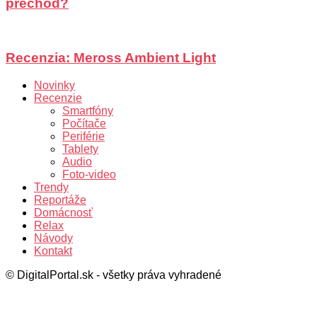
prechod?
Recenzia: Meross Ambient Light
Novinky
Recenzie
Smartfóny
Počítače
Periférie
Tablety
Audio
Foto-video
Trendy
Reportáže
Domácnosť
Relax
Návody
Kontakt
© DigitalPortal.sk - všetky práva vyhradené