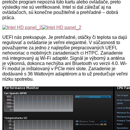
pretože program nepozná túto kartu alebo ovládače, preto
výsledky nie sú verifikované. Intel si dal záležať aj na
ovládačoch, sú konečne použiteľné a prehľadné – dobrá
práca.
UEFI nás prekvapuje. Je prehľadné, otáčky či teplota sa dajú
regulovať a ovládanie je veľmi elegantné. V súčasnosti to
považujeme za jedno z najlepšie prepracovaných UEFI,
nehovoriac o mobilných zariadeniach ci HTPC. Zariadenie
má integrovaný aj Wi-Fi adaptér. Signál je výborný a anténa
je výkonná, dokonca nechýba ani Bluetooth vo verzii 4.0. Wi-
Fi modul je inštalovaný v PCIe mini slote. Zariadenie je
dodávané s 36 Wattovým adaptérom a to už predurčuje veľmi
nízku spotrebu.