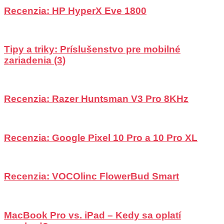
Recenzia: HP HyperX Eve 1800
Tipy a triky: Príslušenstvo pre mobilné
zariadenia (3)
Recenzia: Razer Huntsman V3 Pro 8KHz
Recenzia: Google Pixel 10 Pro a 10 Pro XL
Recenzia: VOCOlinc FlowerBud Smart
MacBook Pro vs. iPad – Kedy sa oplatí