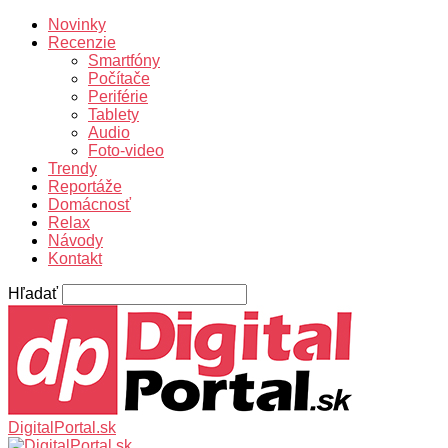
Novinky
Recenzie
Smartfóny
Počítače
Periférie
Tablety
Audio
Foto-video
Trendy
Reportáže
Domácnosť
Relax
Návody
Kontakt
Hľadať
DigitalPortal.sk