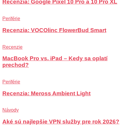
Recenzia: Google Pixel 10 Pro a 10 Pro XL
Periférie
Recenzia: VOCOlinc FlowerBud Smart
Recenzie
MacBook Pro vs. iPad – Kedy sa oplatí
prechod?
Periférie
Recenzia: Meross Ambient Light
Návody
Aké sú najlepšie VPN služby pre rok 2026?