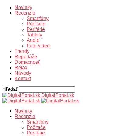
Novinky
Recenzie
Smartfóny
Počítače
Periférie
Tablety
Audio
Foto-video
Trendy
Reportáže
Domácnosť
Relax
Návody
Kontakt
Hľadať
DigitalPortal.sk
Novinky
Recenzie
Smartfóny
Počítače
Periférie