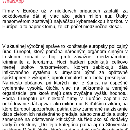
WhatsApp
Firmy v Európe už v niektorých prípadoch zaplatili za
odkódovanie dát aj viac ako jeden milión eur. Útoky
ransomvérom zostávajú najväčšou kybernetickou hrozbou v
Európe, a to napriek tomu, že ich počet medziročne klesal.
V aktuálnej výročnej správe to konštatuje európsky policajný
úrad Europol, ktorý pomáha národným orgánom činným v
trestnom konaní v boji proti závažnej medzinárodnej
kriminalite a terorizmu. Hoci hackeri podnikajú celkovo
menej útokov ransomvérom, ktorým zablokujú dáta
infikovaného systému s úmyslom pýtať za opätovné
sprístupnenie výkupné, oproti minulosti ich cielia presnejšie.
Namiesto občanov, pri ktorých nie je šanca na úspešné
vydieranie vysoká, útočia viac na súkromné a verejné
organizácie, pre ktoré majú dáta zvyčajne vyššiu hodnotu.
Podľa Europolu už niektoré firmy v Európe zaplatili za
odkódovanie dát aj viac ako milión eur. K ďalším rizikám, na
ktoré Europol upozorňuje, patria útoky zamerané na získanie
dát s cieľom ich následného predaja, alebo zneužitia a útoky
zamerané na odstavenie kritických služieb ako sú dodávky
vody či elektriny. „Do tejto kategória patria aj na Slovensku
rozšírené DDoS útoky, ktoré sa dnes dajú poľahky objednať