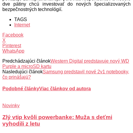
dve pätiny chcú investovať do nových špecializovaných
bezpečnostných technológií.
TAGS
Internet
Facebook
X
Pinterest
WhatsApp
Predchádzajúci článok
Western Digital predstavuje nový WD
Purple a microSD kartu
Nasledujúci článok
Samsung predstavil nové 2v1 notebooky,
čo prinášajú?
Podobné články
Viac článkov od autora
Novinky
Zlý vtip kvôli powerbanke: Muža s deťmi
vyhodili z letu