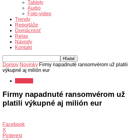
Tablety
Audio
Foto-video
Trendy
Reportáže
Domácnosť
Relax
Návody
Kontakt
Domov
Novinky
Firmy napadnuté ransomvérom už platili
výkupné aj milión eur
Novinky
Firmy napadnuté ransomvérom už
platili výkupné aj milión eur
Facebook
X
Pinterest