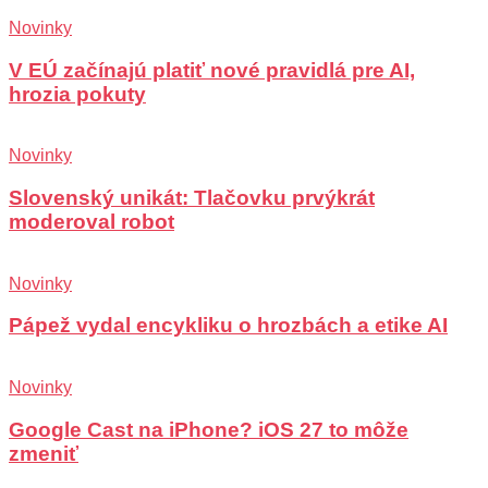
Novinky
V EÚ začínajú platiť nové pravidlá pre AI,
hrozia pokuty
Novinky
Slovenský unikát: Tlačovku prvýkrát
moderoval robot
Novinky
Pápež vydal encykliku o hrozbách a etike AI
Novinky
Google Cast na iPhone? iOS 27 to môže
zmeniť