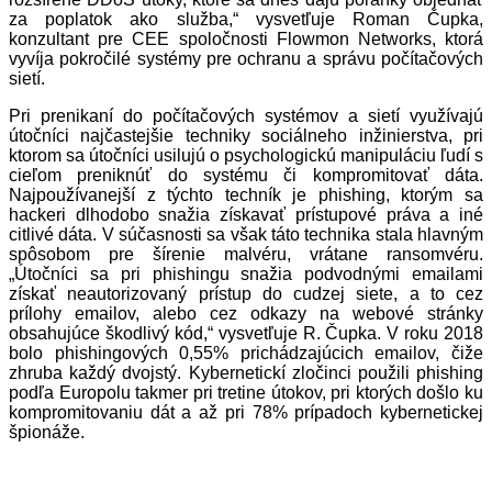
za poplatok ako služba,“ vysvetľuje Roman Čupka,
konzultant pre CEE spoločnosti Flowmon Networks, ktorá
vyvíja pokročilé systémy pre ochranu a správu počítačových
sietí.
Pri prenikaní do počítačových systémov a sietí využívajú
útočníci najčastejšie techniky sociálneho inžinierstva, pri
ktorom sa útočníci usilujú o psychologickú manipuláciu ľudí s
cieľom preniknúť do systému či kompromitovať dáta.
Najpoužívanejší z týchto techník je phishing, ktorým sa
hackeri dlhodobo snažia získavať prístupové práva a iné
citlivé dáta. V súčasnosti sa však táto technika stala hlavným
spôsobom pre šírenie malvéru, vrátane ransomvéru.
„Útočníci sa pri phishingu snažia podvodnými emailami
získať neautorizovaný prístup do cudzej siete, a to cez
prílohy emailov, alebo cez odkazy na webové stránky
obsahujúce škodlivý kód,“ vysvetľuje R. Čupka. V roku 2018
bolo phishingových 0,55% prichádzajúcich emailov, čiže
zhruba každý dvojstý. Kybernetickí zločinci použili phishing
podľa Europolu takmer pri tretine útokov, pri ktorých došlo ku
kompromitovaniu dát a až pri 78% prípadoch kybernetickej
špionáže.