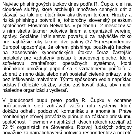
Najviac phishingových útokov dnes podľa R. Čupku cieli na
cloudové služby, ktoré archivujú množstvo cenných dát a
stávajú sa tak pre útočníkov atraktívnym terčom. Hrozby a
riziká phishingu potvrdil aj tohtoročný slovenský prieskum
spoločnosti Flowmon Networks. V priebehu 12 mesiacov sa
s ním stretla takmer polovica firiem a organizácií verejnej
správy. Sociálne inžinierstvo považujú za najväčšie riziko
pre najbližšie roky takmer dve pätiny (37 %) respondentov.
Europol upozorňuje, že okrem phishingu používajú hackeri
na zosnovanie kybernetických útokov čoraz častejšie
protokoly pre vzdialený prístup k pracovnej ploche. Ide o
softvérovú zraniteľnosť operačných systémov, ktorá
útočníkom umožňuje pripojiť sa k vzdialenému počítaču a
zbierať z neho dáta alebo naň posielať cielené príkazy, a to
bez infikovania malvérom. Týmto spôsobom vedia napríklad
odstaviť dôležité služby, alebo zašifrovať dáta, aby mohli
následne organizáciu vydierať.
V budúcnosti budú preto podľa R. Čupku v ochrane
počítačových sietí zohrávať väčšiu rolu systémy, ktoré
dokážu odhaliť podozrivú komunikáciu a anomálie. Práve
monitoring sieťovej prevádzky plánuje na základe prieskumu
spoločnosti Flowmon v najbližších dvoch rokoch rozvíjať až
72 % organizácií na Slovensku. Rozvoj ľudských zdrojov
považuje za najnaliehavejší polovica respondentov a necelé