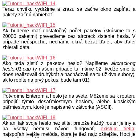
Teraz chvíľku vydržíme a zrazu sa začne okno zapĺňať a
pakety začnú nabiehať:
Ak budeme mať dostatočný počet paketov (skúsime to s
20000 paketmi) prevedieme cez aircrack zistenie hesla. V
prípade neúspechu, necháme okná bežať ďalej, aby ďalej
zbierali dáta.
Ako teda zistiť z paketov heslo? Napíšeme
aircrack-ng
heslo-01.cap
(v našom prípade tu máme 02, keďže sme to
dnes realizovali druhýkrát a nachádzali sa tu už dva súbory),
ak to robíte na prvý pokus, bude tam 01).
Potvrdíme Enterom a heslo je na svete. Môžeme sa k routeru
pripojiť týmto desaťmiestnym heslom, alebo klasickým
päťmiestnym, ktoré je napísané v zátvorke (ASCII).
Ak ani tak svoje heslo nezistíte, pretože každý router je iný a
na všetky nemusí návod fungovať,
existuje tretia
,
najspoľahlivejšie metóda, ktorá je tiež najzložitejšie. Hoci je