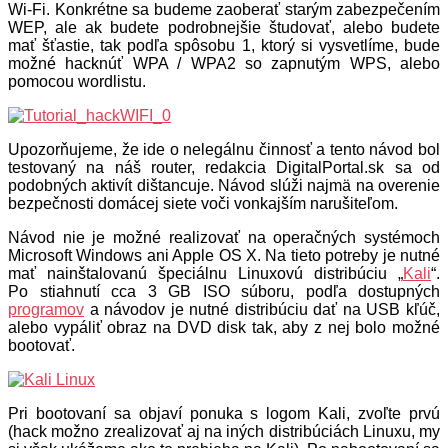
Wi-Fi. Konkrétne sa budeme zaoberať starým zabezpečením
WEP, ale ak budete podrobnejšie študovať, alebo budete
mať šťastie, tak podľa spôsobu 1, ktorý si vysvetlíme, bude
možné hacknúť WPA / WPA2 so zapnutým WPS, alebo
pomocou wordlistu.
Upozorňujeme, že ide o nelegálnu činnosť a tento návod bol
testovaný na náš router, redakcia DigitalPortal.sk sa od
podobných aktivít dištancuje. Návod slúži najmä na overenie
bezpečnosti domácej siete voči vonkajším narušiteľom.
Návod nie je možné realizovať na operačných systémoch
Microsoft Windows ani Apple OS X. Na tieto potreby je nutné
mať nainštalovanú špeciálnu Linuxovú distribúciu „
Kali
“.
Po stiahnutí cca 3 GB ISO súboru, podľa dostupných
programov
a návodov je nutné distribúciu dať na USB kľúč,
alebo vypáliť obraz na DVD disk tak, aby z nej bolo možné
bootovať.
Pri bootovaní sa objaví ponuka s logom Kali, zvoľte prvú
(hack možno zrealizovať aj na iných distribúciách Linuxu, my