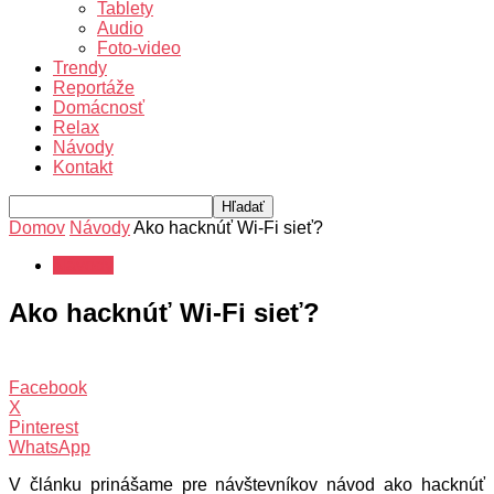
Tablety
Audio
Foto-video
Trendy
Reportáže
Domácnosť
Relax
Návody
Kontakt
Domov
Návody
Ako hacknúť Wi-Fi sieť?
Návody
Ako hacknúť Wi-Fi sieť?
Facebook
X
Pinterest
WhatsApp
V článku prinášame pre návštevníkov návod ako hacknúť