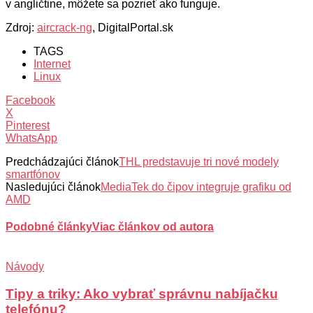
v angličtine, môžete sa pozrieť ako funguje.
Zdroj:
aircrack-ng
, DigitalPortal.sk
TAGS
Internet
Linux
Facebook
X
Pinterest
WhatsApp
Predchádzajúci článok
THL predstavuje tri nové modely
smartfónov
Nasledujúci článok
MediaTek do čipov integruje grafiku od
AMD
Podobné články
Viac článkov od autora
Návody
Tipy a triky: Ako vybrať správnu nabíjačku
telefónu?