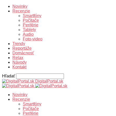
Novinky
Recenzie
Smartfóny
Počítače
Periférie
Tablety
Audio
Foto-video
Trendy
Reportáže
Domácnosť
Relax
Návody
Kontakt
Hľadať
DigitalPortal.sk
Novinky
Recenzie
Smartfóny
Počítače
Periférie