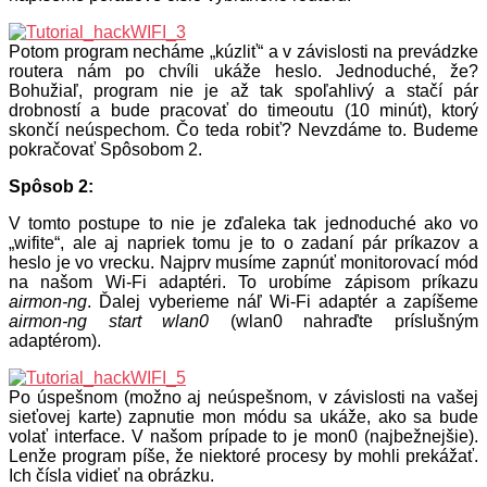
Potom program necháme „kúzliť“ a v závislosti na prevádzke
routera nám po chvíli ukáže heslo. Jednoduché, že?
Bohužiaľ, program nie je až tak spoľahlivý a stačí pár
drobností a bude pracovať do timeoutu (10 minút), ktorý
skončí neúspechom. Čo teda robiť? Nevzdáme to. Budeme
pokračovať Spôsobom 2.
Spôsob 2:
V tomto postupe to nie je zďaleka tak jednoduché ako vo
„wifite“, ale aj napriek tomu je to o zadaní pár príkazov a
heslo je vo vrecku. Najprv musíme zapnúť monitorovací mód
na našom Wi-Fi adaptéri. To urobíme zápisom príkazu
airmon-ng
. Ďalej vyberieme náľ Wi-Fi adaptér a zapíšeme
airmon-ng start wlan0
(wlan0 nahraďte príslušným
adaptérom).
Po úspešnom (možno aj neúspešnom, v závislosti na vašej
sieťovej karte) zapnutie mon módu sa ukáže, ako sa bude
volať interface. V našom prípade to je mon0 (najbežnejšie).
Lenže program píše, že niektoré procesy by mohli prekážať.
Ich čísla vidieť na obrázku.