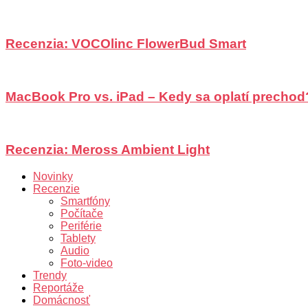
Recenzia: VOCOlinc FlowerBud Smart
MacBook Pro vs. iPad – Kedy sa oplatí prechod
Recenzia: Meross Ambient Light
Novinky
Recenzie
Smartfóny
Počítače
Periférie
Tablety
Audio
Foto-video
Trendy
Reportáže
Domácnosť