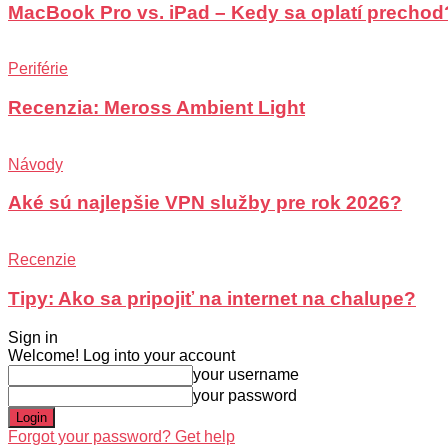
MacBook Pro vs. iPad – Kedy sa oplatí prechod
Periférie
Recenzia: Meross Ambient Light
Návody
Aké sú najlepšie VPN služby pre rok 2026?
Recenzie
Tipy: Ako sa pripojiť na internet na chalupe?
Sign in
Welcome! Log into your account
your username
your password
Forgot your password? Get help