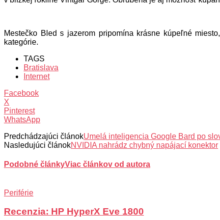
Mestečko Bled s jazerom pripomína krásne kúpeľné miesto, 
kategórie.
TAGS
Bratislava
Internet
Facebook
X
Pinterest
WhatsApp
Predchádzajúci článok
Umelá inteligencia Google Bard po sl
Nasledujúci článok
NVIDIA nahrádz chybný napájací konektor
Podobné články
Viac článkov od autora
Periférie
Recenzia: HP HyperX Eve 1800