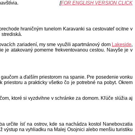
tých, ktorí ho navštívia.
[
FOR ENGLISH VERSION CLICK
o prechode hraničným tunelom Karavanki sa cestovateľ ocitne v
strediská.
ytovacích zariadení, my sme využili apartmánový dom
Lakeside
,
nie je atakovaný pomerne frekventovanou cestou. Navyše je v
, gaučom a ďalším priestorom na spanie. Pre posedenie vonku
k priestoru a prakticky všetko čo je potrebné na pobyt. Okrem
účom, ktoré si vyzdvihne v schránke za domom. Kľúče slúžia aj
a určite ísť na ostrov, kde sa nachádza kostol Nanebovzatia
 výstup na vyhliadku na Malej Osojnici alebo menšiu turistiku