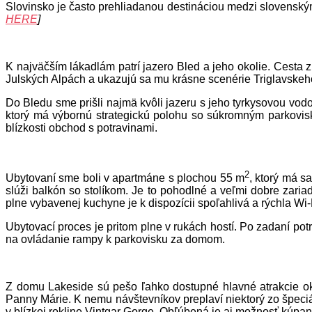
Slovinsko je často prehliadanou destináciou medzi slo
HERE
]
K najväčším lákadlám patrí jazero Bled a jeho okolie. Cesta 
Julských Alpách a ukazujú sa mu krásne scenérie Triglavskeh
Do Bledu sme prišli najmä kvôli jazeru s jeho tyrkysovou vo
ktorý má výbornú strategickú polohu so súkromným parkovisk
blízkosti obchod s potravinami.
2
Ubytovaní sme boli v apartmáne s plochou 55 m
, ktorý má s
slúži balkón so stolíkom. Je to pohodlné a veľmi dobre zaria
plne vybavenej kuchyne je k dispozícii spoľahlivá a rýchla Wi-
Ubytovací proces je pritom plne v rukách hostí. Po zadaní po
na ovládanie rampy k parkovisku za domom.
Z domu Lakeside sú pešo ľahko dostupné hlavné atrakcie oko
Panny Márie. K nemu návštevníkov preplaví niektorý zo špeciá
v blízkej rokline Vintgar Gorge. Obľúbená je aj možnosť kúpan