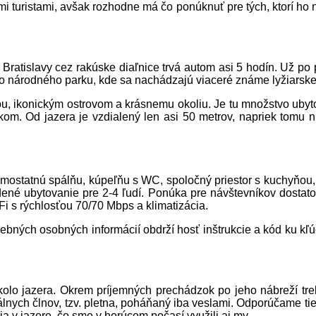
venskými turistami, avšak rozhodne má čo ponúknuť pre 
z Bratislavy cez rakúske diaľnice trvá autom asi 5 hodín. Už p
o národného parku, kde sa nachádzajú viaceré známe lyžiarske 
dou, ikonickým ostrovom a krásnemu okoliu. Je tu množstvo ub
om. Od jazera je vzdialený len asi 50 metrov, napriek tomu 
amostatnú spálňu, kúpeľňu s WC, spoločný priestor s kuchyňou
dené ubytovanie pre 2-4 ľudí. Ponúka pre návštevníkov dostato
Fi s rýchlosťou 70/70 Mbps a klimatizácia.
trebných osobných informácií obdrží hosť inštrukcie a kód ku kľ
lo jazera. Okrem príjemných prechádzok po jeho nábreží treb
lnych člnov, tzv. pletna, poháňaný iba veslami. Odporúčame tiež
ia v jazere, čo sme v horúcom počasí využili aj my.