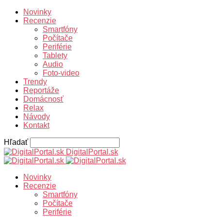
Novinky
Recenzie
Smartfóny
Počítače
Periférie
Tablety
Audio
Foto-video
Trendy
Reportáže
Domácnosť
Relax
Návody
Kontakt
Hľadať
DigitalPortal.sk
Novinky
Recenzie
Smartfóny
Počítače
Periférie