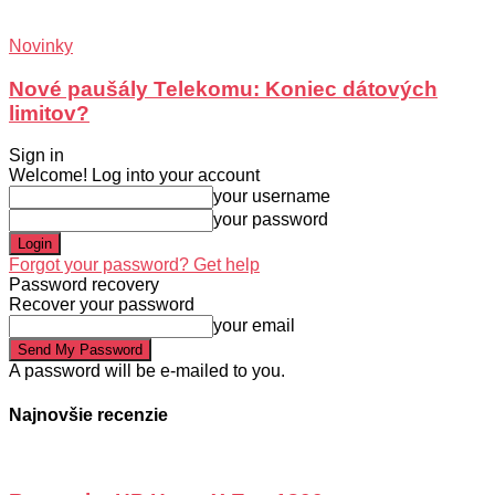
Novinky
Nové paušály Telekomu: Koniec dátových
limitov?
Sign in
Welcome! Log into your account
your username
your password
Forgot your password? Get help
Password recovery
Recover your password
your email
A password will be e-mailed to you.
Najnovšie recenzie