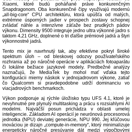
Xiaomi, ktoré budú poháňané práve konkurenčným
Snapdragonom. Oba konkurenčné čipy využívajú modernú
„all-big-core“ CPU architektúru, ktorá upúšťa od malých,
extrémne úsporných jadier v prospech zostavy schopnej
zvládať náhle a intenzívne záťaže bez prudkých pádov
výkonu. Dimensity 9500 integruje jedno ultra výkonné jadro s
taktom 4,21 GHz, doplnené o tri ďalšie prémiové jadrá a štyri
výkonnostné jadrá.
Tento mix je navrhnutý tak, aby efektívne pokryl široké
spektrum úloh – od bleskovej odozvy používateľského
rozhrania až po náročné operácie v aplikáciách fotoaparátu
či lokálne bežiace jazykové modely. Predbežné analýzy
naznačujú, že MediaTek by mohol mať vďaka tejto
konfigurácii mierny náskok v jednojadrovom výkone, zatiaľ
čo Qualcomm si pravdepodobne udrží dominanciu vo
viacjadrových benchmarkoch.
Výkon podporuje aj rýchle úložisko typu UFS 4.1, ktoré je
nevyhnutné pre plynulý multitasking a prácu s rozsiahlymi AI
modelmi. Najväčší posun prichádza v oblasti umelej
inteligencie. Základom AI operácií je neurónová procesorová
jednotka (NPU) deviatej generácie, NPU 990. Jej kľúčovou
inováciou je dizajn „compute-in-memory“, ktorý minimalizuje
energeticky náročné presúvanie dát medzi výpočtovými