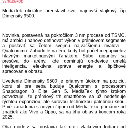
WhatsApp
MediaTek oficiálne predstavil svoj najnovší vlajkový čip
Dimensity 9500.
Novinka, postavená na pokročilom 3 nm procese od TSMC,
má ambíciu nanovo definovať výkon v prémiovom segmente
a postaviť sa čelom svojmu najväčšiemu rivalovi –
Qualcommu. Zabudnite na éru, kedy bol počet megapixelov
hlavným marketingovým ťahákom. Súboj gigantov sa
presúva do arény, kde dominujú on-device umelá
inteligencia, efektívna správa energie a špičkové
spracovanie obrazu.
Uvedenie Dimensity 9500 je priamym útokom na pozíciu,
ktorú si pre seba buduje Qualcomm s procesorom
Snapdragon 8 Elite Gen 5. MediaTek týmto krokom
potvrdzuje, že prémiový trh smartfónov sa už nedefinuje
rýchlou expanziou, ale surovou technickou palebnou silou.
Prvé zariadenia s novým čipom od MediaTeku, primárne od
značiek ako Vivo a Oppo, sa na trhu objavia koncom roka
2025.
Oba modely sa postavia tak proti vlajkovým lodiam od