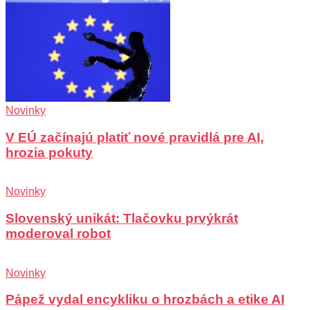
Novinky
V EÚ začínajú platiť nové pravidlá pre AI,
hrozia pokuty
Novinky
Slovenský unikát: Tlačovku prvýkrát
moderoval robot
Novinky
Pápež vydal encykliku o hrozbách a etike AI