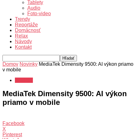
Tablety
Audio
Foto-video
Trendy
Reportáže
Domácnosť
Relax
Návody
Kontakt
Domov
Novinky
MediaTek Dimensity 9500: AI výkon priamo
v mobile
Novinky
MediaTek Dimensity 9500: AI výkon
priamo v mobile
Facebook
X
Pinterest