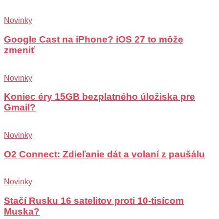
Novinky
Google Cast na iPhone? iOS 27 to môže
zmeniť
Novinky
Koniec éry 15GB bezplatného úložiska pre
Gmail?
Novinky
O2 Connect: Zdieľanie dát a volaní z paušálu
Novinky
Stačí Rusku 16 satelitov proti 10-tisícom
Muska?