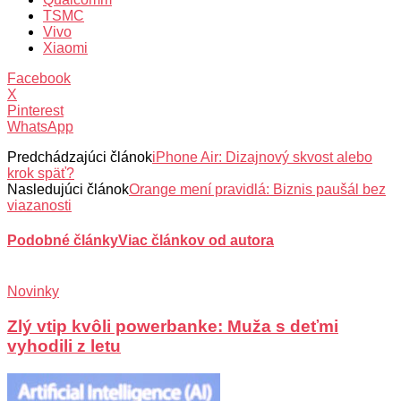
TSMC
Vivo
Xiaomi
Facebook
X
Pinterest
WhatsApp
Predchádzajúci článok
iPhone Air: Dizajnový skvost alebo
krok späť?
Nasledujúci článok
Orange mení pravidlá: Biznis paušál bez
viazanosti
Podobné články
Viac článkov od autora
Novinky
Zlý vtip kvôli powerbanke: Muža s deťmi
vyhodili z letu