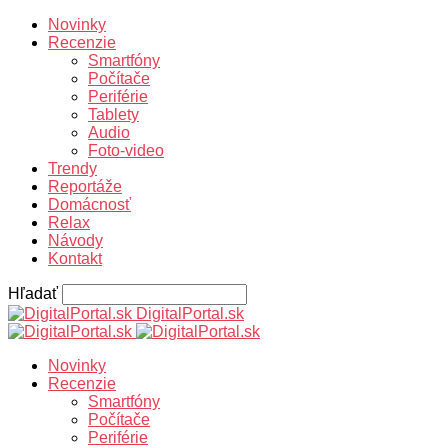
Novinky
Recenzie
Smartfóny
Počítače
Periférie
Tablety
Audio
Foto-video
Trendy
Reportáže
Domácnosť
Relax
Návody
Kontakt
Hľadať
DigitalPortal.sk
Novinky
Recenzie
Smartfóny
Počítače
Periférie