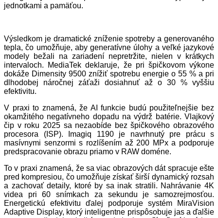
jednotkami a pamäťou.
Výsledkom je dramatické zníženie spotreby a generovaného
tepla, čo umožňuje, aby generatívne úlohy a veľké jazykové
modely bežali na zariadení nepretržite, nielen v krátkych
intervaloch. MediaTek deklaruje, že pri špičkovom výkone
dokáže Dimensity 9500 znížiť spotrebu energie o 55 % a pri
dlhodobej náročnej záťaži dosiahnuť až o 30 % vyššiu
efektivitu.
V praxi to znamená, že AI funkcie budú použiteľnejšie bez
okamžitého negatívneho dopadu na výdrž batérie. Vlajkový
čip v roku 2025 sa nezaobíde bez špičkového obrazového
procesora (ISP). Imagiq 1190 je navrhnutý pre prácu s
masívnymi senzormi s rozlíšením až 200 MPx a podporuje
predspracovanie obrazu priamo v RAW doméne.
To v praxi znamená, že sa viac obrazových dát spracuje ešte
pred kompresiou, čo umožňuje získať širší dynamický rozsah
a zachovať detaily, ktoré by sa inak stratili. Nahrávanie 4K
videa pri 60 snímkach za sekundu je samozrejmosťou.
Energetickú efektivitu ďalej podporuje systém MiraVision
Adaptive Display, ktorý inteligentne prispôsobuje jas a ďalšie