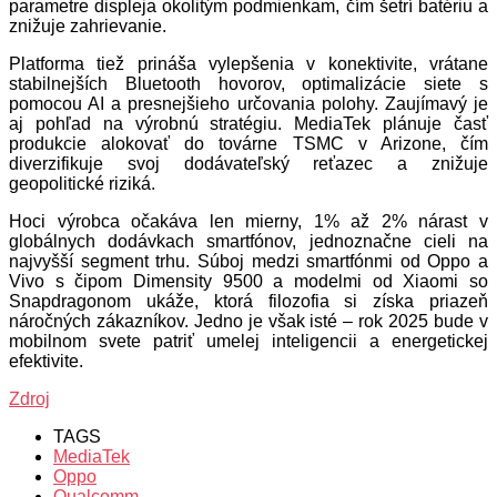
parametre displeja okolitým podmienkam, čím šetrí batériu a
znižuje zahrievanie.
Platforma tiež prináša vylepšenia v konektivite, vrátane
stabilnejších Bluetooth hovorov, optimalizácie siete s
pomocou AI a presnejšieho určovania polohy. Zaujímavý je
aj pohľad na výrobnú stratégiu. MediaTek plánuje časť
produkcie alokovať do továrne TSMC v Arizone, čím
diverzifikuje svoj dodávateľský reťazec a znižuje
geopolitické riziká.
Hoci výrobca očakáva len mierny, 1% až 2% nárast v
globálnych dodávkach smartfónov, jednoznačne cieli na
najvyšší segment trhu. Súboj medzi smartfónmi od Oppo a
Vivo s čipom Dimensity 9500 a modelmi od Xiaomi so
Snapdragonom ukáže, ktorá filozofia si získa priazeň
náročných zákazníkov. Jedno je však isté – rok 2025 bude v
mobilnom svete patriť umelej inteligencii a energetickej
efektivite.
Zdroj
TAGS
MediaTek
Oppo
Qualcomm