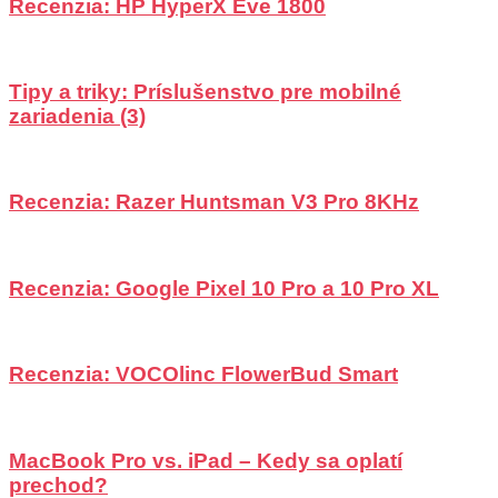
Recenzia: HP HyperX Eve 1800
Tipy a triky: Príslušenstvo pre mobilné
zariadenia (3)
Recenzia: Razer Huntsman V3 Pro 8KHz
Recenzia: Google Pixel 10 Pro a 10 Pro XL
Recenzia: VOCOlinc FlowerBud Smart
MacBook Pro vs. iPad – Kedy sa oplatí
prechod?