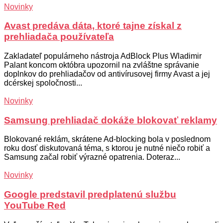
Novinky
Avast predáva dáta, ktoré tajne získal z
prehliadača používateľa
Zakladateľ populárneho nástroja AdBlock Plus Wladimir
Palant koncom októbra upozornil na zvláštne správanie
doplnkov do prehliadačov od antivírusovej firmy Avast a jej
dcérskej spoločnosti...
Novinky
Samsung prehliadač dokáže blokovať reklamy
Blokované reklám, skrátene Ad-blocking bola v poslednom
roku dosť diskutovaná téma, s ktorou je nutné niečo robiť a
Samsung začal robiť výrazné opatrenia. Doteraz...
Novinky
Google predstavil predplatenú službu
YouTube Red