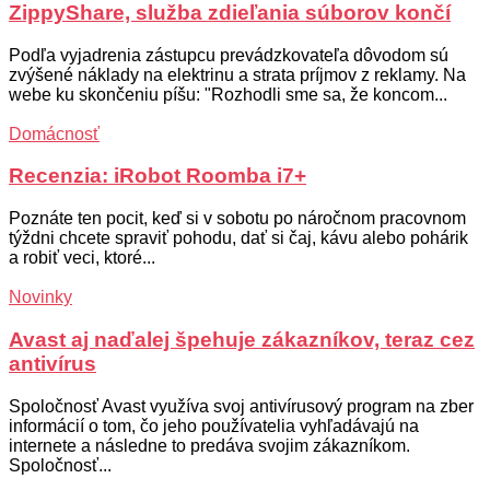
ZippyShare, služba zdieľania súborov končí
Podľa vyjadrenia zástupcu prevádzkovateľa dôvodom sú
zvýšené náklady na elektrinu a strata príjmov z reklamy. Na
webe ku skončeniu píšu: "Rozhodli sme sa, že koncom...
Domácnosť
Recenzia: iRobot Roomba i7+
Poznáte ten pocit, keď si v sobotu po náročnom pracovnom
týždni chcete spraviť pohodu, dať si čaj, kávu alebo pohárik
a robiť veci, ktoré...
Novinky
Avast aj naďalej špehuje zákazníkov, teraz cez
antivírus
Spoločnosť Avast využíva svoj antivírusový program na zber
informácií o tom, čo jeho používatelia vyhľadávajú na
internete a následne to predáva svojim zákazníkom.
Spoločnosť...