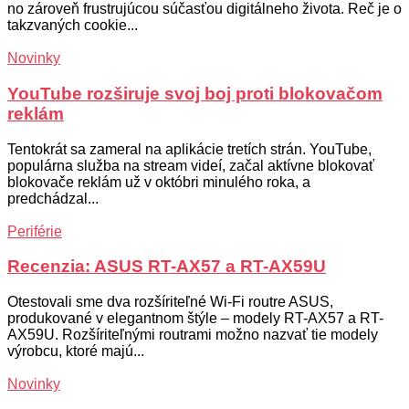
no zároveň frustrujúcou súčasťou digitálneho života. Reč je o
takzvaných cookie...
Novinky
YouTube rozširuje svoj boj proti blokovačom
reklám
Tentokrát sa zameral na aplikácie tretích strán. YouTube,
populárna služba na stream videí, začal aktívne blokovať
blokovače reklám už v októbri minulého roka, a
predchádzal...
Periférie
Recenzia: ASUS RT-AX57 a RT-AX59U
Otestovali sme dva rozšíriteľné Wi-Fi routre ASUS,
produkované v elegantnom štýle – modely RT-AX57 a RT-
AX59U. Rozšíriteľnými routrami možno nazvať tie modely
výrobcu, ktoré majú...
Novinky