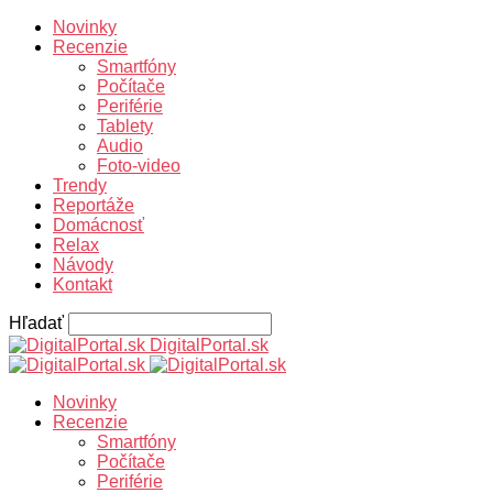
Novinky
Recenzie
Smartfóny
Počítače
Periférie
Tablety
Audio
Foto-video
Trendy
Reportáže
Domácnosť
Relax
Návody
Kontakt
Hľadať
DigitalPortal.sk
Novinky
Recenzie
Smartfóny
Počítače
Periférie