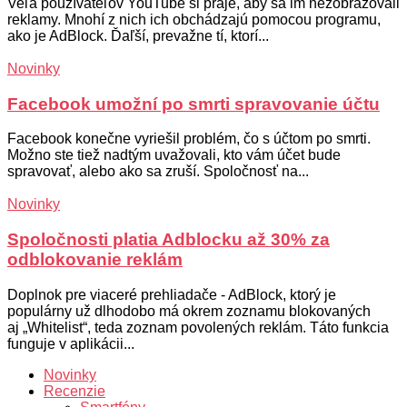
Veľa používateľov YouTube si praje, aby sa im nezobrazovali
reklamy. Mnohí z nich ich obchádzajú pomocou programu,
ako je AdBlock. Ďaľší, prevažne tí, ktorí...
Novinky
Facebook umožní po smrti spravovanie účtu
Facebook konečne vyriešil problém, čo s účtom po smrti.
Možno ste tiež nadtým uvažovali, kto vám účet bude
spravovať, alebo ako sa zruší. Spoločnosť na...
Novinky
Spoločnosti platia Adblocku až 30% za
odblokovanie reklám
Doplnok pre viaceré prehliadače - AdBlock, ktorý je
populárny už dlhodobo má okrem zoznamu blokovaných
aj „Whitelist“, teda zoznam povolených reklám. Táto funkcia
funguje v aplikácii...
Novinky
Recenzie