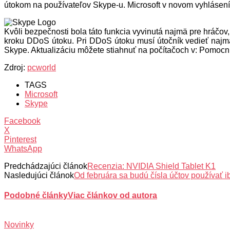
útokom na používateľov Skype-u. Microsoft v novom vyhlásení 
Kvôli bezpečnosti bola táto funkcia vyvinutá najmä pre hráčov
kroku DDoS útoku. Pri DDoS útoku musí útočník vedieť najmä 
Skype. Aktualizáciu môžete stiahnuť na počítačoch v: Pomocní
Zdroj:
pcworld
TAGS
Microsoft
Skype
Facebook
X
Pinterest
WhatsApp
Predchádzajúci článok
Recenzia: NVIDIA Shield Tablet K1
Nasledujúci článok
Od februára sa budú čísla účtov používať 
Podobné články
Viac článkov od autora
Novinky