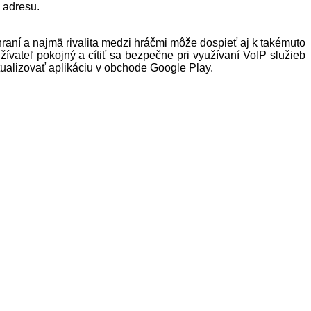
 adresu.
hraní a najmä rivalita medzi hráčmi môže dospieť aj k takémuto
vateľ pokojný a cítiť sa bezpečne pri využívaní VoIP služieb
tualizovať aplikáciu v obchode Google Play.