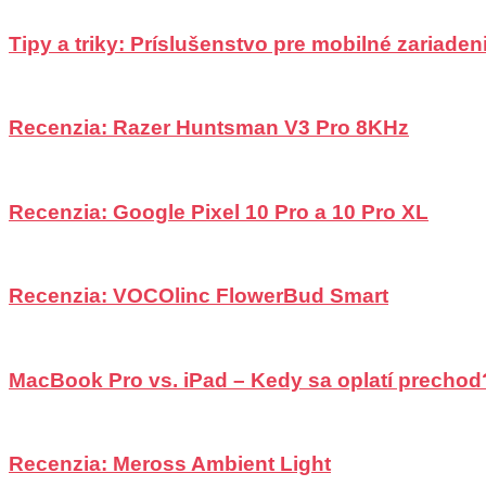
Tipy a triky: Príslušenstvo pre mobilné zariadeni
Recenzia: Razer Huntsman V3 Pro 8KHz
Recenzia: Google Pixel 10 Pro a 10 Pro XL
Recenzia: VOCOlinc FlowerBud Smart
MacBook Pro vs. iPad – Kedy sa oplatí prechod
Recenzia: Meross Ambient Light