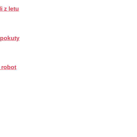
 z letu
a pokuty
 robot