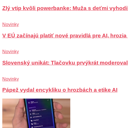
Zlý vtip kvôli powerbanke: Muža s deťmi vyhodili
Novinky
V EÚ začínajú platiť nové pravidlá pre AI, hrozi
Novinky
Slovenský unikát: Tlačovku prvýkrát moderoval
Novinky
Pápež vydal encykliku o hrozbách a etike AI