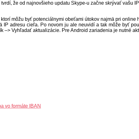
tvrdí, že od najnovšieho updatu Skype-u začne skrývať vašu IP
, ktorí môžu byť potenciálnymi obeťami útokov najmä pri online 
IP adresu cieľa. Po novom ju ale neuvidí a tak môže byť použí
k –> Vyhľadať aktualizácie. Pre Android zariadenia je nutné ak
iba vo formáte IBAN