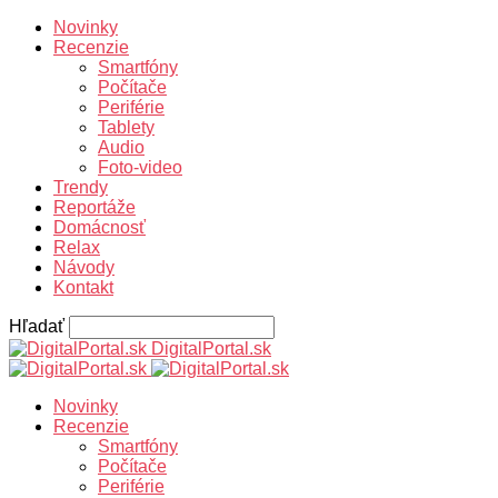
Novinky
Recenzie
Smartfóny
Počítače
Periférie
Tablety
Audio
Foto-video
Trendy
Reportáže
Domácnosť
Relax
Návody
Kontakt
Hľadať
DigitalPortal.sk
Novinky
Recenzie
Smartfóny
Počítače
Periférie