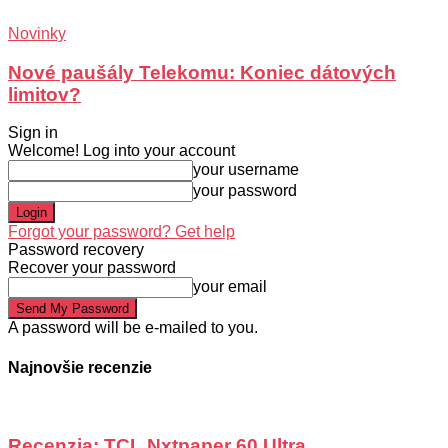
Novinky
Nové paušály Telekomu: Koniec dátových
limitov?
Sign in
Welcome! Log into your account
your username
your password
Forgot your password? Get help
Password recovery
Recover your password
your email
A password will be e-mailed to you.
Najnovšie recenzie
Recenzia: TCL Nxtpaper 60 Ultra