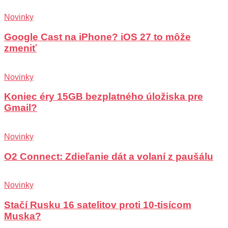
Novinky
Google Cast na iPhone? iOS 27 to môže
zmeniť
Novinky
Koniec éry 15GB bezplatného úložiska pre
Gmail?
Novinky
O2 Connect: Zdieľanie dát a volaní z paušálu
Novinky
Stačí Rusku 16 satelitov proti 10-tisícom
Muska?