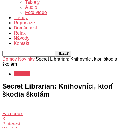
Tablety
Audio
Foto-video
Trendy
Reportáže
Domácnosť
Relax
Návody
Kontakt
Domov
Novinky
Secret Librarian: Knihovníci, ktorí škodia
školám
Novinky
Secret Librarian: Knihovníci, ktorí
škodia školám
Facebook
X
Pinterest