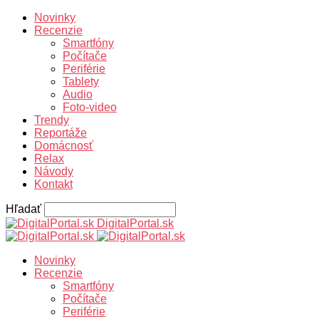
Novinky
Recenzie
Smartfóny
Počítače
Periférie
Tablety
Audio
Foto-video
Trendy
Reportáže
Domácnosť
Relax
Návody
Kontakt
Hľadať
DigitalPortal.sk
Novinky
Recenzie
Smartfóny
Počítače
Periférie