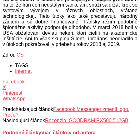
na to, že Irán čelí neustálym sankciám, snaží sa držať krok so
svetovým vývojom v rôznych oblastiach, vrátane
technologickej. Tieto útoky ako také predstavujú národný
záujem a sú dobre financované.“ Iránsky režim podobné
špionážne aktivity podporuje dlhodobo. V marci 2018 boli v
USA obžalovaní deviati hekeri, ktorí cielili na akademické
inštitúcie. Ani to však skupinu Silent Librarians neodradilo a
v útokoch pokračovali v priebehu rokov 2018 aj 2019.
Zdroj:
CS
TAGS
Internet
Facebook
X
Pinterest
WhatsApp
Predchádzajúci článok
Facebook Messenger zmenil logo.
Prečo?
Nasledujúci článok
Recenzia: GOODRAM PX500 512GB
Podobné články
Viac článkov od autora