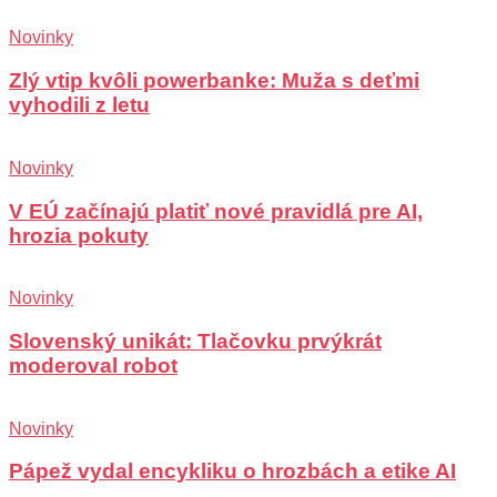
Novinky
Zlý vtip kvôli powerbanke: Muža s deťmi
vyhodili z letu
Novinky
V EÚ začínajú platiť nové pravidlá pre AI,
hrozia pokuty
Novinky
Slovenský unikát: Tlačovku prvýkrát
moderoval robot
Novinky
Pápež vydal encykliku o hrozbách a etike AI