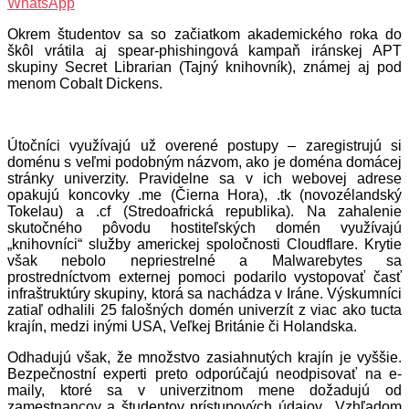
WhatsApp
Okrem študentov sa so začiatkom akademického roka do
škôl vrátila aj spear-phishingová kampaň iránskej APT
skupiny Secret Librarian (Tajný knihovník), známej aj pod
menom Cobalt Dickens.
Útočníci využívajú už overené postupy – zaregistrujú si
doménu s veľmi podobným názvom, ako je doména domácej
stránky univerzity. Pravidelne sa v ich webovej adrese
opakujú koncovky .me (Čierna Hora), .tk (novozélandský
Tokelau) a .cf (Stredoafrická republika). Na zahalenie
skutočného pôvodu hostiteľských domén využívajú
„knihovníci“ služby americkej spoločnosti Cloudflare. Krytie
však nebolo nepriestrelné a Malwarebytes sa
prostredníctvom externej pomoci podarilo vystopovať časť
infraštruktúry skupiny, ktorá sa nachádza v Iráne. Výskumníci
zatiaľ odhalili 25 falošných domén univerzít z viac ako tucta
krajín, medzi inými USA, Veľkej Británie či Holandska.
Odhadujú však, že množstvo zasiahnutých krajín je vyššie.
Bezpečnostní experti preto odporúčajú neodpisovať na e-
maily, ktoré sa v univerzitnom mene dožadujú od
zamestnancov a študentov prístupových údajov. „Vzhľadom