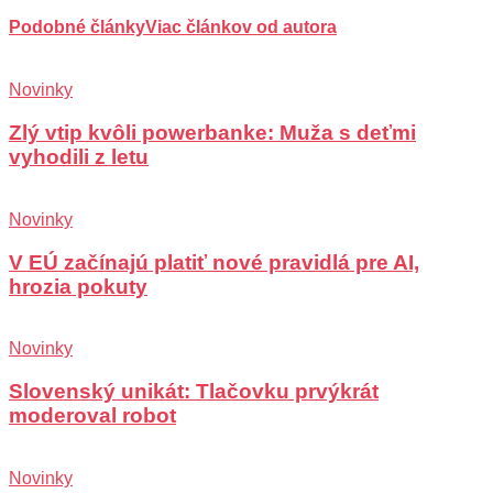
Podobné články
Viac článkov od autora
Novinky
Zlý vtip kvôli powerbanke: Muža s deťmi
vyhodili z letu
Novinky
V EÚ začínajú platiť nové pravidlá pre AI,
hrozia pokuty
Novinky
Slovenský unikát: Tlačovku prvýkrát
moderoval robot
Novinky