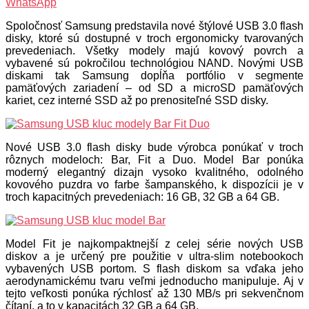
WhatsApp
Spoločnosť Samsung predstavila nové štýlové USB 3.0 flash
disky, ktoré sú dostupné v troch ergonomicky tvarovaných
prevedeniach. Všetky modely majú kovový povrch a
vybavené sú pokročilou technológiou NAND. Novými USB
diskami tak Samsung dopĺňa portfólio v segmente
pamäťových zariadení – od SD a microSD pamäťových
kariet, cez interné SSD až po prenositeľné SSD disky.
Nové USB 3.0 flash disky bude výrobca ponúkať v troch
rôznych modeloch: Bar, Fit a Duo. Model Bar ponúka
moderný elegantný dizajn vysoko kvalitného, odolného
kovového puzdra vo farbe šampanského, k dispozícii je v
troch kapacitných prevedeniach: 16 GB, 32 GB a 64 GB.
Model Fit je najkompaktnejší z celej série nových USB
diskov a je určený pre použitie v ultra-slim notebookoch
vybavených USB portom. S flash diskom sa vďaka jeho
aerodynamickému tvaru veľmi jednoducho manipuluje. Aj v
tejto veľkosti ponúka rýchlosť až 130 MB/s pri sekvenčnom
čítaní, a to v kapacitách 32 GB a 64 GB.