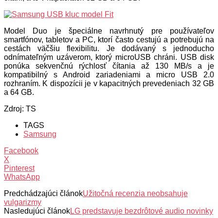
Model Duo je špeciálne navrhnutý pre používateľov
smartfónov, tabletov a PC, ktorí často cestujú a potrebujú na
cestách väčšiu flexibilitu. Je dodávaný s jednoducho
odnímateľným uzáverom, ktorý microUSB chráni. USB disk
ponúka sekvenčnú rýchlosť čítania až 130 MB/s a je
kompatibilný s Android zariadeniami a micro USB 2.0
rozhraním. K dispozícii je v kapacitných prevedeniach 32 GB
a 64 GB.
Zdroj: TS
TAGS
Samsung
Facebook
X
Pinterest
WhatsApp
Predchádzajúci článok
Užitočná recenzia neobsahuje
vulgarizmy
Nasledujúci článok
LG predstavuje bezdrôtové audio novinky