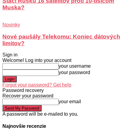
Stačí Rusku 16 satelitov proti 10-tisícom
Muska?
Novinky
Nové paušály Telekomu: Koniec dátových
limitov?
Sign in
Welcome! Log into your account
your username
your password
Forgot your password? Get help
Password recovery
Recover your password
your email
A password will be e-mailed to you.
Najnovšie recenzie