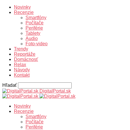
Novinky
Recenzie
Smartfóny
Počítače
Periférie
Tablety
Audio
Foto-video
Trendy
Reportáže
Domácnosť
Relax
Návody
Kontakt
Hľadať
DigitalPortal.sk
Novinky
Recenzie
Smartfóny
Počítače
Periférie