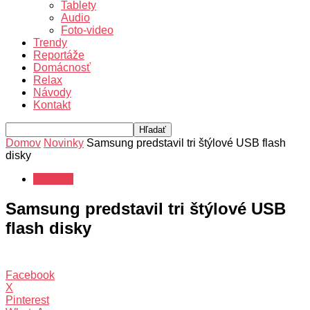
Tablety
Audio
Foto-video
Trendy
Reportáže
Domácnosť
Relax
Návody
Kontakt
Domov
Novinky
Samsung predstavil tri štýlové USB flash
disky
Novinky
Samsung predstavil tri štýlové USB
flash disky
Facebook
X
Pinterest