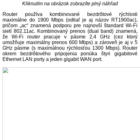
Kliknutím na obrázok zobrazíte plný náhľad
Router používa kombinované bezdrôtové rýchlosti
maximálne do 1900 Mbps (odtiaľ je aj názov RT1900ac),
pričom „ac“ znamená podporu pre najnovší štandard Wi-Fi
sietí 802.11ac. Kombinovaný prenos (dual band) znamená,
že Wi-Fi router pracuje v pásme 2,4 GHz (cez ktorý
umožňuje maximálny prenos 600 Mbps) a zároveň je aj v 5
GHz pásme (s maximálnou rýchlosťou 1300 Mbps). Router
okrem bezdrôtového pripojenia ponúka štyri gigabitové
Ethernet LAN porty a jeden gigabit WAN port.