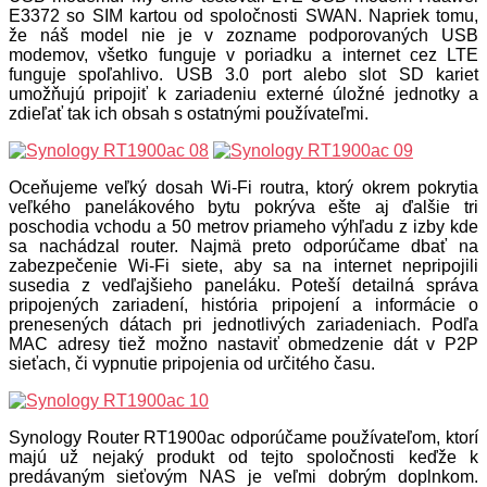
E3372 so SIM kartou od spoločnosti SWAN. Napriek tomu,
že náš model nie je v zozname podporovaných USB
modemov, všetko funguje v poriadku a internet cez LTE
funguje spoľahlivo. USB 3.0 port alebo slot SD kariet
umožňujú pripojiť k zariadeniu externé úložné jednotky a
zdieľať tak ich obsah s ostatnými používateľmi.
Oceňujeme veľký dosah Wi-Fi routra, ktorý okrem pokrytia
veľkého panelákového bytu pokrýva ešte aj ďalšie tri
poschodia vchodu a 50 metrov priameho výhľadu z izby kde
sa nachádzal router. Najmä preto odporúčame dbať na
zabezpečenie Wi-Fi siete, aby sa na internet nepripojili
susedia z vedľajšieho paneláku. Poteší detailná správa
pripojených zariadení, história pripojení a informácie o
prenesených dátach pri jednotlivých zariadeniach. Podľa
MAC adresy tiež možno nastaviť obmedzenie dát v P2P
sieťach, či vypnutie pripojenia od určitého času.
Synology Router RT1900ac odporúčame používateľom, ktorí
majú už nejaký produkt od tejto spoločnosti keďže k
predávaným sieťovým NAS je veľmi dobrým doplnkom.