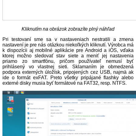
Kliknutím na obrázok zobrazíte plný náhľad
Pri testovaní sme sa v nastaveniach nestratili a zmena
nastavení je pre nás otázkou niekoľkých kliknutí. Výrobca má
k dispozícii aj mobilné aplikácie pre Android a iOS, vďaka
ktorej možno sledovať stav siete a meniť jej nastavenia
priamo zo smartfónu, pričom používateľ nemusí byť
prihlásený vo vlastnej sieti. Sklamaním je obmedzená
podpora externých úložísk, pripojených cez USB, najmä ak
ide o formát exFAT. Preto všetky pripájané flashky alebo
externé disky musia byť formátové na FAT32, resp. NTFS.