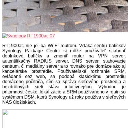
RT1900ac nie je iba Wi-Fi routrom. Vďaka centru balíčkov
Synology Package Center si môže používateľ stiahnuť
doplnkové balíčky a zmeniť router na VPN server,
autentifikačný RADIUS server, DNS server, sťahovacie
centrum, či mediálny server a to rovnako pre domáce ako aj
kancelárske prostredie. Používateľské rozhranie SRM,
ovládané cez web, sa podobá klasickému prostrediu
domáceho počítača, čím sa správa sieťového prostredia a
bezdrôtových sietí stáva intuitívnejšou. Výhodou je
prítomnosť českej lokalizácie a SRM používaného v routri so
systémom DSM, ktorú Synology už roky používa v sieťových
NAS úložiskách.