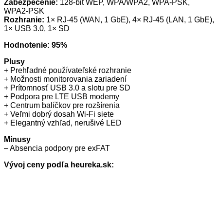
Zabezpečenie:
128-bit WEP, WPA/WPA2, WPA-PSK,
WPA2-PSK
Rozhranie:
1× RJ-45 (WAN, 1 GbE), 4× RJ-45 (LAN, 1 GbE),
1× USB 3.0, 1× SD
Hodnotenie: 95%
Plusy
+ Prehľadné používateľské rozhranie
+ Možnosti monitorovania zariadení
+ Prítomnosť USB 3.0 a slotu pre SD
+ Podpora pre LTE USB modemy
+ Centrum balíčkov pre rozšírenia
+ Veľmi dobrý dosah Wi-Fi siete
+ Elegantný vzhľad, nerušivé LED
Mínusy
– Absencia podpory pre exFAT
Vývoj ceny podľa heureka.sk: