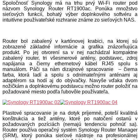
Spoločnosť Synology má na trhu prvý Wi-Fi router pod
názvom Synology Router RT1900ac. Ponúka množstvo
sieťových funkcií, bohatý výber doplnkového softvéru a
intuitívne používateľské rozhranie známe zo sieťových NAS.
Router bol zabalený v kartónovej krabici, na ktorej sú
zobrazené základné informácie a grafika znázorňujúca
produkt. Po jej otvorení sa v nej nachádzal kompaktne
zabalený router, tri všesmerové antény, podstavec, zdroj
napájania a čierny ethernetový kábel RJ45 spolu s
manuálom. Páči sa nám dizajnové spracovanie – čierna
farba, ktorá ladí a spolu s odnímateľnými anténami aj
adaptérom sa hodí aj do obývačky. Navyše vďaka dvom
nožičkám a doplnkovému podstavcu možno router položiť na
požadované miesto podľa ľubovôle používateľa.
Plastové spracovanie je na dotyk príjemné, poteší kvalitná
konštrukcia a tiež antény, ktoré po natočení ostanú v
požadovaných pozíciách (nemajú tendenciu pohnúť sa).
Router používa operačný systém Synology Router Manager
(SRM), ktorý ponúka sieťové nástroje na profesionálnej