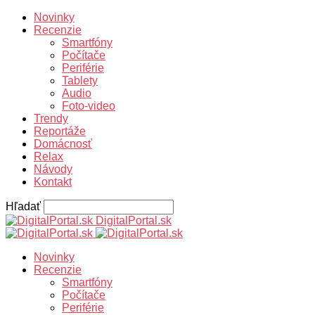
Novinky
Recenzie
Smartfóny
Počítače
Periférie
Tablety
Audio
Foto-video
Trendy
Reportáže
Domácnosť
Relax
Návody
Kontakt
Hľadať
DigitalPortal.sk
Novinky
Recenzie
Smartfóny
Počítače
Periférie