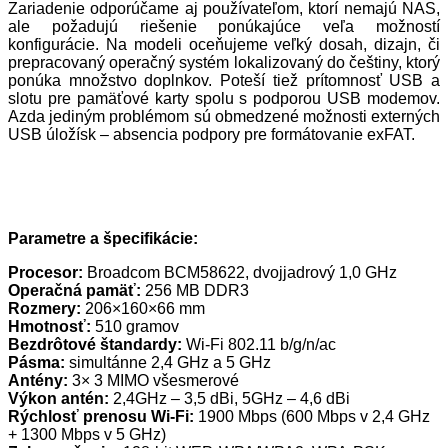
Zariadenie odporúčame aj používateľom, ktorí nemajú NAS,
ale požadujú riešenie ponúkajúce veľa možností
konfigurácie. Na modeli oceňujeme veľký dosah, dizajn, či
prepracovaný operačný systém lokalizovaný do češtiny, ktorý
ponúka množstvo doplnkov. Poteší tiež prítomnosť USB a
slotu pre pamäťové karty spolu s podporou USB modemov.
Azda jediným problémom sú obmedzené možnosti externých
USB úložísk – absencia podpory pre formátovanie exFAT.
Parametre a špecifikácie:
Procesor:
Broadcom BCM58622, dvojjadrový 1,0 GHz
Operačná pamäť:
256 MB DDR3
Rozmery:
206×160×66 mm
Hmotnosť:
510 gramov
Bezdrôtové štandardy:
Wi-Fi 802.11 b/g/n/ac
Pásma:
simultánne 2,4 GHz a 5 GHz
Antény:
3× 3 MIMO všesmerové
Výkon antén:
2,4GHz – 3,5 dBi, 5GHz – 4,6 dBi
Rýchlosť prenosu Wi-Fi:
1900 Mbps (600 Mbps v 2,4 GHz
+ 1300 Mbps v 5 GHz)