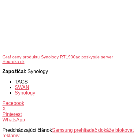
Graf ceny produktu Synology RT1900ac poskytuje server
Heureka.sk
Zapožičal:
Synology
TAGS
SWAN
Synology
Facebook
X
Pinterest
WhatsApp
Predchádzajúci článok
Samsung prehliadač dokáže blokovať
reklamy