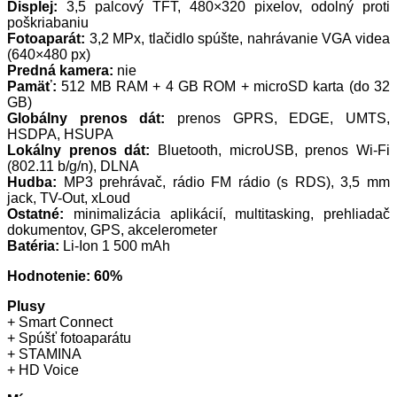
Displej:
3,5 palcový TFT, 480×320 pixelov, odolný proti
poškriabaniu
Fotoaparát:
3,2 MPx, tlačidlo spúšte, nahrávanie VGA videa
(640×480 px)
Predná kamera:
nie
Pamäť:
512 MB RAM + 4 GB ROM + microSD karta (do 32
GB)
Globálny prenos dát:
prenos GPRS, EDGE, UMTS,
HSDPA, HSUPA
Lokálny prenos dát:
Bluetooth, microUSB, prenos Wi-Fi
(802.11 b/g/n), DLNA
Hudba:
MP3 prehrávač, rádio FM rádio (s RDS), 3,5 mm
jack, TV-Out, xLoud
Ostatné:
minimalizácia aplikácií, multitasking, prehliadač
dokumentov, GPS, akcelerometer
Batéria:
Li-Ion 1 500 mAh
Hodnotenie: 60%
Plusy
+ Smart Connect
+ Spúšť fotoaparátu
+ STAMINA
+ HD Voice