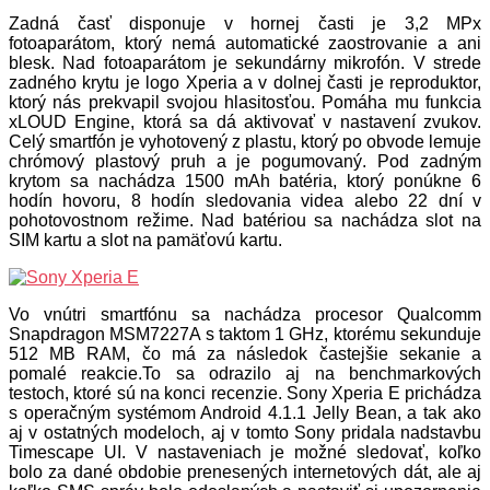
Zadná časť disponuje v hornej časti je 3,2 MPx
fotoaparátom, ktorý nemá automatické zaostrovanie a ani
blesk. Nad fotoaparátom je sekundárny mikrofón. V strede
zadného krytu je logo Xperia a v dolnej časti je reproduktor,
ktorý nás prekvapil svojou hlasitosťou. Pomáha mu funkcia
xLOUD Engine, ktorá sa dá aktivovať v nastavení zvukov.
Celý smartfón je vyhotovený z plastu, ktorý po obvode lemuje
chrómový plastový pruh a je pogumovaný. Pod zadným
krytom sa nachádza 1500 mAh batéria, ktorý ponúkne 6
hodín hovoru, 8 hodín sledovania videa alebo 22 dní v
pohotovostnom režime. Nad batériou sa nachádza slot na
SIM kartu a slot na pamäťovú kartu.
Vo vnútri smartfónu sa nachádza procesor Qualcomm
Snapdragon MSM7227A s taktom 1 GHz, ktorému sekunduje
512 MB RAM, čo má za následok častejšie sekanie a
pomalé reakcie.To sa odrazilo aj na benchmarkových
testoch, ktoré sú na konci recenzie. Sony Xperia E prichádza
s operačným systémom Android 4.1.1 Jelly Bean, a tak ako
aj v ostatných modeloch, aj v tomto Sony pridala nadstavbu
Timescape UI. V nastaveniach je možné sledovať, koľko
bolo za dané obdobie prenesených internetových dát, ale aj