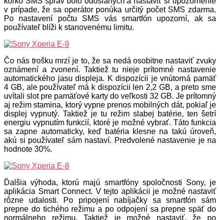
koľko SMS správ bolo odoslaných a nastaviť si upozornenie
v prípade, že sa operátor ponúka určitý počet SMS zdarma.
Po nastavení počtu SMS vás smartfón upozorní, ak sa
používateľ blíži k stanovenému limitu.
Čo nás trošku mrzí je to, že sa nedá osobitne nastaviť zvuky
oznámení a zvonení. Taktiež tu nieje prítomné nastavenie
automatického jasu displeja. K dispozícii je vnútorná pamäť
4 GB, ale používateľ má k dispozícii len 2,2 GB, a preto sme
uvítali slot pre pamäťové karty do veľkosti 32 GB. Je prítomný
aj režim stamina, ktorý vypne prenos mobilných dát, pokiaľ je
displej vypnutý. Taktiež je tu režim slabej batérie, ten šetrí
energiu vypnutím funkcií, ktoré je možné vybrať. Táto funkcia
sa zapne automaticky, keď batéria klesne na takú úroveň,
akú si používateľ sám nastaví. Predvolené nastavenie je na
hodnote 30%.
Ďalšia výhoda, ktorú majú smartfóny spoločnosti Sony, je
aplikácia Smart Connect. V tejto aplikácii je možné nastaviť
rôzne udalosti. Po pripojení nabíjačky sa smartfón sám
prepne do tichého režimu a po odpojení sa prepne späť do
normálneho režimu. Taktiež je možné nastaviť, že po