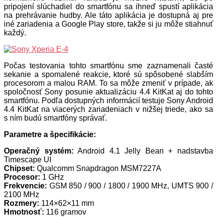
pripojení slúchadiel do smartfónu sa ihneď spustí aplikácia
na prehrávanie hudby. Ale táto aplikácia je dostupná aj pre
iné zariadenia a Google Play store, takže si ju môže stiahnuť
každý.
Počas testovania tohto smartfónu sme zaznamenali časté
sekanie a spomalené reakcie, ktoré sú spôsobené slabším
procesorom a malou RAM. To sa môže zmeniť v prípade, ak
spoločnosť Sony posunie aktualizáciu 4.4 KitKat aj do tohto
smartfónu. Podľa dostupných informácií testuje Sony Android
4.4 KitKat na viacerých zariadeniach v nižšej triede, ako sa
s ním budú smartfóny správať.
Parametre a špecifikácie:
Operačný systém:
Android 4.1 Jelly Bean + nadstavba
Timescape UI
Chipset:
Qualcomm Snapdragon MSM7227A
Procesor:
1 GHz
Frekvencie:
GSM 850 / 900 / 1800 / 1900 MHz, UMTS 900 /
2100 MHz
Rozmery:
114×62×11 mm
Hmotnosť:
116 gramov