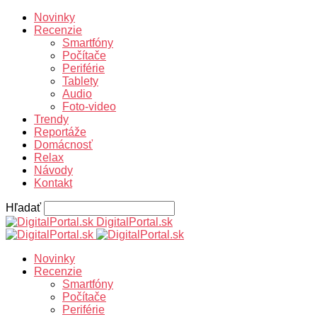
Novinky
Recenzie
Smartfóny
Počítače
Periférie
Tablety
Audio
Foto-video
Trendy
Reportáže
Domácnosť
Relax
Návody
Kontakt
Hľadať
DigitalPortal.sk
Novinky
Recenzie
Smartfóny
Počítače
Periférie