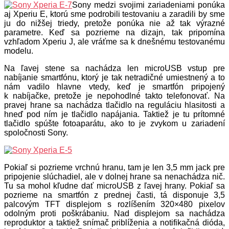
Sony medzi svojimi zariadeniami ponúka
aj Xperiu E, ktorú sme podrobili testovaniu a zaradili by sme
ju do nižšej triedy, pretože ponúka nie až tak výrazné
parametre. Keď sa pozrieme na dizajn, tak pripomína
vzhľadom Xperiu J, ale vráťme sa k dnešnému testovanému
modelu.
Na ľavej stene sa nachádza len microUSB vstup pre
nabíjanie smartfónu, ktorý je tak netradičné umiestnený a to
nám vadilo hlavne vtedy, keď je smartfón pripojený
k nabíjačke, pretože je nepohodlné takto telefonovať. Na
pravej hrane sa nachádza tlačidlo na reguláciu hlasitosti a
hneď pod ním je tlačidlo napájania. Taktiež je tu prítomné
tlačidlo spúšte fotoaparátu, ako to je zvykom u zariadení
spoločnosti Sony.
Pokiaľ si pozrieme vrchnú hranu, tam je len 3,5 mm jack pre
pripojenie slúchadiel, ale v dolnej hrane sa nenachádza nič.
Tu sa mohol kľudne dať microUSB z ľavej hrany. Pokiaľ sa
pozrieme na smartfón z prednej časti, tá disponuje 3,5
palcovým TFT displejom s rozlíšením 320×480 pixelov
odolným proti poškrábaniu. Nad displejom sa nachádza
reproduktor a taktiež snímač priblíženia a notifikačná dióda,