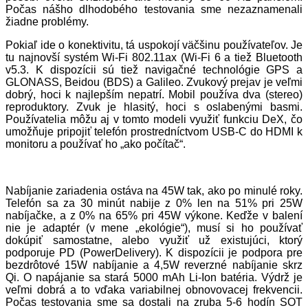
Počas nášho dlhodobého testovania sme nezaznamenali
žiadne problémy.
Pokiaľ ide o konektivitu, tá uspokojí väčšinu používateľov. Je
tu najnovší systém Wi-Fi 802.11ax (Wi-Fi 6 a tiež Bluetooth
v5.3. K dispozícii sú tiež navigačné technológie GPS a
GLONASS, Beidou (BDS) a Galileo. Zvukový prejav je veľmi
dobrý, hoci k najlepším nepatrí. Mobil používa dva (stereo)
reproduktory. Zvuk je hlasitý, hoci s oslabenými basmi.
Používatelia môžu aj v tomto modeli využiť funkciu DeX, čo
umožňuje pripojiť telefón prostredníctvom USB-C do HDMI k
monitoru a používať ho „ako počítač“.
Nabíjanie zariadenia ostáva na 45W tak, ako po minulé roky.
Telefón sa za 30 minút nabije z 0% len na 51% pri 25W
nabíjačke, a z 0% na 65% pri 45W výkone. Keďže v balení
nie je adaptér (v mene „ekológie“), musí si ho používať
dokúpiť samostatne, alebo využiť už existujúci, ktorý
podporuje PD (PowerDelivery). K dispozícii je podpora pre
bezdrôtové 15W nabíjanie a 4,5W reverzné nabíjanie skrz
Qi. O napájanie sa stará 5000 mAh Li-Ion batéria. Výdrž je
veľmi dobrá a to vďaka variabilnej obnovovacej frekvencii.
Počas testovania sme sa dostali na zruba 5-6 hodín SOT