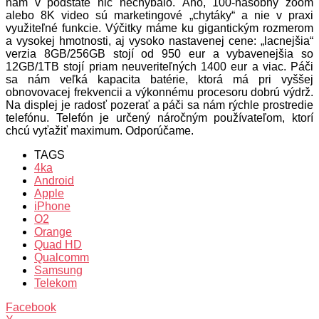
nám v podstate nič nechýbalo. Áno, 100-násobný zoom
alebo 8K video sú marketingové „chytáky“ a nie v praxi
využiteľné funkcie. Výčitky máme ku gigantickým rozmerom
a vysokej hmotnosti, aj vysoko nastavenej cene: „lacnejšia“
verzia 8GB/256GB stojí od 950 eur a vybavenejšia so
12GB/1TB stojí priam neuveriteľných 1400 eur a viac. Páči
sa nám veľká kapacita batérie, ktorá má pri vyššej
obnovovacej frekvencii a výkonnému procesoru dobrú výdrž.
Na displej je radosť pozerať a páči sa nám rýchle prostredie
telefónu. Telefón je určený náročným používateľom, ktorí
chcú vyťažiť maximum. Odporúčame.
TAGS
4ka
Android
Apple
iPhone
O2
Orange
Quad HD
Qualcomm
Samsung
Telekom
Facebook