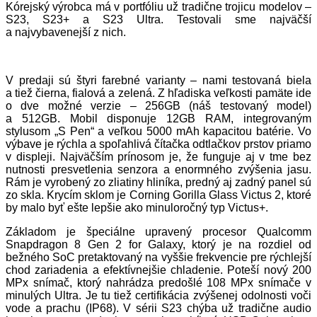
Kórejský výrobca má v portfóliu už tradične trojicu modelov –
S23, S23+ a S23 Ultra. Testovali sme najväčší
a najvybavenejší z nich.
V predaji sú štyri farebné varianty – nami testovaná biela
a tiež čierna, fialová a zelená. Z hľadiska veľkosti pamäte ide
o dve možné verzie – 256GB (náš testovaný model)
a 512GB. Mobil disponuje 12GB RAM, integrovaným
stylusom „S Pen“ a veľkou 5000 mAh kapacitou batérie. Vo
výbave je rýchla a spoľahlivá čítačka odtlačkov prstov priamo
v displeji. Najväčším prínosom je, že funguje aj v tme bez
nutnosti presvetlenia senzora a enormného zvýšenia jasu.
Rám je vyrobený zo zliatiny hliníka, predný aj zadný panel sú
zo skla. Krycím sklom je Corning Gorilla Glass Victus 2, ktoré
by malo byť ešte lepšie ako minuloročný typ Victus+.
Základom je špeciálne upravený procesor Qualcomm
Snapdragon 8 Gen 2 for Galaxy, ktorý je na rozdiel od
bežného SoC pretaktovaný na vyššie frekvencie pre rýchlejší
chod zariadenia a efektívnejšie chladenie. Poteší nový 200
MPx snímač, ktorý nahrádza predošlé 108 MPx snímače v
minulých Ultra. Je tu tiež certifikácia zvýšenej odolnosti voči
vode a prachu (IP68). V sérii S23 chýba už tradične audio