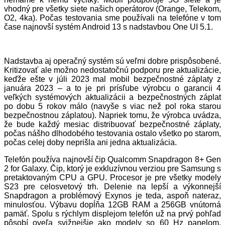
vhodný pre všetky siete našich operátorov (Orange, Telekom,
O2, 4ka). Počas testovania sme používali na telefóne v tom
čase najnovší systém Android 13 s nadstavbou One UI 5.1.
Nadstavba aj operačný systém sú veľmi dobre prispôsobené.
Kritizovať ale možno nedostatočnú podporu pre aktualizácie,
keďže ešte v júli 2023 mal mobil bezpečnostné záplaty z
januára 2023 – a to je pri prísľube výrobcu o garancii 4
veľkých systémových aktualizácii a bezpečnostných záplat
po dobu 5 rokov málo (navyše s viac než pol roka starou
bezpečnostnou záplatou). Napriek tomu, že výrobca uvádza,
že bude každý mesiac distribuovať bezpečnostné záplaty,
počas nášho dlhodobého testovania ostalo všetko po starom,
počas celej doby neprišla ani jedna aktualizácia.
Telefón používa najnovší čip Qualcomm Snapdragon 8+ Gen
2 for Galaxy. Čip, ktorý je exkluzívnou verziou pre Samsung s
pretaktovaným CPU a GPU. Procesor je pre všetky modely
S23 pre celosvetový trh. Delenie na lepší a výkonnejší
Snapdragon a problémový Exynos je teda, aspoň nateraz,
minulosťou. Výbavu dopĺňa 12GB RAM a 256GB vnútorná
pamäť. Spolu s rýchlym displejom telefón už na prvý pohľad
pôsobí oveľa svižnejšie ako modely so 60 Hz panelom.