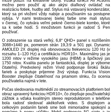
môže použiť na kreatívne úlohy. Vďaka funkcii Air Actions
možno pero použiť aj ako akýsi diaľkový ovládač na
realizáciu fotiek, hudby atď. Stylus má vstavaný kondenzátor,
ktorý sa pri vložení vždy nabije a používaním sa postupne
vybíja. V nami testovanej bielej farbe sme mali stylus
v čiernej, čo vytvára veľmi pekné čierno-biele kombo, ktoré
sa k sebe hodí. S množstvom funkcii je radosť S Pen
používať.
O zobrazenie sa stará veľký, 6,8“ QHD+ panel s rozlíšením
3088×1440 px, pomerom strán 19,3:9 a 501 ppi. Dynamic
AMOLED 2X displej má obnovovaciu frekvenciu 120 Hz (v
rozsahu 1–120 Hz) a certifikáciu HDR10+. Maximálny jas je
1200 nitov v režime vysokého jasu (HBM) a špičkový jas
1750 nitov. Kvalita panelu je fantastická, displej je výborne
čitateľný. Predvolený režim Vivid podporuje širokú škálu
farieb a poskytuje príjemne živý výstup. Funkcia Vision
Booster zlepšuje čitateľnosť na priamom slnku, čo ocenia
používatelia najmä v lete.
Počas sledovania multimédií zo streamovacích platforiem bol
obraz upravený funkciou HDR10+, čo zlepšuje používateľský
zážitok a vďaka kvalitným stereo reproduktorom v telefóne
bola radosť sledovať akékoľvek video. S displejom a
celkovým podaním farieb sme boli mimoriadne spokojní a
nemáme k nemu výčitky. Mobil podporuje 5G siete a je