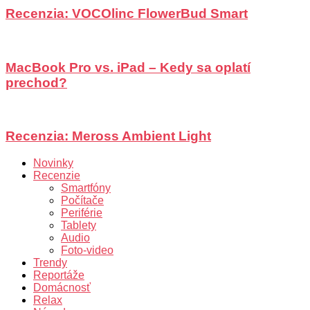
Recenzia: VOCOlinc FlowerBud Smart
MacBook Pro vs. iPad – Kedy sa oplatí
prechod?
Recenzia: Meross Ambient Light
Novinky
Recenzie
Smartfóny
Počítače
Periférie
Tablety
Audio
Foto-video
Trendy
Reportáže
Domácnosť
Relax