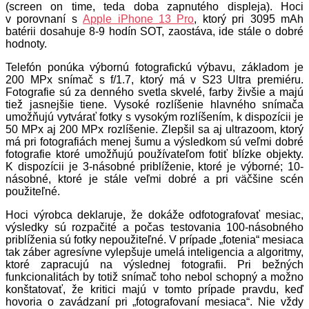
(screen on time, teda doba zapnutého displeja). Hoci
v porovnaní s
Apple iPhone 13 Pro
, ktorý pri 3095 mAh
batérii dosahuje 8-9 hodín SOT, zaostáva, ide stále o dobré
hodnoty.
Telefón ponúka výbornú fotografickú výbavu, základom je
200 MPx snímač s f/1.7, ktorý má v S23 Ultra premiéru.
Fotografie sú za denného svetla skvelé, farby živšie a majú
tiež jasnejšie tiene. Vysoké rozlíšenie hlavného snímača
umožňujú vytvárať fotky s vysokým rozlíšením, k dispozícii je
50 MPx aj 200 MPx rozlíšenie. Zlepšil sa aj ultrazoom, ktorý
má pri fotografiách menej šumu a výsledkom sú veľmi dobré
fotografie ktoré umožňujú používateľom fotiť blízke objekty.
K dispozícii je 3-násobné priblíženie, ktoré je výborné; 10-
násobné, ktoré je stále veľmi dobré a pri väčšine scén
použiteľné.
Hoci výrobca deklaruje, že dokáže odfotografovať mesiac,
výsledky sú rozpačité a počas testovania 100-násobného
priblíženia sú fotky nepoužiteľné. V prípade „fotenia“ mesiaca
tak záber agresívne vylepšuje umelá inteligencia a algoritmy,
ktoré zapracujú na výslednej fotografii. Pri bežných
funkcionalitách by totiž snímač toho nebol schopný a možno
konštatovať, že kritici majú v tomto prípade pravdu, keď
hovoria o zavádzaní pri „fotografovaní mesiaca“. Nie vždy