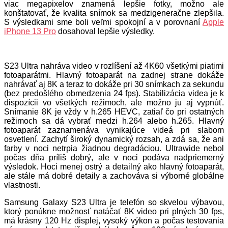
viac megapixelov znamená lepšie fotky, možno ale
konštatovať, že kvalita snímok sa medzigeneračne zlepšila.
S výsledkami sme boli veľmi spokojní a v porovnaní
Apple
iPhone 13 Pro
dosahoval lepšie výsledky.
S23 Ultra nahráva video v rozlíšení až 4K60 všetkými piatimi
fotoaparátmi. Hlavný fotoaparát na zadnej strane dokáže
nahrávať aj 8K a teraz to dokáže pri 30 snímkach za sekundu
(bez predošlého obmedzenia 24 fps). Stabilizácia videa je k
dispozícii vo všetkých režimoch, ale možno ju aj vypnúť.
Snímanie 8K je vždy v h.265 HEVC, zatiaľ čo pri ostatných
režimoch sa dá vybrať medzi h.264 alebo h.265. Hlavný
fotoaparát zaznamenáva vynikajúce videá pri slabom
osvetlení. Zachytí široký dynamický rozsah, a zdá sa, že ani
farby v noci netrpia žiadnou degradáciou. Ultrawide nebol
počas dňa príliš dobrý, ale v noci podáva nadpriemerný
výsledok. Hoci menej ostrý a detailný ako hlavný fotoaparát,
ale stále má dobré detaily a zachováva si výborné globálne
vlastnosti.
Samsung Galaxy S23 Ultra je telefón so skvelou výbavou,
ktorý ponúkne možnosť natáčať 8K video pri plných 30 fps,
má krásny 120 Hz displej, vysoký výkon a počas testovania