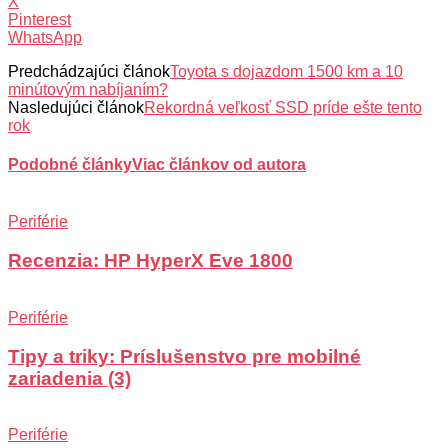
X
Pinterest
WhatsApp
Predchádzajúci článok
Toyota s dojazdom 1500 km a 10
minútovým nabíjaním?
Nasledujúci článok
Rekordná veľkosť SSD príde ešte tento
rok
Podobné články
Viac článkov od autora
Periférie
Recenzia: HP HyperX Eve 1800
Periférie
Tipy a triky: Príslušenstvo pre mobilné
zariadenia (3)
Periférie