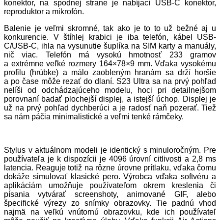
konektor, na spodnej strane je nabíjací USB-C konektor,
reproduktor a mikrofón.
Balenie je veľmi skromné, tak ako je to to už bežné aj u
konkurencie. V štíhlej krabici je iba telefón, kábel USB-
C/USB-C, ihla na vysunutie šuplíka na SIM karty a manuály,
nič viac. Telefón má vysokú hmotnosť 233 gramov
a extrémne veľké rozmery 164×78×9 mm. Vďaka vysokému
profilu (hrúbke) a málo zaobleným hranám sa drží horšie
a po čase môže rezať do dlaní. S23 Ultra sa na prvý pohľad
nelíši od odchádzajúceho modelu, hoci pri detailnejšom
porovnaní badať plochejší displej, a istejší úchop. Displej je
už na prvý pohľad dychberúci a je radosť naň pozerať. Tiež
sa nám páčia minimalistické a veľmi tenké rámčeky.
Stylus v aktuálnom modeli je identický s minuloročným. Pre
používateľa je k dispozícii je 4096 úrovní citlivosti a 2,8 ms
latencia. Reaguje totiž na rôzne úrovne prítlaku, vďaka čomu
dokáže simulovať klasické pero. Výrobca vďaka softvéru a
aplikáciám umožňuje používateľom okrem kreslenia či
písania vytvárať screenshoty, animované GIF, alebo
špecifické výrezy zo snímky obrazovky. Tie padnú vhod
najmä na veľkú vnútornú obrazovku, kde ich používateľ