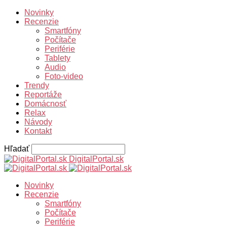
Novinky
Recenzie
Smartfóny
Počítače
Periférie
Tablety
Audio
Foto-video
Trendy
Reportáže
Domácnosť
Relax
Návody
Kontakt
Hľadať
DigitalPortal.sk
Novinky
Recenzie
Smartfóny
Počítače
Periférie