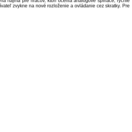
á najmä pre hráčov, ktorí ocenia analógové spínače, rýchle
vateľ zvykne na nové rozloženie a ovládanie cez skratky. Pre