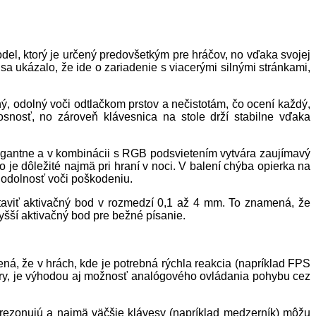
del, ktorý je určený predovšetkým pre hráčov, no vďaka svojej
í sa ukázalo, že ide o zariadenie s viacerými silnými stránkami,
ný, odolný voči odtlačkom prstov a nečistotám, čo ocení každý,
snosť, no zároveň klávesnica na stole drží stabilne vďaka
legantne a v kombinácii s RGB podsvietením vytvára zaujímavý
čo je dôležité najmä pri hraní v noci. V balení chýba opierka na
e odolnosť voči poškodeniu.
taviť aktivačný bod v rozmedzí 0,1 až 4 mm. To znamená, že
vyšší aktivačný bod pre bežné písanie.
á, že v hrách, kde je potrebná rýchla reakcia (napríklad FPS
é hry, je výhodou aj možnosť analógového ovládania pohybu cez
e rezonujú a najmä väčšie klávesy (napríklad medzerník) môžu