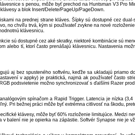
šie klávesnice s penou, môže byť prechod na Huntsman V3 Pro 
e klávesy a blok Insert/Delete/PageUp/PageDown.
iskami na prednej strane kláves. Šípky sú dostupné cez dual-
ivo, no chvíľu trvá, kým si používateľ zvykne na nové rozloženi
ohodnotnú klávesnicu.
kcie sú dostupné cez aké skratky, niektoré kombinácie sú menej
om alebo tí, ktorí často prenášajú klávesnicu. Nastavenia mo
ungujú aj bez spusteného softvéru, keďže sa ukladajú priamo do
astavení v appky) je praktická, najmä ak používateľ často stri
 RGB podsvietenie možno synchronizovať s ďalšími Razer produkt
 analógovým spínačom a Rapid Trigger. Latencia je nízka (3,4
ný. Pri bežnej práci môže byť extrémna citlivosť na škodu, preto
 špecifické klávesy, môže byť 60% rozloženie limitujúce. Medzi n
 balení nie je opierka na zápästie. Softvér Synapse nie je vžd