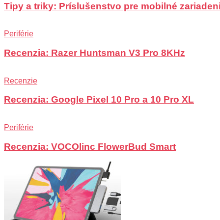
Tipy a triky: Príslušenstvo pre mobilné zariadeni
Periférie
Recenzia: Razer Huntsman V3 Pro 8KHz
Recenzie
Recenzia: Google Pixel 10 Pro a 10 Pro XL
Periférie
Recenzia: VOCOlinc FlowerBud Smart