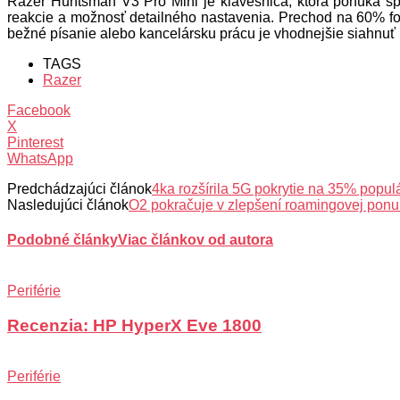
Razer Huntsman V3 Pro Mini je klávesnica, ktorá ponúka šp
reakcie a možnosť detailného nastavenia. Prechod na 60% for
bežné písanie alebo kancelársku prácu je vhodnejšie siahnuť
TAGS
Razer
Facebook
X
Pinterest
WhatsApp
Predchádzajúci článok
4ka rozšírila 5G pokrytie na 35% popu
Nasledujúci článok
O2 pokračuje v zlepšení roamingovej ponu
Podobné články
Viac článkov od autora
Periférie
Recenzia: HP HyperX Eve 1800
Periférie