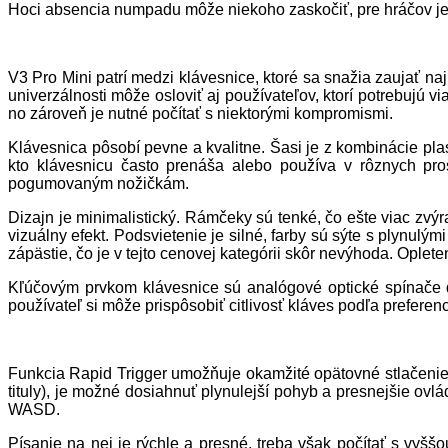
Hoci absencia numpadu môže niekoho zaskočiť, pre hráčov je 
V3 Pro Mini patrí medzi klávesnice, ktoré sa snažia zaujať n
univerzálnosti môže osloviť aj používateľov, ktorí potrebujú vi
no zároveň je nutné počítať s niektorými kompromismi.
Klávesnica pôsobí pevne a kvalitne. Šasi je z kombinácie plas
kto klávesnicu často prenáša alebo používa v rôznych pro
pogumovaným nožičkám.
Dizajn je minimalistický. Rámčeky sú tenké, čo ešte viac zv
vizuálny efekt. Podsvietenie je silné, farby sú sýte s plynulým
zápästie, čo je v tejto cenovej kategórii skôr nevýhoda. Ople
Kľúčovým prvkom klávesnice sú analógové optické spínače d
používateľ si môže prispôsobiť citlivosť kláves podľa preferen
Funkcia Rapid Trigger umožňuje okamžité opätovné stlačenie 
tituly), je možné dosiahnuť plynulejší pohyb a presnejšie ov
WASD.
Písanie na nej je rýchle a presné, treba však počítať s vyš