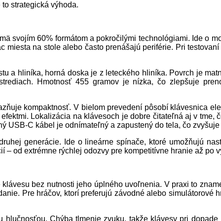
to strategická výhoda.
ajmä svojím 60% formátom a pokročilými technológiami. Ide o mo
ac miesta na stole alebo často prenášajú periférie. Pri testovan
tu a hliníka, horná doska je z leteckého hliníka. Povrch je mat
strediach. Hmotnosť 455 gramov je nízka, čo zlepšuje preno
ýrazňuje kompaktnosť. V bielom prevedení pôsobí klávesnica e
i efektmi. Lokalizácia na klávesoch je dobre čitateľná aj v tme, 
tený USB-C kábel je odnímateľný a zapustený do tela, čo zvyšuj
ruhej generácie. Ide o lineárne spínače, ktoré umožňujú nas
cií – od extrémne rýchlej odozvy pre kompetitívne hranie až po 
klávesu bez nutnosti jeho úplného uvoľnenia. V praxi to znamen
ládanie. Pre hráčov, ktorí preferujú závodné alebo simulátorov
šou hlučnosťou. Chýba tlmenie zvuku, takže klávesy pri dopad