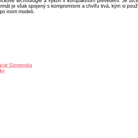
ičkové technológie a výkon v kompaktnom prevedení. Je určen
mát je však spojený s kompromismi a chvíľu trvá, kým si použí
 po inom modeli.
lácie Slovenska
ky