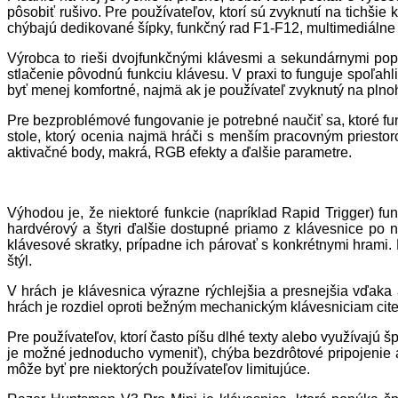
pôsobiť rušivo. Pre používateľov, ktorí sú zvyknutí na tich
chýbajú dedikované šípky, funkčný rad F1-F12, multimediáln
Výrobca to rieši dvojfunkčnými klávesmi a sekundárnymi pop
stlačenie pôvodnú funkciu klávesu. V praxi to funguje spoľahl
byť menej komfortné, najmä ak je používateľ zvyknutý na pln
Pre bezproblémové fungovanie je potrebné naučiť sa, ktoré fun
stole, ktorý ocenia najmä hráči s menším pracovným priestor
aktivačné body, makrá, RGB efekty a ďalšie parametre.
Výhodou je, že niektoré funkcie (napríklad Rapid Trigger) f
hardvérový a štyri ďalšie dostupné priamo z klávesnice po n
klávesové skratky, prípadne ich párovať s konkrétnymi hrami.
štýl.
V hrách je klávesnica výrazne rýchlejšia a presnejšia vďaka
hrách je rozdiel oproti bežným mechanickým klávesniciam citeľ
Pre používateľov, ktorí často píšu dlhé texty alebo využívajú
je možné jednoducho vymeniť), chýba bezdrôtové pripojenie a v
môže byť pre niektorých používateľov limitujúce.