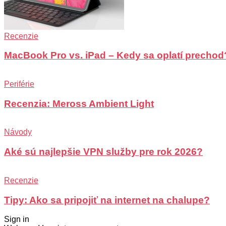
Recenzie
MacBook Pro vs. iPad – Kedy sa oplatí prechod
Periférie
Recenzia: Meross Ambient Light
Návody
Aké sú najlepšie VPN služby pre rok 2026?
Recenzie
Tipy: Ako sa pripojiť na internet na chalupe?
Sign in