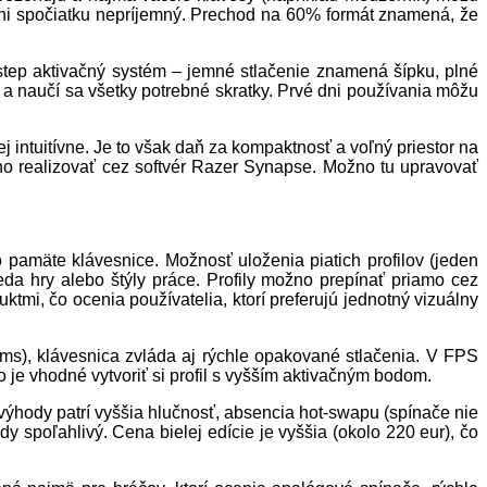
Mini spočiatku nepríjemný. Prechod na 60% formát znamená, že
step aktivačný systém – jemné stlačenie znamená šípku, plné
e a naučí sa všetky potrebné skratky. Prvé dni používania môžu
 intuitívne. Je to však daň za kompaktnosť a voľný priestor na
žno realizovať cez softvér Razer Synapse. Možno tu upravovať
 pamäte klávesnice. Možnosť uloženia piatich profilov (jeden
eda hry alebo štýly práce. Profily možno prepínať priamo cez
mi, čo ocenia používatelia, ktorí preferujú jednotný vizuálny
 ms), klávesnica zvláda aj rýchle opakované stlačenia. V FPS
 je vhodné vytvoriť si profil s vyšším aktivačným bodom.
evýhody patrí vyššia hlučnosť, absencia hot-swapu (spínače nie
y spoľahlivý. Cena bielej edície je vyššia (okolo 220 eur), čo