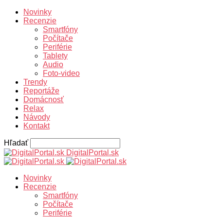
Novinky
Recenzie
Smartfóny
Počítače
Periférie
Tablety
Audio
Foto-video
Trendy
Reportáže
Domácnosť
Relax
Návody
Kontakt
Hľadať
DigitalPortal.sk
Novinky
Recenzie
Smartfóny
Počítače
Periférie