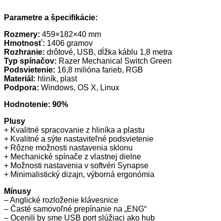
Parametre a špecifikácie:
Rozmery:
459×182×40 mm
Hmotnosť:
1406 gramov
Rozhranie:
drôtové, USB, dĺžka káblu 1,8 metra
Typ spínačov:
Razer Mechanical Switch Green
Podsvietenie:
16,8 milióna farieb, RGB
Materiál:
hliník, plast
Podpora:
Windows, OS X, Linux
Hodnotenie: 90%
Plusy
+ Kvalitné spracovanie z hliníka a plastu
+ Kvalitné a sýte nastaviteľné podsvietenie
+ Rôzne možnosti nastavenia sklonu
+ Mechanické spínače z vlastnej dielne
+ Možnosti nastavenia v softvéri Synapse
+ Minimalistický dizajn, výborná ergonómia
Mínusy
– Anglické rozloženie klávesnice
– Časté samovoľné prepínanie na „ENG“
– Ocenili by sme USB port slúžiaci ako hub