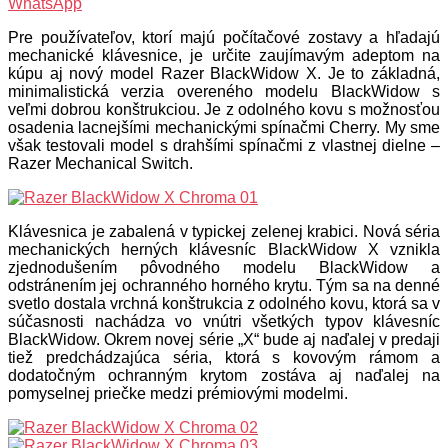
WhatsApp
Pre používateľov, ktorí majú počítačové zostavy a hľadajú
mechanické klávesnice, je určite zaujímavým adeptom na
kúpu aj nový model Razer BlackWidow X. Je to základná,
minimalistická verzia overeného modelu BlackWidow s
veľmi dobrou konštrukciou. Je z odolného kovu s možnosťou
osadenia lacnejšími mechanickými spínačmi Cherry. My sme
však testovali model s drahšími spínačmi z vlastnej dielne –
Razer Mechanical Switch.
Klávesnica je zabalená v typickej zelenej krabici. Nová séria
mechanických herných klávesníc BlackWidow X vznikla
zjednodušením pôvodného modelu BlackWidow a
odstránením jej ochranného horného krytu. Tým sa na denné
svetlo dostala vrchná konštrukcia z odolného kovu, ktorá sa v
súčasnosti nachádza vo vnútri všetkých typov klávesníc
BlackWidow. Okrem novej série „X“ bude aj naďalej v predaji
tiež predchádzajúca séria, ktorá s kovovým rámom a
dodatočným ochranným krytom zostáva aj naďalej na
pomyselnej priečke medzi prémiovými modelmi.