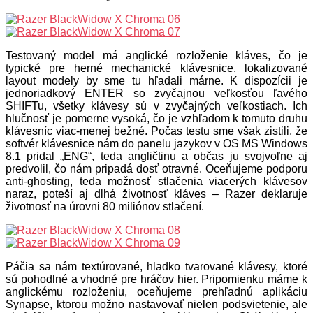
Testovaný model má anglické rozloženie kláves, čo je
typické pre herné mechanické klávesnice, lokalizované
layout modely by sme tu hľadali márne. K dispozícii je
jednoriadkový ENTER so zvyčajnou veľkosťou ľavého
SHIFTu, všetky klávesy sú v zvyčajných veľkostiach. Ich
hlučnosť je pomerne vysoká, čo je vzhľadom k tomuto druhu
klávesníc viac-menej bežné. Počas testu sme však zistili, že
softvér klávesnice nám do panelu jazykov v OS MS Windows
8.1 pridal „ENG“, teda angličtinu a občas ju svojvoľne aj
predvolil, čo nám pripadá dosť otravné. Oceňujeme podporu
anti-ghosting, teda možnosť stlačenia viacerých klávesov
naraz, poteší aj dlhá životnosť kláves – Razer deklaruje
životnosť na úrovni 80 miliónov stlačení.
Páčia sa nám textúrované, hladko tvarované klávesy, ktoré
sú pohodlné a vhodné pre hráčov hier. Pripomienku máme k
anglickému rozloženiu, oceňujeme prehľadnú aplikáciu
Synapse, ktorou možno nastavovať nielen podsvietenie, ale