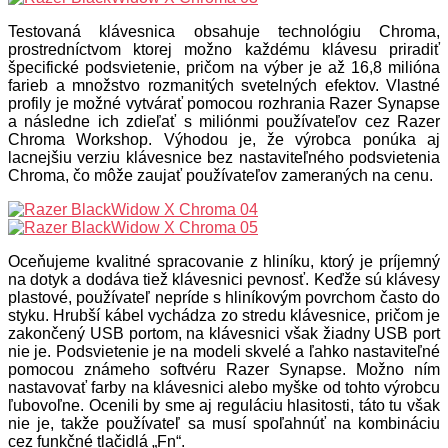
Testovaná klávesnica obsahuje technológiu Chroma,
prostredníctvom ktorej možno každému klávesu priradiť
špecifické podsvietenie, pričom na výber je až 16,8 milióna
farieb a množstvo rozmanitých svetelných efektov. Vlastné
profily je možné vytvárať pomocou rozhrania Razer Synapse
a následne ich zdieľať s miliónmi používateľov cez Razer
Chroma Workshop. Výhodou je, že výrobca ponúka aj
lacnejšiu verziu klávesnice bez nastaviteľného podsvietenia
Chroma, čo môže zaujať používateľov zameraných na cenu.
Oceňujeme kvalitné spracovanie z hliníku, ktorý je príjemný
na dotyk a dodáva tiež klávesnici pevnosť. Keďže sú klávesy
plastové, používateľ nepríde s hliníkovým povrchom často do
styku. Hrubší kábel vychádza zo stredu klávesnice, pričom je
zakončený USB portom, na klávesnici však žiadny USB port
nie je. Podsvietenie je na modeli skvelé a ľahko nastaviteľné
pomocou známeho softvéru Razer Synapse. Možno ním
nastavovať farby na klávesnici alebo myške od tohto výrobcu
ľubovoľne. Ocenili by sme aj reguláciu hlasitosti, táto tu však
nie je, takže používateľ sa musí spoľahnúť na kombináciu
cez funkčné tlačidlá „Fn“.