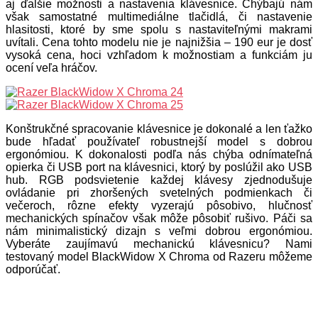
aj ďalšie možnosti a nastavenia klávesnice. Chýbajú nám
však samostatné multimediálne tlačidlá, či nastavenie
hlasitosti, ktoré by sme spolu s nastaviteľnými makrami
uvítali. Cena tohto modelu nie je najnižšia – 190 eur je dosť
vysoká cena, hoci vzhľadom k možnostiam a funkciám ju
ocení veľa hráčov.
Konštrukčné spracovanie klávesnice je dokonalé a len ťažko
bude hľadať používateľ robustnejší model s dobrou
ergonómiou. K dokonalosti podľa nás chýba odnímateľná
opierka či USB port na klávesnici, ktorý by poslúžil ako USB
hub. RGB podsvietenie každej klávesy zjednodušuje
ovládanie pri zhoršených svetelných podmienkach či
večeroch, rôzne efekty vyzerajú pôsobivo, hlučnosť
mechanických spínačov však môže pôsobiť rušivo. Páči sa
nám minimalistický dizajn s veľmi dobrou ergonómiou.
Vyberáte zaujímavú mechanickú klávesnicu? Nami
testovaný model BlackWidow X Chroma od Razeru môžeme
odporúčať.