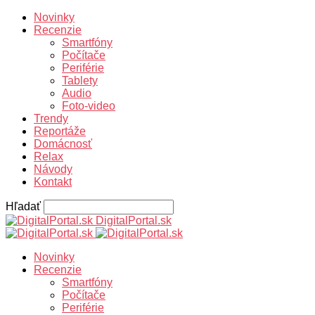
Novinky
Recenzie
Smartfóny
Počítače
Periférie
Tablety
Audio
Foto-video
Trendy
Reportáže
Domácnosť
Relax
Návody
Kontakt
Hľadať
DigitalPortal.sk
Novinky
Recenzie
Smartfóny
Počítače
Periférie