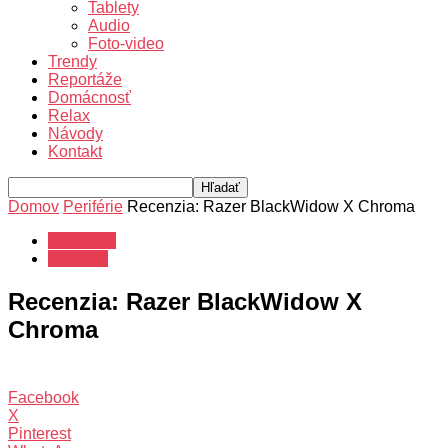
Tablety
Audio
Foto-video
Trendy
Reportáže
Domácnosť
Relax
Návody
Kontakt
Domov
Periférie
Recenzia: Razer BlackWidow X Chroma
Recenzie
Periférie
Recenzia: Razer BlackWidow X
Chroma
Facebook
X
Pinterest