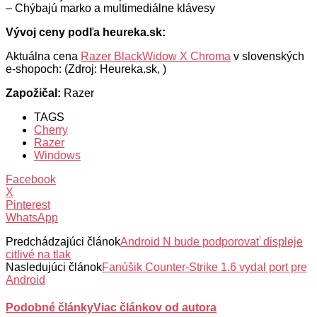
– Chýbajú marko a multimediálne klávesy
Vývoj ceny podľa heureka.sk:
Aktuálna cena
Razer BlackWidow X Chroma
v slovenských
e-shopoch: (Zdroj: Heureka.sk, )
Zapožičal:
Razer
TAGS
Cherry
Razer
Windows
Facebook
X
Pinterest
WhatsApp
Predchádzajúci článok
Android N bude podporovať displeje
citlivé na tlak
Nasledujúci článok
Fanúšik Counter-Strike 1.6 vydal port pre
Android
Podobné články
Viac článkov od autora