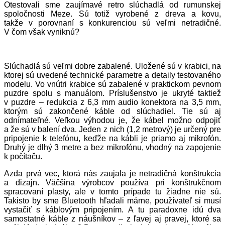
Otestovali sme zaujímavé retro slúchadlá od rumunskej
spoločnosti Meze. Sú totiž vyrobené z dreva a kovu,
takže v porovnaní s konkurenciou sú veľmi netradičné.
V čom však vyniknú?
Slúchadlá sú veľmi dobre zabalené. Uložené sú v krabici, na
ktorej sú uvedené technické parametre a detaily testovaného
modelu. Vo vnútri krabice sú zabalené v praktickom pevnom
puzdre spolu s manuálom. Príslušenstvo je ukryté taktiež
v puzdre – redukcia z 6,3 mm audio konektora na 3,5 mm,
ktorým sú zakončené káble od slúchadiel. Tie sú aj
odnímateľné. Veľkou výhodou je, že kábel možno odpojiť
a že sú v balení dva. Jeden z nich (1,2 metrový) je určený pre
pripojenie k telefónu, keďže na kábli je priamo aj mikrofón.
Druhý je dlhý 3 metre a bez mikrofónu, vhodný na zapojenie
k počítaču.
Azda prvá vec, ktorá nás zaujala je netradičná konštrukcia
a dizajn. Väčšina výrobcov používa pri konštrukčnom
spracovaní plasty, ale v tomto prípade tu žiadne nie sú.
Takisto by sme Bluetooth hľadali márne, používateľ si musí
vystačiť s káblovým pripojením. A tu paradoxne idú dva
samostatné káble z náušníkov – z ľavej aj pravej, ktoré sa