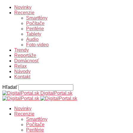
Novinky
Recenzie
Smartfóny
Počítače
Periférie
Tablety
Audio
Foto-video
Trendy
Reportáže
Domácnosť
Relax
Návody
Kontakt
Hľadať
DigitalPortal.sk
Novinky
Recenzie
Smartfóny
Počítače
Periférie