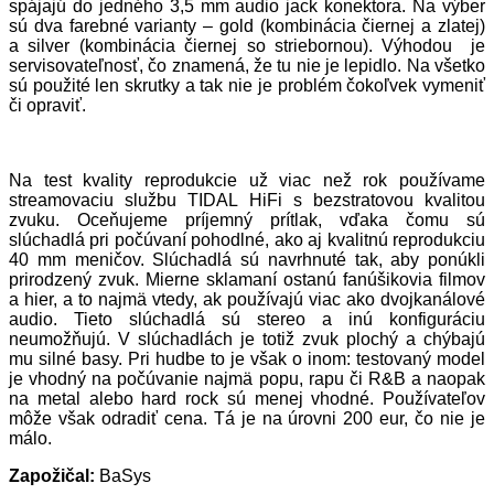
spájajú do jedného 3,5 mm audio jack konektora. Na výber
sú dva farebné varianty – gold (kombinácia čiernej a zlatej)
a silver (kombinácia čiernej so striebornou). Výhodou je
servisovateľnosť, čo znamená, že tu nie je lepidlo. Na všetko
sú použité len skrutky a tak nie je problém čokoľvek vymeniť
či opraviť.
Na test kvality reprodukcie už viac než rok používame
streamovaciu službu TIDAL HiFi s bezstratovou kvalitou
zvuku. Oceňujeme príjemný prítlak, vďaka čomu sú
slúchadlá pri počúvaní pohodlné, ako aj kvalitnú reprodukciu
40 mm meničov. Slúchadlá sú navrhnuté tak, aby ponúkli
prirodzený zvuk. Mierne sklamaní ostanú fanúšikovia filmov
a hier, a to najmä vtedy, ak používajú viac ako dvojkanálové
audio. Tieto slúchadlá sú stereo a inú konfiguráciu
neumožňujú. V slúchadlách je totiž zvuk plochý a chýbajú
mu silné basy. Pri hudbe to je však o inom: testovaný model
je vhodný na počúvanie najmä popu, rapu či R&B a naopak
na metal alebo hard rock sú menej vhodné. Používateľov
môže však odradiť cena. Tá je na úrovni 200 eur, čo nie je
málo.
Zapožičal:
BaSys