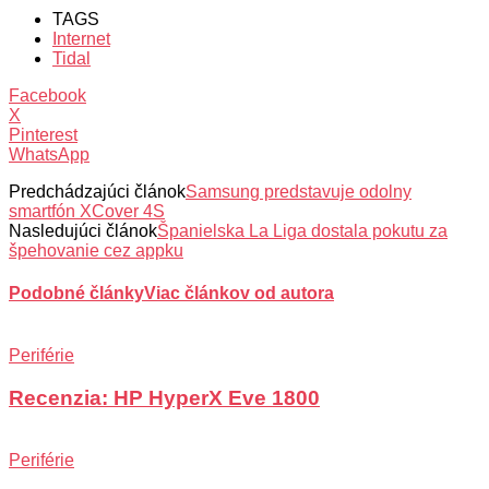
TAGS
Internet
Tidal
Facebook
X
Pinterest
WhatsApp
Predchádzajúci článok
Samsung predstavuje odolny
smartfón XCover 4S
Nasledujúci článok
Španielska La Liga dostala pokutu za
špehovanie cez appku
Podobné články
Viac článkov od autora
Periférie
Recenzia: HP HyperX Eve 1800
Periférie