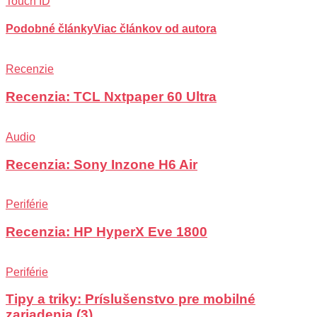
Touch ID
Podobné články
Viac článkov od autora
Recenzie
Recenzia: TCL Nxtpaper 60 Ultra
Audio
Recenzia: Sony Inzone H6 Air
Periférie
Recenzia: HP HyperX Eve 1800
Periférie
Tipy a triky: Príslušenstvo pre mobilné
zariadenia (3)