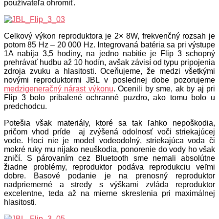
používateľa ohromiť.
Celkový výkon reproduktora je 2× 8W, frekvenčný rozsah je
potom 85 Hz – 20 000 Hz. Integrovaná batéria sa pri výstupe
1A nabíja 3,5 hodiny, na jedno nabitie je Flip 3 schopný
prehrávať hudbu až 10 hodín, avšak závisí od typu pripojenia
zdroja zvuku a hlasitosti. Oceňujeme, že medzi všetkými
novými reproduktormi JBL v poslednej dobe pozorujeme
medzigeneračný nárast výkonu
. Ocenili by sme, ak by aj pri
Flip 3 bolo pribalené ochranné puzdro, ako tomu bolo u
predchodcu.
Potešia však materiály, ktoré sa tak ľahko nepoškodia,
pričom vhod príde aj zvýšená odolnosť voči striekajúcej
vode. Hoci nie je model vodeodolný, striekajúca voda či
mokré ruky mu nijako neuškodia, ponorenie do vody ho však
zničí. S párovaním cez Bluetooth sme nemali absolútne
žiadne problémy, reproduktor podáva reprodukciu veľmi
dobre. Basové podanie je na prenosný reproduktor
nadpriemerné a stredy s výškami zvláda reproduktor
excelentne, teda až na mierne skreslenia pri maximálnej
hlasitosti.