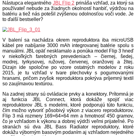
Nástupca elegantného
JBL Flip 2
prináša vzhľad, za ktorý sa
používateľ nebude za žiadnych okolností hanbiť, výdržou na
batériu a tiež nás potešil zvýšenou odolnosťou voči vode. Je
to ďalší bestseller?
V balení sa nachádza okrem reproduktora iba microUSB
kábel pre nabíjanie 3000 mAh integrovanej batérie spolu s
manuálmi. JBL opäť nesklamalo a ponúka model Flip 3 hneď
v niekoľkých farebných prevedeniach – čiernej, šedej,
modrej, tyrkysovej, ružovej, červenej, oranžovej a žltej.
Dizajn ide spoločne po vzore ostatných modelov z roku
2015, je tu vzhľad v tvare plechovky s pogumovanými
hranami, pričom zvyšok reproduktora pokrýva príjemný textil
so zaujímavou textúrou.
Na zadnej strany sú ovládacie prvky a konektory. Prítomná je
aj funkcia JBL Connect, ktorá dokáže spojiť viac
reproduktorov JBL s modelmi, ktoré podporujú túto funkciu,
čím možno vytvoriť pôsobivý výkon z viacero reproduktorov.
Flip 3 má rozmery 169×64×64 mm a hmotnosť 450 gramov,
čo je vzhľadom k výkonu a dobrej výdrži veľmi prijateľné. Po
stranách sú dva JBL Bass Radiator reproduktory, ktoré
dokážu výborným basovým podaním aj vzhľadom nejedného