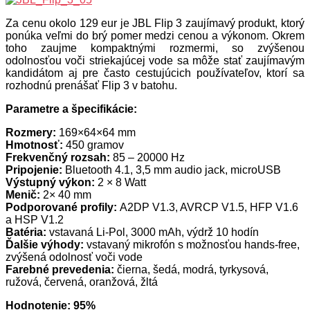
Za cenu okolo 129 eur je JBL Flip 3 zaujímavý produkt, ktorý
ponúka veľmi do brý pomer medzi cenou a výkonom. Okrem
toho zaujme kompaktnými rozmermi, so zvýšenou
odolnosťou voči striekajúcej vode sa môže stať zaujímavým
kandidátom aj pre často cestujúcich používateľov, ktorí sa
rozhodnú prenášať Flip 3 v batohu.
Parametre a špecifikácie:
Rozmery:
169×64×64 mm
Hmotnosť:
450 gramov
Frekvenčný rozsah:
85 – 20000 Hz
Pripojenie:
Bluetooth 4.1, 3,5 mm audio jack, microUSB
Výstupný výkon:
2 × 8 Watt
Menič:
2× 40 mm
Podporované profily:
A2DP V1.3, AVRCP V1.5, HFP V1.6
a HSP V1.2
Batéria:
vstavaná Li-Pol, 3000 mAh, výdrž 10 hodín
Ďalšie výhody:
vstavaný mikrofón s možnosťou hands-free,
zvýšená odolnosť voči vode
Farebné prevedenia:
čierna, šedá, modrá, tyrkysová,
ružová, červená, oranžová, žltá
Hodnotenie: 95%