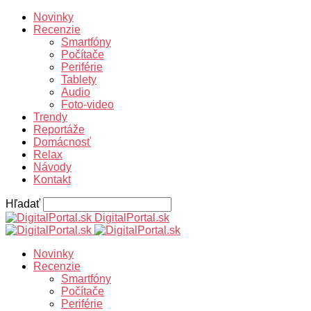
Novinky
Recenzie
Smartfóny
Počítače
Periférie
Tablety
Audio
Foto-video
Trendy
Reportáže
Domácnosť
Relax
Návody
Kontakt
Hľadať
DigitalPortal.sk
Novinky
Recenzie
Smartfóny
Počítače
Periférie