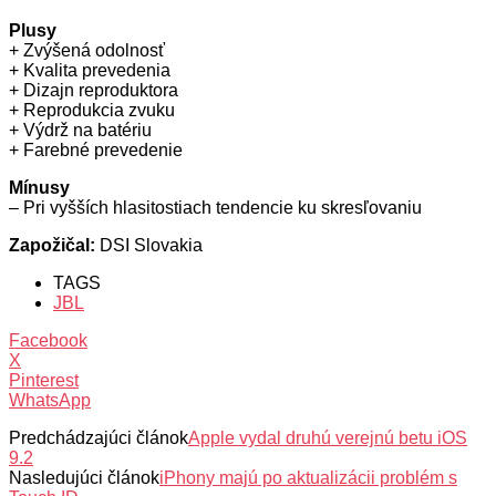
Plusy
+ Zvýšená odolnosť
+ Kvalita prevedenia
+ Dizajn reproduktora
+ Reprodukcia zvuku
+ Výdrž na batériu
+ Farebné prevedenie
Mínusy
– Pri vyšších hlasitostiach tendencie ku skresľovaniu
Zapožičal:
DSI Slovakia
TAGS
JBL
Facebook
X
Pinterest
WhatsApp
Predchádzajúci článok
Apple vydal druhú verejnú betu iOS
9.2
Nasledujúci článok
iPhony majú po aktualizácii problém s