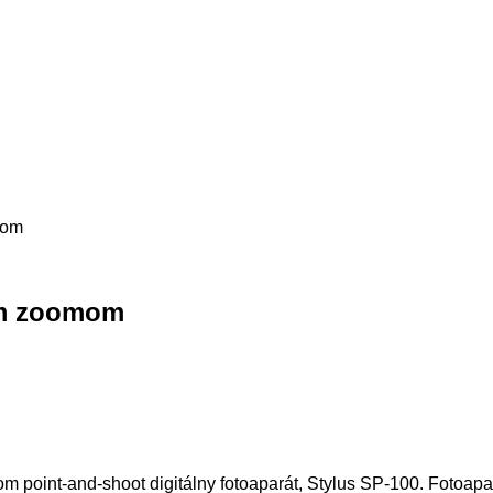
mom
ým zoomom
om point-and-shoot digitálny fotoaparát, Stylus SP-100.
Fotoapar