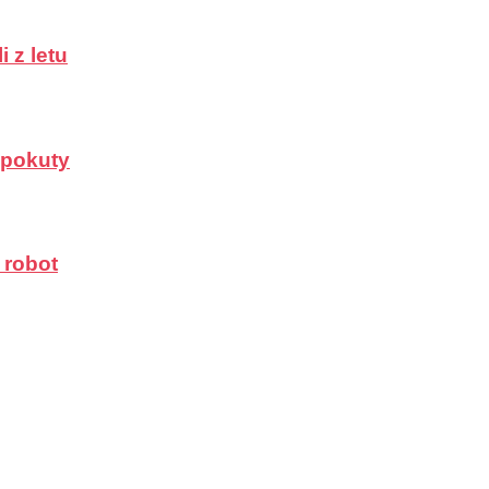
 z letu
a pokuty
 robot