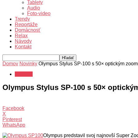
Tablety
Audio
Foto-video
Trendy
Reportáže
Domácnosť
Relax
Návody
Kontakt
Domov
Novinky
Olympus Stylus SP-100 s 50× optickým zoo
Novinky
Olympus Stylus SP-100 s 50× optick
Facebook
X
Pinterest
WhatsApp
Olympus predstavil svoj ​​najnovší Super Zo