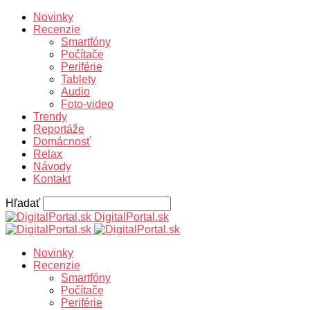
Novinky
Recenzie
Smartfóny
Počítače
Periférie
Tablety
Audio
Foto-video
Trendy
Reportáže
Domácnosť
Relax
Návody
Kontakt
Hľadať
DigitalPortal.sk
Novinky
Recenzie
Smartfóny
Počítače
Periférie