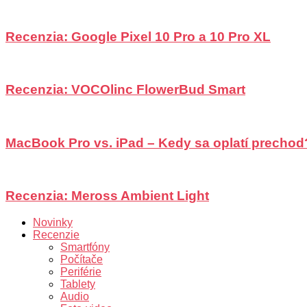
Recenzia: Google Pixel 10 Pro a 10 Pro XL
Recenzia: VOCOlinc FlowerBud Smart
MacBook Pro vs. iPad – Kedy sa oplatí prechod
Recenzia: Meross Ambient Light
Novinky
Recenzie
Smartfóny
Počítače
Periférie
Tablety
Audio