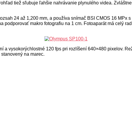
ohľad tiež sľubuje ľahšie nahrávanie plynulého videa. Zvlášt
á rozsah 24 až 1,200 mm, a používa snímač BSI CMOS 16 MPx s 
ha podporovať makro fotografiu na 1 cm.
Fotoaparát má celý rad
ní a vysokorýchlostné 120 fps pri rozlíšení 640×480 pixelov. R
e stanovený na marec.