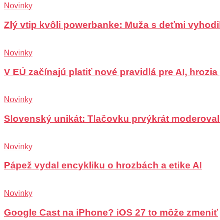
Novinky
Zlý vtip kvôli powerbanke: Muža s deťmi vyhodili
Novinky
V EÚ začínajú platiť nové pravidlá pre AI, hrozi
Novinky
Slovenský unikát: Tlačovku prvýkrát moderoval
Novinky
Pápež vydal encykliku o hrozbách a etike AI
Novinky
Google Cast na iPhone? iOS 27 to môže zmeniť