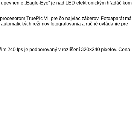
ne upevnenie „Eagle-Eye“ je nad LED elektronickým hľadáčikom
procesorom TruePic VII pre čo najviac záberov.
Fotoaparát má
 automatických režimov fotografovania a ručné ovládanie pre
ežim 240 fps je podporovaný v rozlíšení 320×240 pixelov. Cena