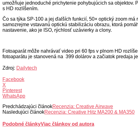
umožňuje jednoduché prichytenie pohybujúcich sa objektov. P
s HD rozlíšením.
Čo sa týka SP-100 a jej ďalších funkcií, 50× optický zoom m
samozrejme vstavanú optickú stabilizáciu obrazu, ktorá pomá
nastavenie, ako je ISO, rýchlosť uzávierky a clony.
Fotoaparát môže nahrávať video pri 60 fps v plnom HD rozlíše
fotoaparátu je stanovená na 399 dolárov a začiatok predaja j
Zdroj:
Dailytech
Facebook
X
Pinterest
WhatsApp
Predchádzajúci článok
Recenzia: Creative Airwave
Nasledujúci článok
Recenzia: Creative Hitz MA200 & MA350
Podobné články
Viac článkov od autora