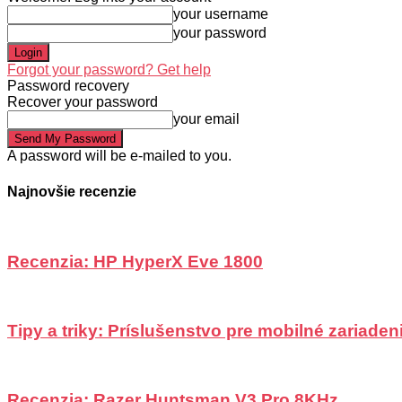
your username
your password
Forgot your password? Get help
Password recovery
Recover your password
your email
A password will be e-mailed to you.
Najnovšie recenzie
Recenzia: HP HyperX Eve 1800
Tipy a triky: Príslušenstvo pre mobilné zariadeni
Recenzia: Razer Huntsman V3 Pro 8KHz