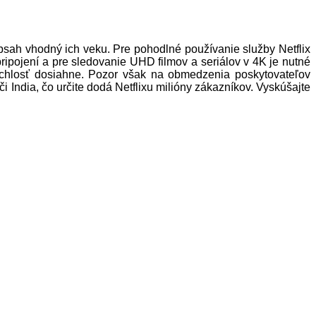
obsah vhodný ich veku. Pre pohodlné používanie služby Netflix
 pripojení a pre sledovanie UHD filmov a seriálov v 4K je nutné
 rýchlosť dosiahne. Pozor však na obmedzenia poskytovateľov
i India, čo určite dodá Netflixu milióny zákazníkov. Vyskúšajte