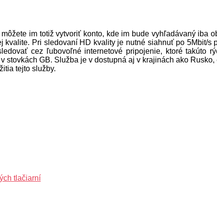
 môžete im totiž vytvoriť konto, kde im bude vyhľadávaný iba 
j kvalite. Pri sledovaní HD kvality je nutné siahnuť po 5Mbit/s
 sledovať cez ľubovoľné internetové pripojenie, ktoré takúto
o v stovkách GB. Služba je v dostupná aj v krajinách ako Rusko, č
tia tejto služby.
ch tlačiarní