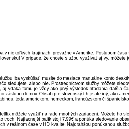
 iba v niekoľkých krajinách, prevažne v Amerike. Postupom času 
ovensku! V prípade, že chcete službu využívať aj vy, môžete ju 
lužbu iba vyskúšať, musíte do mesiaca manuálne konto deaktivo
ečo sledujete, alebo nie. Prostredníctvom služby môžete sledo
 vďaka tomu je vždy ako prvý výsledok hľadania ďalšia časť s
 zástupcu filmov. Obsah pre slovenský trh je ale iný, ako amer
 dabingu, teda americkom, nemeckom, francúzskom či španielsk
 Netflix môžete využiť na rade mnohých zariadení. Môžete ho sle
o troch. Najlacnejší balík stojí 7,99€ a ponúka sledovanie obs
ách v reálnom čase v HD kvalite. Najdrahšou ponúkanou služ