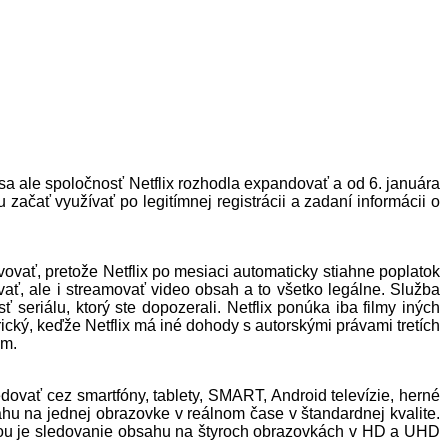
sa ale spoločnosť Netflix rozhodla expandovať a od 6. januára
začať využívať po legitímnej registrácii a zadaní informácii o
vať, pretože Netflix po mesiaci automaticky stiahne poplatok
vať, ale i streamovať video obsah a to všetko legálne. Služba
eriálu, ktorý ste dopozerali. Netflix ponúka iba filmy iných
ický, keďže Netflix má iné dohody s autorskými právami tretích
om.
dovať cez smartfóny, tablety, SMART, Android televízie, herné
ahu na jednej obrazovke v reálnom čase v štandardnej kvalite.
bou je sledovanie obsahu na štyroch obrazovkách v HD a UHD