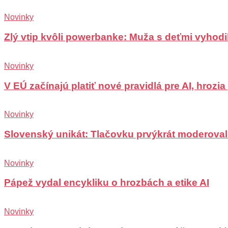
Novinky
Zlý vtip kvôli powerbanke: Muža s deťmi vyhodili
Novinky
V EÚ začínajú platiť nové pravidlá pre AI, hrozi
Novinky
Slovenský unikát: Tlačovku prvýkrát moderoval
Novinky
Pápež vydal encykliku o hrozbách a etike AI
Novinky