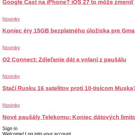
Google Cast na iPhone? iOS 27 to môže zmeniť
Novinky
Koniec éry 15GB bezplatného úložiska pre Gma
Novinky
O2 Connect: Zdieľanie dát a volaní z paušálu
Novinky
Stačí Rusku 16 satelitov proti 10-tisícom Muska
Novinky
Nové paušály Telekomu: Koniec dátových limit
Sign in
Welcome! Log into your account