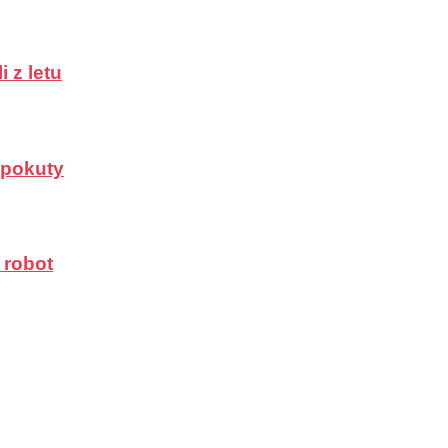
 z letu
a pokuty
 robot