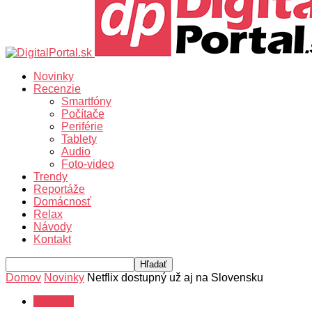
Novinky
Recenzie
Smartfóny
Počítače
Periférie
Tablety
Audio
Foto-video
Trendy
Reportáže
Domácnosť
Relax
Návody
Kontakt
Domov
Novinky
Netflix dostupný už aj na Slovensku
Novinky