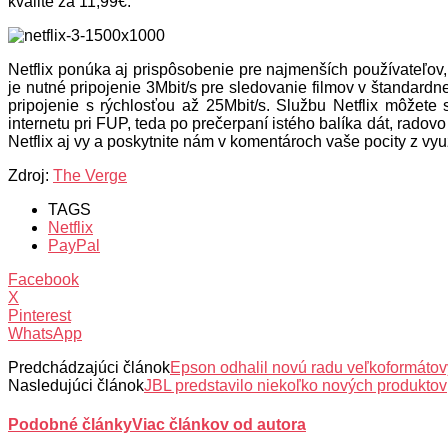
kvalite za 11,99€.
Netflix ponúka aj prispôsobenie pre najmenších používateľov,
je nutné pripojenie 3Mbit/s pre sledovanie filmov v štandardne
pripojenie s rýchlosťou až 25Mbit/s. Službu Netflix môžete
internetu pri FUP, teda po prečerpaní istého balíka dát, radov
Netflix aj vy a poskytnite nám v komentároch vaše pocity z využi
Zdroj:
The Verge
TAGS
Netflix
PayPal
Facebook
X
Pinterest
WhatsApp
Predchádzajúci článok
Epson odhalil novú radu veľkoformátový
Nasledujúci článok
JBL predstavilo niekoľko nových produktov
Podobné články
Viac článkov od autora