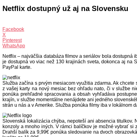
Netflix dostupný už aj na Slovensku
Facebook
X
Pinterest
WhatsApp
Netflix – najväčšia databáza filmov a seriálov bola dostupná
je dostupná vo viac než 130 krajinách sveta, dokonca aj na Sl
PayPal karte.
Služba začína s prvým mesiacom využitia zdarma. Ak chcete s
z vašej karty na nový mesiac bez ohľadu nato, či v službe ni
ponúka prehľadné spracovania a obsah vyhľadáva postupne, aj
krajín, v službe momentálne nenájdete ani jedného slovenského
strán u nás a v Amerike. Služba ponúka filmy iba v lokálnom
Slovenská lokalizácia chýba, nepoteší ani absencia titulkov.
konzoly a mnoho iných. V rámci balíčkov je možné vybrať si z
Drahší balík za 9,99€ ponúka sledovanie na dvoch obrazovk