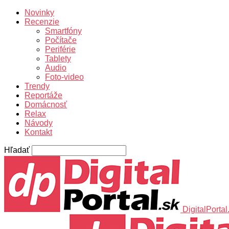
Novinky
Recenzie
Smartfóny
Počítače
Periférie
Tablety
Audio
Foto-video
Trendy
Reportáže
Domácnosť
Relax
Návody
Kontakt
Hľadať
DigitalPortal