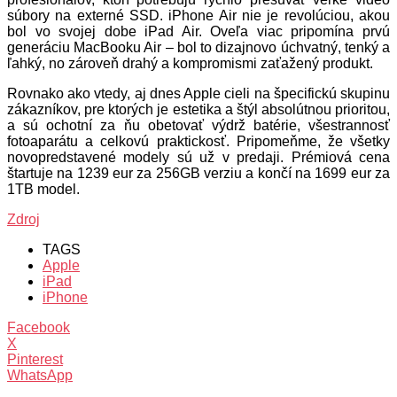
súbory na externé SSD. iPhone Air nie je revolúciou, akou
bol vo svojej dobe iPad Air. Oveľa viac pripomína prvú
generáciu MacBooku Air – bol to dizajnovo úchvatný, tenký a
ľahký, no zároveň drahý a kompromismi zaťažený produkt.
Rovnako ako vtedy, aj dnes Apple cieli na špecifickú skupinu
zákazníkov, pre ktorých je estetika a štýl absolútnou prioritou,
a sú ochotní za ňu obetovať výdrž batérie, všestrannosť
fotoaparátu a celkovú praktickosť. Pripomeňme, že všetky
novopredstavené modely sú už v predaji. Prémiová cena
štartuje na 1239 eur za 256GB verziu a končí na 1699 eur za
1TB model.
Zdroj
TAGS
Apple
iPad
iPhone
Facebook
X
Pinterest
WhatsApp