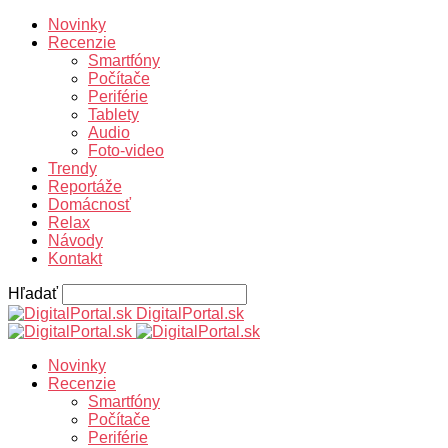
Novinky
Recenzie
Smartfóny
Počítače
Periférie
Tablety
Audio
Foto-video
Trendy
Reportáže
Domácnosť
Relax
Návody
Kontakt
Hľadať
DigitalPortal.sk
Novinky
Recenzie
Smartfóny
Počítače
Periférie