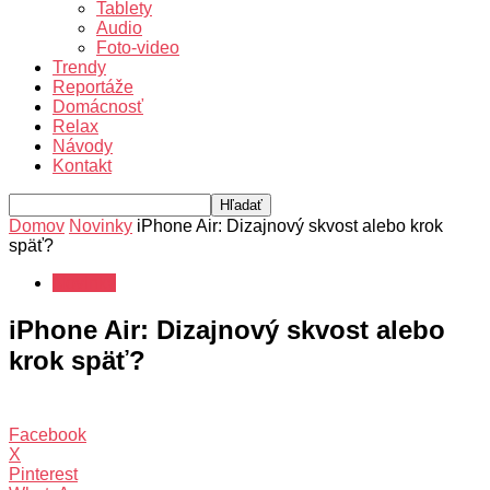
Tablety
Audio
Foto-video
Trendy
Reportáže
Domácnosť
Relax
Návody
Kontakt
Domov
Novinky
iPhone Air: Dizajnový skvost alebo krok
späť?
Novinky
iPhone Air: Dizajnový skvost alebo
krok späť?
Facebook
X
Pinterest