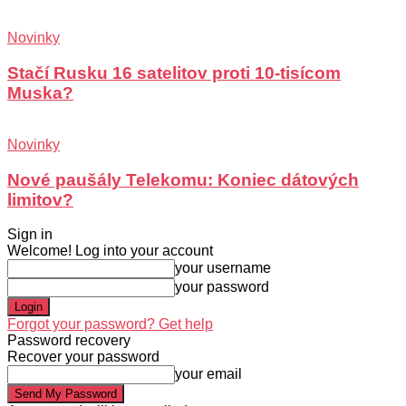
Novinky
Stačí Rusku 16 satelitov proti 10-tisícom
Muska?
Novinky
Nové paušály Telekomu: Koniec dátových
limitov?
Sign in
Welcome! Log into your account
your username
your password
Forgot your password? Get help
Password recovery
Recover your password
your email