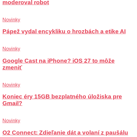
moderoval robot
Novinky
Pápež vydal encykliku o hrozbách a etike AI
Novinky
Google Cast na iPhone? iOS 27 to môže
zmeniť
Novinky
Koniec éry 15GB bezplatného úložiska pre
Gmail?
Novinky
O2 Connect: Zdieľanie dát a volaní z paušálu