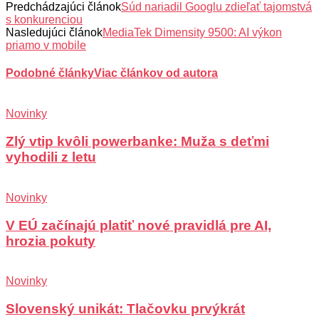
Predchádzajúci článok
Súd nariadil Googlu zdieľať tajomstvá
s konkurenciou
Nasledujúci článok
MediaTek Dimensity 9500: AI výkon
priamo v mobile
Podobné články
Viac článkov od autora
Novinky
Zlý vtip kvôli powerbanke: Muža s deťmi
vyhodili z letu
Novinky
V EÚ začínajú platiť nové pravidlá pre AI,
hrozia pokuty
Novinky
Slovenský unikát: Tlačovku prvýkrát