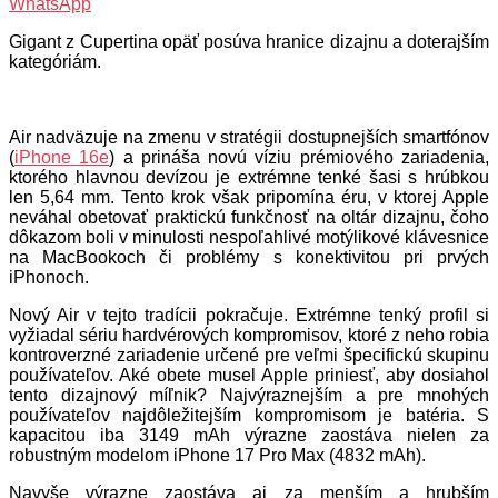
WhatsApp
Gigant z Cupertina opäť posúva hranice dizajnu a doterajším
kategóriám.
Air nadväzuje na zmenu v stratégii dostupnejších smartfónov
(
iPhone 16e
) a prináša novú víziu prémiového zariadenia,
ktorého hlavnou devízou je extrémne tenké šasi s hrúbkou
len 5,64 mm. Tento krok však pripomína éru, v ktorej Apple
neváhal obetovať praktickú funkčnosť na oltár dizajnu, čoho
dôkazom boli v minulosti nespoľahlivé motýlikové klávesnice
na MacBookoch či problémy s konektivitou pri prvých
iPhonoch.
Nový Air v tejto tradícii pokračuje. Extrémne tenký profil si
vyžiadal sériu hardvérových kompromisov, ktoré z neho robia
kontroverzné zariadenie určené pre veľmi špecifickú skupinu
používateľov. Aké obete musel Apple priniesť, aby dosiahol
tento dizajnový míľnik? Najvýraznejším a pre mnohých
používateľov najdôležitejším kompromisom je batéria. S
kapacitou iba 3149 mAh výrazne zaostáva nielen za
robustným modelom iPhone 17 Pro Max (4832 mAh).
Navyše výrazne zaostáva aj za menším a hrubším