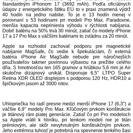
štandardným iPhonom 17 (3692 mAh). Podľa oficiálnych
údajov z energetického štítku EÚ to v praxi znamená výdrž
40 hodín na jedno nabitie. To je o 13 hodín menej v
porovnaní s 53 hodinami pri modeli Pro Max. Paradoxne,
menšia kapacita nepriniesla výhodu v rýchlosti nabíjania.
Dobiť batériu na 50% trvá 30 minút, zatiaľ čo modely iPhone
17 a 17 Pro Max s väčšími batériami to zvládnu za 20 minút.
Apple sa rozhodol zachovať podporu pre magnetické
nabíjanie MagSafe, čo vedie k špekuláciám, či externá
batéria iPhone Air MagSafe nebude pre náročnejších
používateľov takmer povinnou výbavou na prežitie celého
dňa. S hmotnosťou len 165 gramov a hrúbkou 5,6 mm je Air
skutočne dizajnový unikát. Disponuje 6,5″ LTPO Super
Retina XDR OLED displejom s podporou 120 Hz, HDR10 a
špičkovým jasom až 3000 nitov.
Uhlopriečka ho radí presne medzi menší iPhone 17 (6,3″) a
väčšie 6,9″ modely Pro Max. Kľúčovým prvkom konštrukcie
je titánový rám piatej generácie. Zatiaľ čo pri Pro modeloch
sa Apple vrátil k hliníku, pri tenkom modeli nie je titán
prémiovým, ale skôr nevyhnutným konštrukčným prvkom.
Jeho extrémna tuhosť je potrebná na spevnenie tenkého šasi