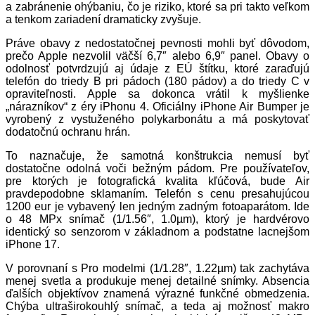
a zabránenie ohýbaniu, čo je riziko, ktoré sa pri takto veľkom
a tenkom zariadení dramaticky zvyšuje.
Práve obavy z nedostatočnej pevnosti mohli byť dôvodom,
prečo Apple nezvolil väčší 6,7″ alebo 6,9″ panel. Obavy o
odolnosť potvrdzujú aj údaje z EÚ štítku, ktoré zaraďujú
telefón do triedy B pri pádoch (180 pádov) a do triedy C v
opraviteľnosti. Apple sa dokonca vrátil k myšlienke
„nárazníkov“ z éry iPhonu 4. Oficiálny iPhone Air Bumper je
vyrobený z vystuženého polykarbonátu a má poskytovať
dodatočnú ochranu hrán.
To naznačuje, že samotná konštrukcia nemusí byť
dostatočne odolná voči bežným pádom. Pre používateľov,
pre ktorých je fotografická kvalita kľúčová, bude Air
pravdepodobne sklamaním. Telefón s cenu presahujúcou
1200 eur je vybavený len jedným zadným fotoaparátom. Ide
o 48 MPx snímač (1/1.56″, 1.0µm), ktorý je hardvérovo
identický so senzorom v základnom a podstatne lacnejšom
iPhone 17.
V porovnaní s Pro modelmi (1/1.28″, 1.22µm) tak zachytáva
menej svetla a produkuje menej detailné snímky. Absencia
ďalších objektívov znamená výrazné funkčné obmedzenia.
Chýba ultraširokouhlý snímač, a teda aj možnosť makro