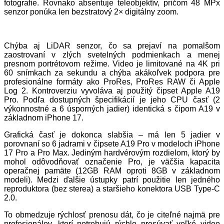
fotografie. Rovnako absentuje teleobjektív, pričom 48 MPx
senzor ponúka len bezstratový 2× digitálny zoom.
Chýba aj LiDAR senzor, čo sa prejaví na pomalšom
zaostrovaní v zlých svetelných podmienkach a menej
presnom portrétovom režime. Video je limitované na 4K pri
60 snímkach za sekundu a chýba akákoľvek podpora pre
profesionálne formáty ako ProRes, ProRes RAW či Apple
Log 2. Kontroverziu vyvoláva aj použitý čipset Apple A19
Pro. Podľa dostupných špecifikácií je jeho CPU časť (2
výkonnostné a 6 úsporných jadier) identická s čipom A19 v
základnom iPhone 17.
Grafická časť je dokonca slabšia – má len 5 jadier v
porovnaní so 6 jadrami v čipsete A19 Pro v modeloch iPhone
17 Pro a Pro Max. Jediným hardvérovým rozdielom, ktorý by
mohol odôvodňovať označenie Pro, je väčšia kapacita
operačnej pamäte (12GB RAM oproti 8GB v základnom
modeli). Medzi ďalšie ústupky patrí použitie len jedného
reproduktora (bez sterea) a staršieho konektora USB Type-C
2.0.
To obmedzuje rýchlosť prenosu dát, čo je citeľné najmä pre
profesionálov, ktorí potrebujú rýchlo presúvať veľké video