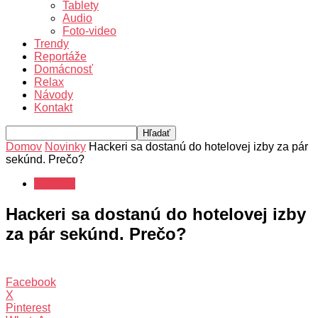
Tablety
Audio
Foto-video
Trendy
Reportáže
Domácnosť
Relax
Návody
Kontakt
Domov
Novinky
Hackeri sa dostanú do hotelovej izby za pár
sekúnd. Prečo?
Novinky
Hackeri sa dostanú do hotelovej izby
za pár sekúnd. Prečo?
Facebook
X
Pinterest