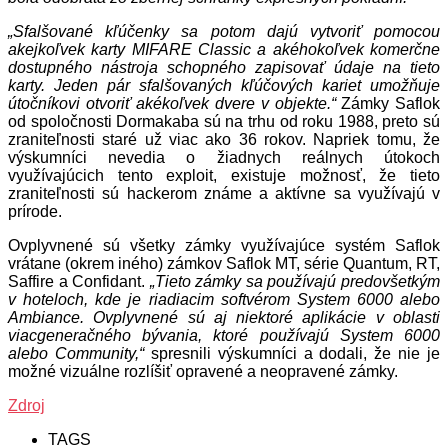
„Sfalšované kľúčenky sa potom dajú vytvoriť pomocou
akejkoľvek karty MIFARE Classic a akéhokoľvek komerčne
dostupného nástroja schopného zapisovať údaje na tieto
karty. Jeden pár sfalšovaných kľúčových kariet umožňuje
útočníkovi otvoriť akékoľvek dvere v objekte.“
Zámky Saflok
od spoločnosti Dormakaba sú na trhu od roku 1988, preto sú
zraniteľnosti staré už viac ako 36 rokov. Napriek tomu, že
výskumníci nevedia o žiadnych reálnych útokoch
využívajúcich tento exploit, existuje možnosť, že tieto
zraniteľnosti sú hackerom známe a aktívne sa využívajú v
prírode.
Ovplyvnené sú všetky zámky využívajúce systém Saflok
vrátane (okrem iného) zámkov Saflok MT, série Quantum, RT,
Saffire a Confidant.
„Tieto zámky sa používajú predovšetkým
v hoteloch, kde je riadiacim softvérom System 6000 alebo
Ambiance. Ovplyvnené sú aj niektoré aplikácie v oblasti
viacgeneračného bývania, ktoré používajú System 6000
alebo Community,“
spresnili výskumníci a dodali, že nie je
možné vizuálne rozlíšiť opravené a neopravené zámky.
Zdroj
TAGS