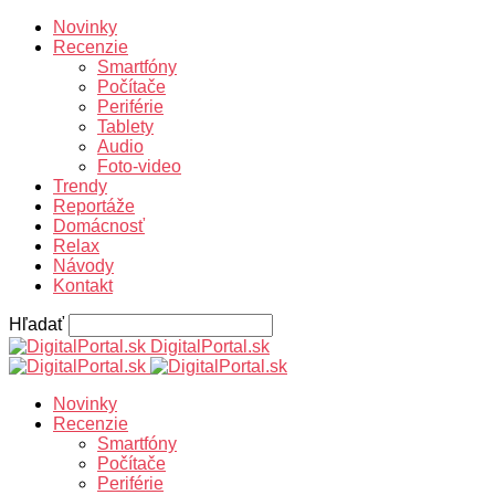
Novinky
Recenzie
Smartfóny
Počítače
Periférie
Tablety
Audio
Foto-video
Trendy
Reportáže
Domácnosť
Relax
Návody
Kontakt
Hľadať
DigitalPortal.sk
Novinky
Recenzie
Smartfóny
Počítače
Periférie