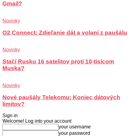
Gmail?
Novinky
O2 Connect: Zdieľanie dát a volaní z paušálu
Novinky
Stačí Rusku 16 satelitov proti 10-tisícom
Muska?
Novinky
Nové paušály Telekomu: Koniec dátových
limitov?
Sign in
Welcome! Log into your account
your username
your password