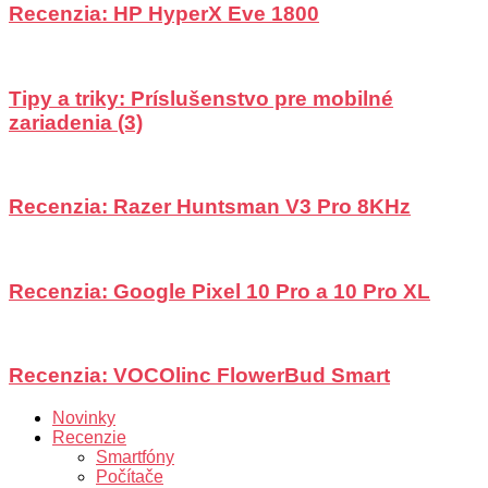
Recenzia: HP HyperX Eve 1800
Tipy a triky: Príslušenstvo pre mobilné
zariadenia (3)
Recenzia: Razer Huntsman V3 Pro 8KHz
Recenzia: Google Pixel 10 Pro a 10 Pro XL
Recenzia: VOCOlinc FlowerBud Smart
Novinky
Recenzie
Smartfóny
Počítače