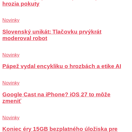
hrozia pokuty
Novinky
Slovenský unikát: Tlačovku prvýkrát
moderoval robot
Novinky
Pápež vydal encykliku o hrozbách a etike AI
Novinky
Google Cast na iPhone? iOS 27 to môže
zmeniť
Novinky
Koniec éry 15GB bezplatného úložiska pre