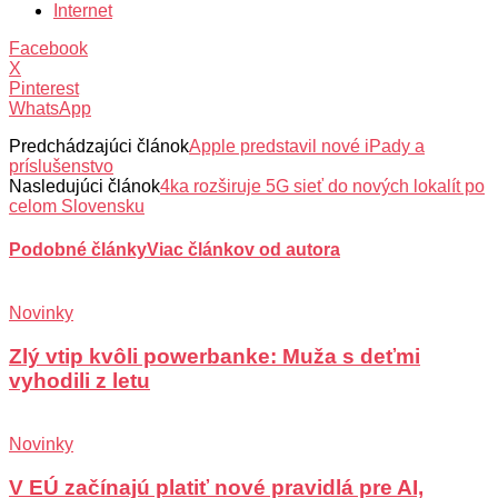
Internet
Facebook
X
Pinterest
WhatsApp
Predchádzajúci článok
Apple predstavil nové iPady a
príslušenstvo
Nasledujúci článok
4ka rozširuje 5G sieť do nových lokalít po
celom Slovensku
Podobné články
Viac článkov od autora
Novinky
Zlý vtip kvôli powerbanke: Muža s deťmi
vyhodili z letu
Novinky
V EÚ začínajú platiť nové pravidlá pre AI,