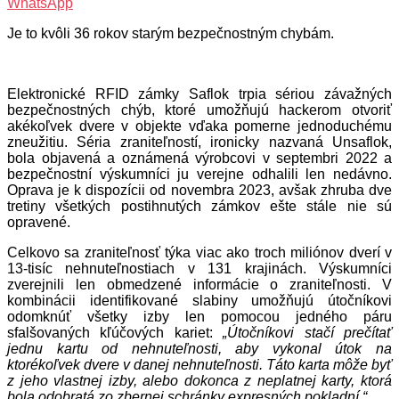
WhatsApp
Je to kvôli 36 rokov starým bezpečnostným chybám.
Elektronické RFID zámky Saflok trpia sériou závažných
bezpečnostných chýb, ktoré umožňujú hackerom otvoriť
akékoľvek dvere v objekte vďaka pomerne jednoduchému
zneužitiu. Séria zraniteľností, ironicky nazvaná Unsaflok,
bola objavená a oznámená výrobcovi v septembri 2022 a
bezpečnostní výskumníci ju verejne odhalili len nedávno.
Oprava je k dispozícii od novembra 2023, avšak zhruba dve
tretiny všetkých postihnutých zámkov ešte stále nie sú
opravené.
Celkovo sa zraniteľnosť týka viac ako troch miliónov dverí v
13-tisíc nehnuteľnostiach v 131 krajinách. Výskumníci
zverejnili len obmedzené informácie o zraniteľnosti. V
kombinácii identifikované slabiny umožňujú útočníkovi
odomknúť všetky izby len pomocou jedného páru
sfalšovaných kľúčových kariet:
„Útočníkovi stačí prečítať
jednu kartu od nehnuteľnosti, aby vykonal útok na
ktorékoľvek dvere v danej nehnuteľnosti. Táto karta môže byť
z jeho vlastnej izby, alebo dokonca z neplatnej karty, ktorá
bola odobratá zo zbernej schránky expresných pokladní.“