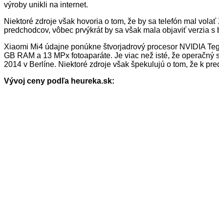
výroby unikli na internet.
Niektoré zdroje však hovoria o tom, že by sa telefón mal vol
predchodcov, vôbec prvýkrát by sa však mala objaviť verzia s
Xiaomi Mi4 údajne ponúkne štvorjadrový procesor NVIDIA Teg
GB RAM a 13 MPx fotoaparáte. Je viac než isté, že operačný s
2014 v Berlíne. Niektoré zdroje však špekulujú o tom, že k pre
Vývoj ceny podľa heureka.sk: