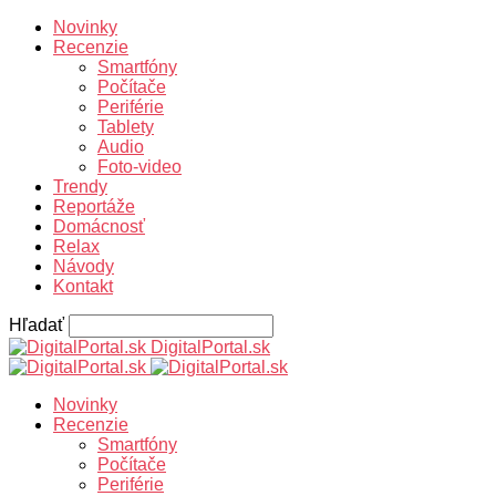
Novinky
Recenzie
Smartfóny
Počítače
Periférie
Tablety
Audio
Foto-video
Trendy
Reportáže
Domácnosť
Relax
Návody
Kontakt
Hľadať
DigitalPortal.sk
Novinky
Recenzie
Smartfóny
Počítače
Periférie