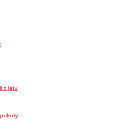
o
 z letu
a pokuty