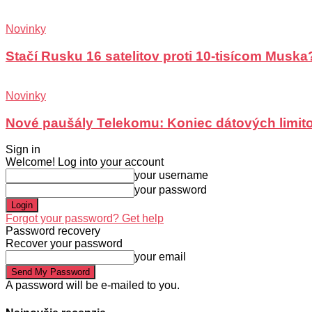
Novinky
Stačí Rusku 16 satelitov proti 10-tisícom Muska
Novinky
Nové paušály Telekomu: Koniec dátových limit
Sign in
Welcome! Log into your account
your username
your password
Forgot your password? Get help
Password recovery
Recover your password
your email
A password will be e-mailed to you.