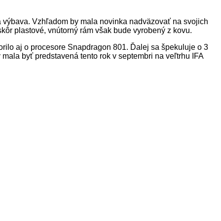
n a výbava. Vzhľadom by mala novinka nadväzovať na svojich
skôr plastové, vnútorný rám však bude vyrobený z kovu.
ilo aj o procesore Snapdragon 801. Ďalej sa špekuluje o 3
mala byť predstavená tento rok v septembri na veľtrhu IFA