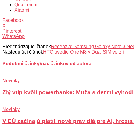
Qualcomm
Xiaomi
Facebook
X
Pinterest
WhatsApp
Predchádzajúci článok
Recenzia: Samsung Galaxy Note 3 Ne
Nasledujúci článok
HTC uvedie One M8 v Dual SIM verzii
Podobné články
Viac článkov od autora
Novinky
Zlý vtip kvôli powerbanke: Muža s deťmi vyhodili
Novinky
V EÚ začínajú platiť nové pravidlá pre AI, hrozi