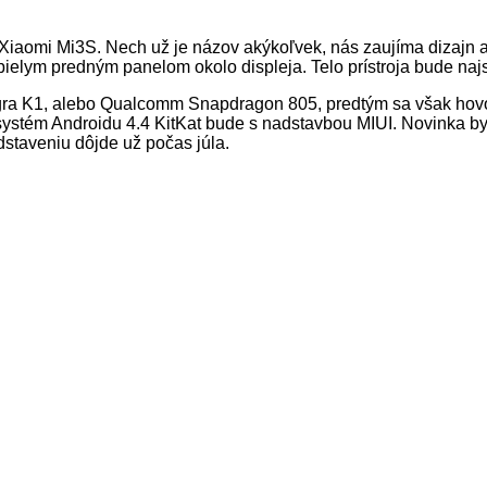
ať Xiaomi Mi3S. Nech už je názov akýkoľvek, nás zaujíma dizaj
 bielym predným panelom okolo displeja. Telo prístroja bude naj
ra K1, alebo Qualcomm Snapdragon 805, predtým sa však hovor
ystém Androidu 4.4 KitKat bude s nadstavbou MIUI. Novinka by 
dstaveniu dôjde už počas júla.