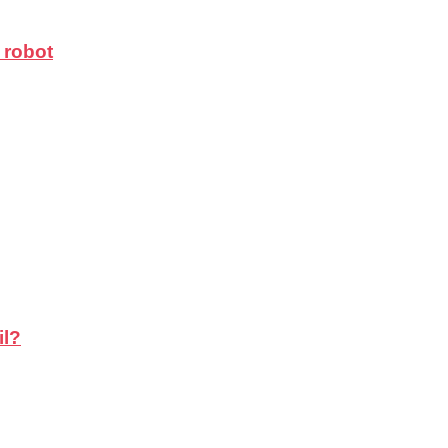
 robot
il?