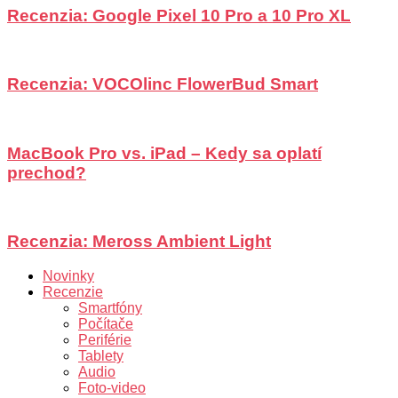
Recenzia: Google Pixel 10 Pro a 10 Pro XL
Recenzia: VOCOlinc FlowerBud Smart
MacBook Pro vs. iPad – Kedy sa oplatí
prechod?
Recenzia: Meross Ambient Light
Novinky
Recenzie
Smartfóny
Počítače
Periférie
Tablety
Audio
Foto-video