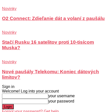
Novinky
O2 Connect: Zdieľanie dát a volaní z paušálu
Novinky
Stačí Rusku 16 satelitov proti 10-tisícom
Muska?
Novinky
Nové paušály Telekomu: Koniec dátových
limitov?
Sign in
Welcome! Log into your account
your username
your password
Forgot your password? Get help