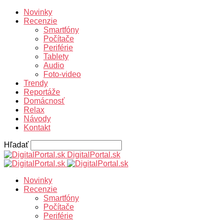
Novinky
Recenzie
Smartfóny
Počítače
Periférie
Tablety
Audio
Foto-video
Trendy
Reportáže
Domácnosť
Relax
Návody
Kontakt
Hľadať
DigitalPortal.sk
Novinky
Recenzie
Smartfóny
Počítače
Periférie