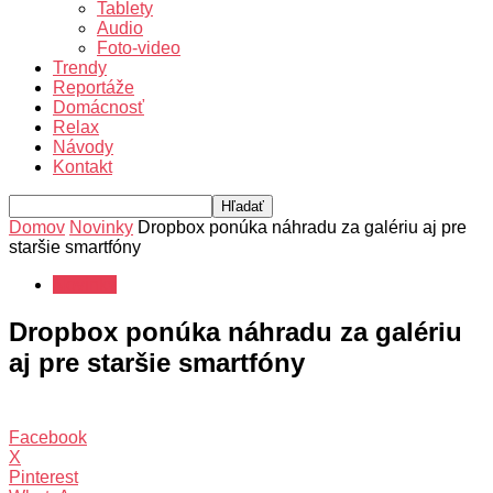
Tablety
Audio
Foto-video
Trendy
Reportáže
Domácnosť
Relax
Návody
Kontakt
Domov
Novinky
Dropbox ponúka náhradu za galériu aj pre
staršie smartfóny
Novinky
Dropbox ponúka náhradu za galériu
aj pre staršie smartfóny
Facebook
X
Pinterest