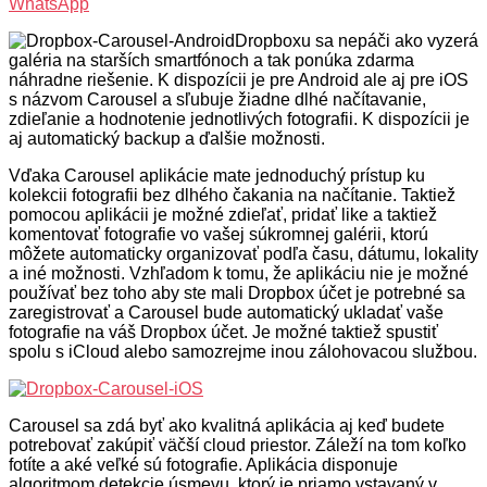
WhatsApp
Dropboxu sa nepáči ako vyzerá
galéria na starších smartfónoch a tak ponúka zdarma
náhradne riešenie. K dispozícii je pre Android ale aj pre iOS
s názvom Carousel a sľubuje žiadne dlhé načítavanie,
zdieľanie a hodnotenie jednotlivých fotografii. K dispozícii je
aj automatický backup a ďalšie možnosti.
Vďaka Carousel aplikácie mate jednoduchý prístup ku
kolekcii fotografii bez dlhého čakania na načítanie. Taktiež
pomocou aplikácii je možné zdieľať, pridať like a taktiež
komentovať fotografie vo vašej súkromnej galérii, ktorú
môžete automaticky organizovať podľa času, dátumu, lokality
a iné možnosti. Vzhľadom k tomu, že aplikáciu nie je možné
používať bez toho aby ste mali Dropbox účet je potrebné sa
zaregistrovať a Carousel bude automatický ukladať vaše
fotografie na váš Dropbox účet. Je možné taktiež spustiť
spolu s iCloud alebo samozrejme inou zálohovacou službou.
Carousel sa zdá byť ako kvalitná aplikácia aj keď budete
potrebovať zakúpiť väčší cloud priestor. Záleží na tom koľko
fotíte a aké veľké sú fotografie. Aplikácia disponuje
algoritmom detekcie úsmevu, ktorý je priamo vstavaný v