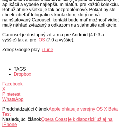
aplikácii a vyberie najlepšiu miniatúru pre každú kolekciu.
Bohužiaľ nie všetko je tak bezproblémové. Pokiaľ by ste
chceli zdieľať fotografiu s kontaktom, ktorý nemá
nainštalovaný Carousel, kontakt bude mať možnosť vidieť
malý náhľad zviazaný s odkazom na stiahnutie aplikácie.
Carousel je dostupný zdrarma pre Android (4.0.3 a
vyššie) tak aj pre
iOS
(7.0 a vyššie).
Zdroj: Google play,
iTune
TAGS
Dropbox
Facebook
X
Pinterest
WhatsApp
Predchádzajúci článok
Apple ohlasuje verejný OS X Beta
Test
Nasledujúci článok
Opera Coast je k dispozícií už aj na
iPhone