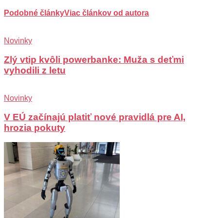
Podobné články
Viac článkov od autora
Novinky
Zlý vtip kvôli powerbanke: Muža s deťmi
vyhodili z letu
Novinky
V EÚ začínajú platiť nové pravidlá pre AI,
hrozia pokuty