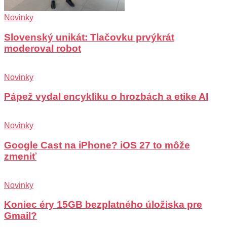
Novinky
Slovenský unikát: Tlačovku prvýkrát
moderoval robot
Novinky
Pápež vydal encykliku o hrozbách a etike AI
Novinky
Google Cast na iPhone? iOS 27 to môže
zmeniť
Novinky
Koniec éry 15GB bezplatného úložiska pre
Gmail?