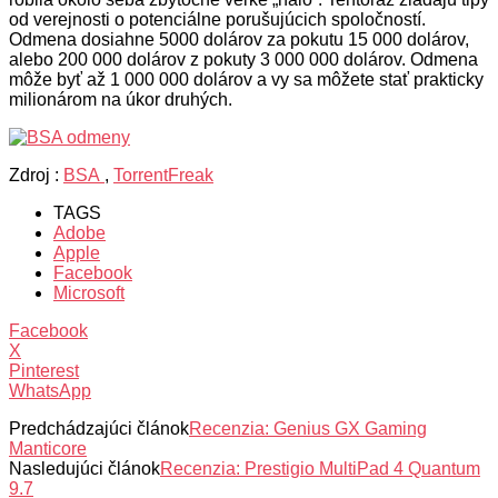
od verejnosti o potenciálne porušujúcich spoločností.
Odmena dosiahne 5000 dolárov za pokutu 15 000 dolárov,
alebo 200 000 dolárov z pokuty 3 000 000 dolárov. Odmena
môže byť až 1 000 000 dolárov a vy sa môžete stať prakticky
milionárom na úkor druhých.
Zdroj :
BSA
,
TorrentFreak
TAGS
Adobe
Apple
Facebook
Microsoft
Facebook
X
Pinterest
WhatsApp
Predchádzajúci článok
Recenzia: Genius GX Gaming
Manticore
Nasledujúci článok
Recenzia: Prestigio MultiPad 4 Quantum
9.7