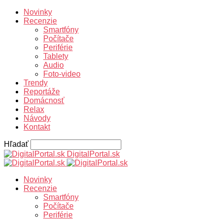
Novinky
Recenzie
Smartfóny
Počítače
Periférie
Tablety
Audio
Foto-video
Trendy
Reportáže
Domácnosť
Relax
Návody
Kontakt
Hľadať
DigitalPortal.sk
Novinky
Recenzie
Smartfóny
Počítače
Periférie