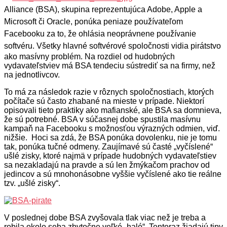
Alliance (BSA), skupina reprezentujúca Adobe, Apple a
Microsoft či Oracle, ponúka peniaze používateľom
Facebooku za to, že ohlásia neoprávnene používanie
softvéru.
Všetky hlavné softvérové spoločnosti vidia pirátstvo
ako masívny problém. Na rozdiel od hudobných
vydavateľstviev má BSA tendeciu sústrediť sa na firmy, než
na jednotlivcov.
To má za následok razie v rôznych spoločnostiach, ktorých
počítače sú často zhabané na mieste v prípade. Niektorí
opisovali tieto praktiky ako mafianské, ale BSA sa domnieva,
že sú potrebné. BSA v súčasnej dobe spustila masívnu
kampaň na Facebooku s možnosťou výrazných odmien, viď.
nižšie. Hoci sa zdá, že BSA ponúka dovolenku, nie je tomu
tak, ponúka tučné odmeny. Zaujímavé sú časté „vyčíslené“
ušlé zisky, ktoré najmä v prípade hudobných vydavateľstiev
sa nezakladajú na pravde a sú len žmýkačom prachov od
jedincov a sú mnohonásobne vyššie vyčíslené ako tie reálne
tzv. „ušlé zisky“.
V poslednej dobe BSA zvyšovala tlak viac než je treba a
robila okolo seba zbytočne veľké „haló“. Tentoraz žiadajú tipy