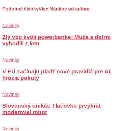
Podobné články
Viac článkov od autora
Novinky
Zlý vtip kvôli powerbanke: Muža s deťmi
vyhodili z letu
Novinky
V EÚ začínajú platiť nové pravidlá pre AI,
hrozia pokuty
Novinky
Slovenský unikát: Tlačovku prvýkrát
moderoval robot
Novinky