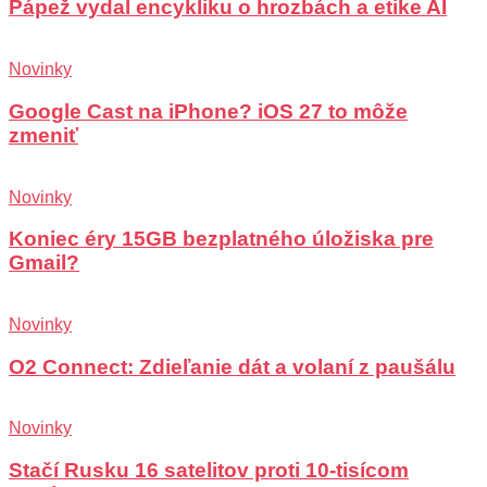
Pápež vydal encykliku o hrozbách a etike AI
Novinky
Google Cast na iPhone? iOS 27 to môže
zmeniť
Novinky
Koniec éry 15GB bezplatného úložiska pre
Gmail?
Novinky
O2 Connect: Zdieľanie dát a volaní z paušálu
Novinky
Stačí Rusku 16 satelitov proti 10-tisícom