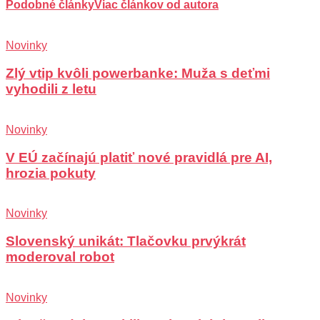
Podobné články
Viac článkov od autora
Novinky
Zlý vtip kvôli powerbanke: Muža s deťmi
vyhodili z letu
Novinky
V EÚ začínajú platiť nové pravidlá pre AI,
hrozia pokuty
Novinky
Slovenský unikát: Tlačovku prvýkrát
moderoval robot
Novinky