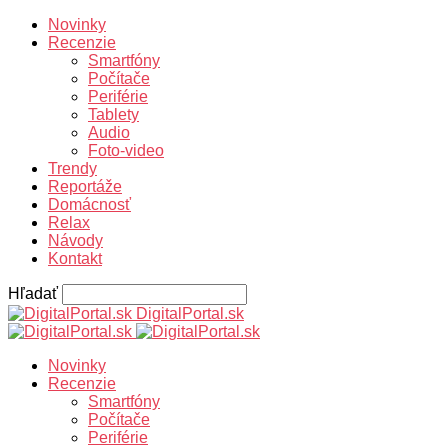
Novinky
Recenzie
Smartfóny
Počítače
Periférie
Tablety
Audio
Foto-video
Trendy
Reportáže
Domácnosť
Relax
Návody
Kontakt
Hľadať
DigitalPortal.sk
Novinky
Recenzie
Smartfóny
Počítače
Periférie