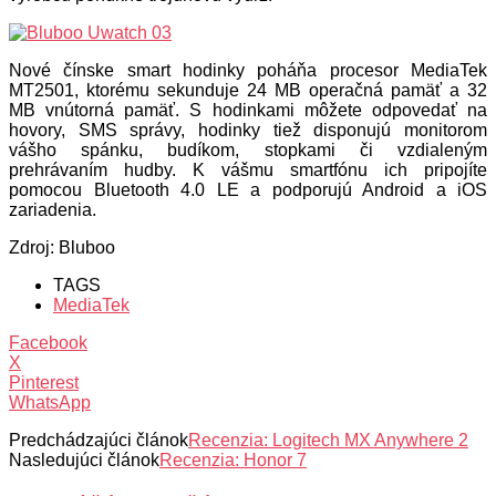
Nové čínske smart hodinky poháňa procesor MediaTek
MT2501, ktorému sekunduje 24 MB operačná pamäť a 32
MB vnútorná pamäť. S hodinkami môžete odpovedať na
hovory, SMS správy, hodinky tiež disponujú monitorom
vášho spánku, budíkom, stopkami či vzdialeným
prehrávaním hudby. K vášmu smartfónu ich pripojíte
pomocou Bluetooth 4.0 LE a podporujú Android a iOS
zariadenia.
Zdroj: Bluboo
TAGS
MediaTek
Facebook
X
Pinterest
WhatsApp
Predchádzajúci článok
Recenzia: Logitech MX Anywhere 2
Nasledujúci článok
Recenzia: Honor 7