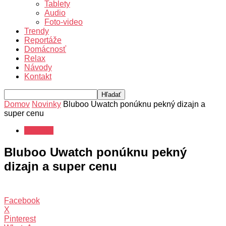
Tablety
Audio
Foto-video
Trendy
Reportáže
Domácnosť
Relax
Návody
Kontakt
Domov
Novinky
Bluboo Uwatch ponúknu pekný dizajn a
super cenu
Novinky
Bluboo Uwatch ponúknu pekný
dizajn a super cenu
Facebook
X
Pinterest