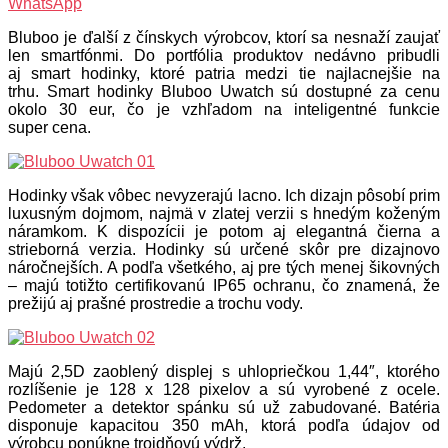
WhatsApp
Bluboo je ďalší z čínskych výrobcov, ktorí sa nesnaží zaujať
len smartfónmi. Do portfólia produktov nedávno pribudli
aj smart hodinky, ktoré patria medzi tie najlacnejšie na
trhu. Smart hodinky Bluboo Uwatch sú dostupné za cenu
okolo 30 eur, čo je vzhľadom na inteligentné funkcie
super cena.
Hodinky však vôbec nevyzerajú lacno. Ich dizajn pôsobí prim
luxusným dojmom, najmä v zlatej verzii s hnedým koženým
náramkom. K dispozícii je potom aj elegantná čierna a
strieborná verzia. Hodinky sú určené skôr pre dizajnovo
náročnejších. A podľa všetkého, aj pre tých menej šikovných
– majú totižto certifikovanú IP65 ochranu, čo znamená, že
prežijú aj prašné prostredie a trochu vody.
Majú 2,5D zaoblený displej s uhlopriečkou 1,44″, ktorého
rozlíšenie je 128 x 128 pixelov a sú vyrobené z ocele.
Pedometer a detektor spánku sú už zabudované. Batéria
disponuje kapacitou 350 mAh, ktorá podľa údajov od
výrobcu ponúkne trojdňovú výdrž.