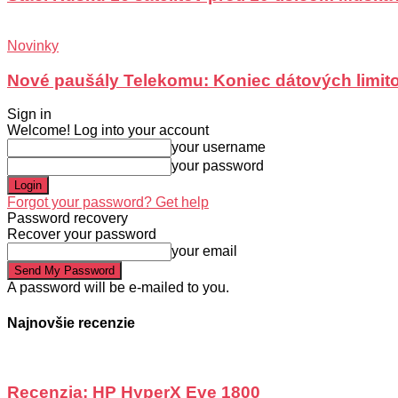
Novinky
Nové paušály Telekomu: Koniec dátových limit
Sign in
Welcome! Log into your account
your username
your password
Forgot your password? Get help
Password recovery
Recover your password
your email
A password will be e-mailed to you.
Najnovšie recenzie
Recenzia: HP HyperX Eve 1800