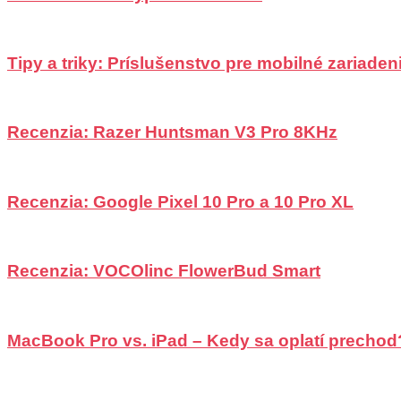
Tipy a triky: Príslušenstvo pre mobilné zariadeni
Recenzia: Razer Huntsman V3 Pro 8KHz
Recenzia: Google Pixel 10 Pro a 10 Pro XL
Recenzia: VOCOlinc FlowerBud Smart
MacBook Pro vs. iPad – Kedy sa oplatí prechod