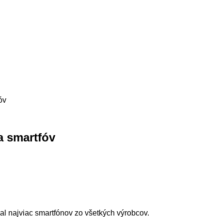
óv
a smartfóv
dal najviac smartfónov zo všetkých výrobcov.