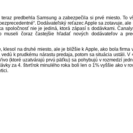
to, teraz predbehla Samsung a zabezpečila si prvé miesto. To
„bezprecedentné“. Dodávateľský reťazec Apple sa zotavuje, ale 
ka spoločnosť nie je jediná, ktorá zápasí s dodávkami. Canaly
to museli čoraz častejšie hľadať nových dodávateľov a pre
e, klesol na druhé miesto, ale je bližšie k Apple, ako bola firma
 vedú k prudkému nárastu predaja, potom sa situácia ustáli. 
 Vivo (ktoré uzatvárajú prvú päťku) sa pohybujú v rozmedzí jed
dodávky za 4. štvrťrok minulého roka boli len o 1% vyššie ako 
tici.