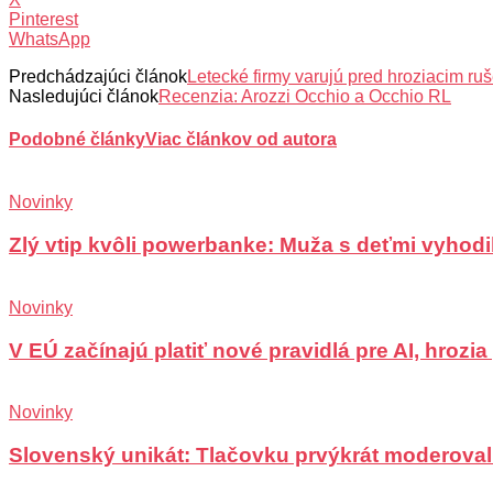
Pinterest
WhatsApp
Predchádzajúci článok
Letecké firmy varujú pred hroziacim ru
Nasledujúci článok
Recenzia: Arozzi Occhio a Occhio RL
Podobné články
Viac článkov od autora
Novinky
Zlý vtip kvôli powerbanke: Muža s deťmi vyhodili
Novinky
V EÚ začínajú platiť nové pravidlá pre AI, hrozi
Novinky
Slovenský unikát: Tlačovku prvýkrát moderoval