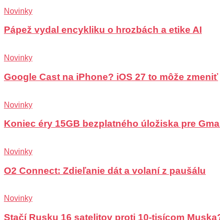
Novinky
Pápež vydal encykliku o hrozbách a etike AI
Novinky
Google Cast na iPhone? iOS 27 to môže zmeniť
Novinky
Koniec éry 15GB bezplatného úložiska pre Gma
Novinky
O2 Connect: Zdieľanie dát a volaní z paušálu
Novinky
Stačí Rusku 16 satelitov proti 10-tisícom Muska