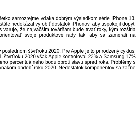
 všetko samozrejme vďaka dobrým výsledkom série iPhone 13.
stále nedokázal vyrobiť dostatok iPhonov, aby uspokojil dopyt,
s varuje, že najväčším továrňam bude trvať roky, kým rozšíria
orientovať svoje produktové rady tak, aby sa zamerali na
 v poslednom štvrťroku 2020. Pre Apple je to prirodzený cyklus:
V 4. štvrťroku 2020 však Apple kontroloval 23% a Samsung 17%
ného percentuálneho bodu oproti stavu spred roka. Problémy s
v rovnakom období roku 2020. Nedostatok komponentov sa začne