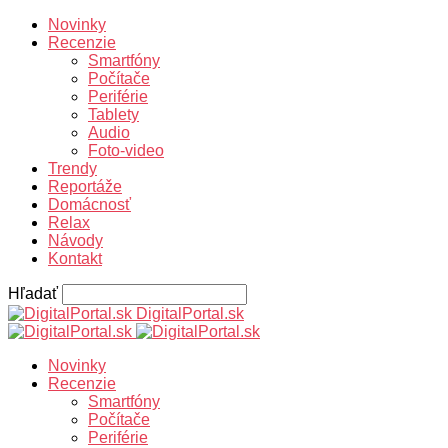
Novinky
Recenzie
Smartfóny
Počítače
Periférie
Tablety
Audio
Foto-video
Trendy
Reportáže
Domácnosť
Relax
Návody
Kontakt
Hľadať
DigitalPortal.sk
Novinky
Recenzie
Smartfóny
Počítače
Periférie