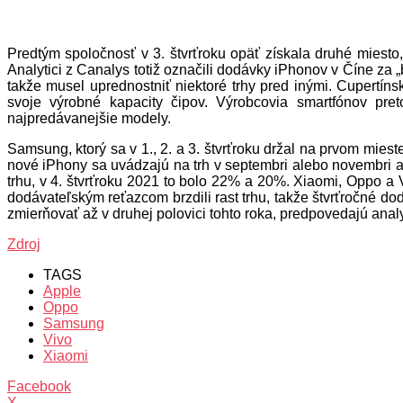
Predtým spoločnosť v 3. štvrťroku opäť získala druhé mies
Analytici z Canalys totiž označili dodávky iPhonov v Číne za 
takže musel uprednostniť niektoré trhy pred inými. Cupertíns
svoje výrobné kapacity čipov. Výrobcovia smartfónov pre
najpredávanejšie modely.
Samsung, ktorý sa v 1., 2. a 3. štvrťroku držal na prvom miest
nové iPhony sa uvádzajú na trh v septembri alebo novembri a
trhu, v 4. štvrťroku 2021 to bolo 22% a 20%. Xiaomi, Oppo a
dodávateľským reťazcom brzdili rast trhu, takže štvrťročné 
zmierňovať až v druhej polovici tohto roka, predpovedajú analy
Zdroj
TAGS
Apple
Oppo
Samsung
Vivo
Xiaomi
Facebook
X