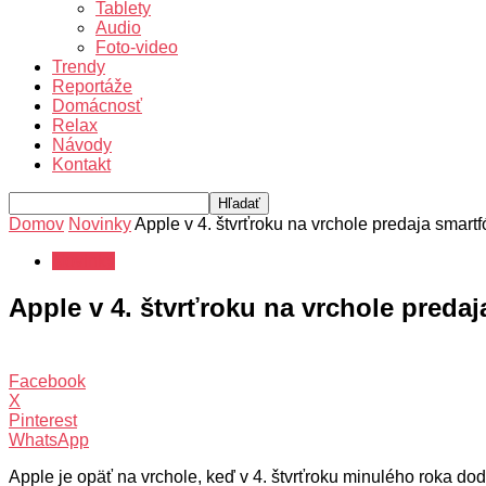
Tablety
Audio
Foto-video
Trendy
Reportáže
Domácnosť
Relax
Návody
Kontakt
Domov
Novinky
Apple v 4. štvrťroku na vrchole predaja smartf
Novinky
Apple v 4. štvrťroku na vrchole predaj
Facebook
X
Pinterest
WhatsApp
Apple je opäť na vrchole, keď v 4. štvrťroku minulého roka do