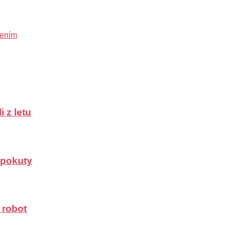
šením
 z letu
a pokuty
 robot