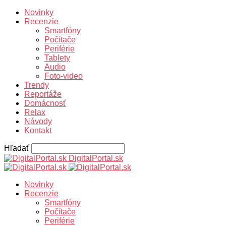
Novinky
Recenzie
Smartfóny
Počítače
Periférie
Tablety
Audio
Foto-video
Trendy
Reportáže
Domácnosť
Relax
Návody
Kontakt
Hľadať
DigitalPortal.sk
Novinky
Recenzie
Smartfóny
Počítače
Periférie