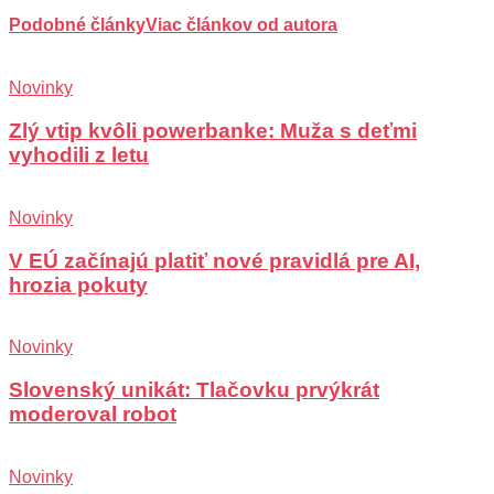
Podobné články
Viac článkov od autora
Novinky
Zlý vtip kvôli powerbanke: Muža s deťmi
vyhodili z letu
Novinky
V EÚ začínajú platiť nové pravidlá pre AI,
hrozia pokuty
Novinky
Slovenský unikát: Tlačovku prvýkrát
moderoval robot
Novinky