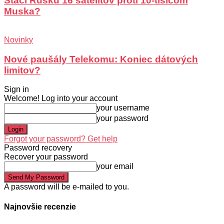
Stačí Rusku 16 satelitov proti 10-tisícom
Muska?
Novinky
Nové paušály Telekomu: Koniec dátových
limitov?
Sign in
Welcome! Log into your account
your username
your password
Forgot your password? Get help
Password recovery
Recover your password
your email
A password will be e-mailed to you.
Najnovšie recenzie