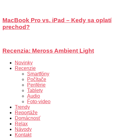
MacBook Pro vs. iPad – Kedy sa oplatí
prechod?
Recenzia: Meross Ambient Light
Novinky
Recenzie
Smartfóny
Počítače
Periférie
Tablety
Audio
Foto-video
Trendy
Reportáže
Domácnosť
Relax
Návody
Kontakt