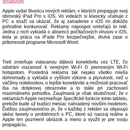
WhatsApp
Apple vydal štvoricu nových reklám, v ktorých propaguje svoj
obrovský iPad Pro s iOS. Vo videách si klasicky uťahuje z
PC a snaží sa ukázať, že aj zariadenie s iOS im dokáže
pohodlne konkurovať. Reklamy napospol omieľajú to isté.
Jedna z nich vykladá o absencii počítačových vírusov v iOS,
teda je práca na iPade Pro bezpečnejšie, druhá zase o
prítomnosti programe Microsoft Word.
Tretí zmieňuje vstavanou dátovú konektivitu cez LTE, čo
odstráni viazanosť k verejným Wi-Fi či prenosným Wi-Fi
hotspotom. Posledná reklama tak nejako všetko mieša
dohromady a vykladá o vyššom výkone a plynulosti, než u
väčšiny notebookov, o lepšie konektivite a možnosti pracovať
iba na dotykovej obrazovke a to stále pri zachovaní
maximálneho pohodlia. Zaujímavá je však skutočnosť, že v
reklamách Apple nezmieňuje špecifické funkcie tohto tabletu,
pretože bude už budúci mesiac nahradený novším modelom.
Ďalšou zaujímavosťou je, že v každej z reklám sa objavujú
akési tweety o problémoch s PC, ktoré sú naozaj reálne a
Apple len pozmenil obrázok a meno a využil je pre svoju
propagáciu.