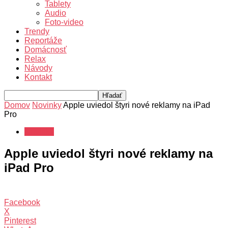
Tablety
Audio
Foto-video
Trendy
Reportáže
Domácnosť
Relax
Návody
Kontakt
Domov
Novinky
Apple uviedol štyri nové reklamy na iPad
Pro
Novinky
Apple uviedol štyri nové reklamy na
iPad Pro
Facebook
X
Pinterest