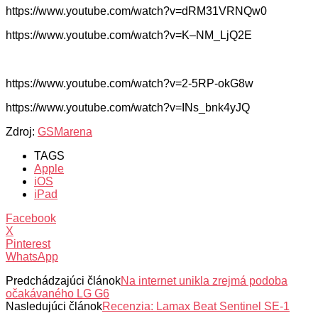
https://www.youtube.com/watch?v=dRM31VRNQw0
https://www.youtube.com/watch?v=K–NM_LjQ2E
https://www.youtube.com/watch?v=2-5RP-okG8w
https://www.youtube.com/watch?v=INs_bnk4yJQ
Zdroj:
GSMarena
TAGS
Apple
iOS
iPad
Facebook
X
Pinterest
WhatsApp
Predchádzajúci článok
Na internet unikla zrejmá podoba
očakávaného LG G6
Nasledujúci článok
Recenzia: Lamax Beat Sentinel SE-1