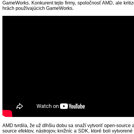
GameWorks. Konkurent tejto firmy, spoločnosť AMD, ale kritiz
hrách používajúcich GameWorks.
AMD tvrdila, že už dlhšiu dobu sa snaží vytvoriť open-sourc
source efektov, nástrojov, knižníc a SDK, ktoré boli vytvorené