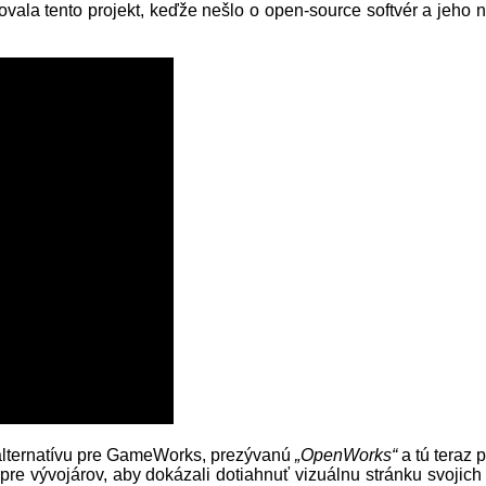
ovala tento projekt, keďže nešlo o open-source softvér a jeho
e alternatívu pre GameWorks, prezývanú
„OpenWorks“
a tú teraz
 pre vývojárov, aby dokázali dotiahnuť vizuálnu stránku svojich 