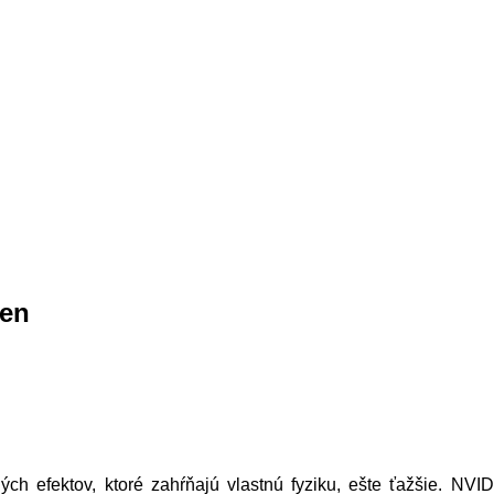
pen
ných efektov, ktoré zahŕňajú vlastnú fyziku, ešte ťažšie. NVID