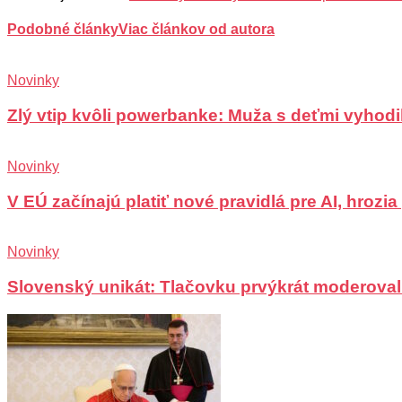
Podobné články
Viac článkov od autora
Novinky
Zlý vtip kvôli powerbanke: Muža s deťmi vyhodili
Novinky
V EÚ začínajú platiť nové pravidlá pre AI, hrozi
Novinky
Slovenský unikát: Tlačovku prvýkrát moderoval