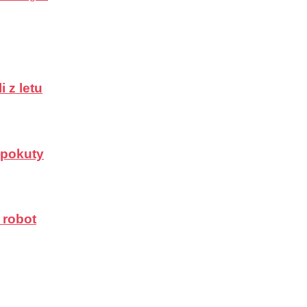
 z letu
a pokuty
 robot