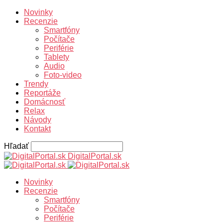
Novinky
Recenzie
Smartfóny
Počítače
Periférie
Tablety
Audio
Foto-video
Trendy
Reportáže
Domácnosť
Relax
Návody
Kontakt
Hľadať
DigitalPortal.sk
Novinky
Recenzie
Smartfóny
Počítače
Periférie