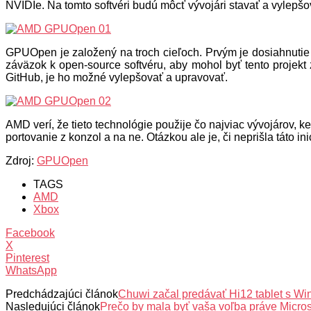
NVIDIe. Na tomto softvéri budú môcť vývojári stavať a vylepšo
GPUOpen je založený na troch cieľoch. Prvým je dosiahnutie m
záväzok k open-source softvéru, aby mohol byť tento projekt
GitHub, je ho možné vylepšovať a upravovať.
AMD verí, že tieto technológie použije čo najviac vývojárov, 
portovanie z konzol a na ne. Otázkou ale je, či neprišla táto ini
Zdroj:
GPUOpen
TAGS
AMD
Xbox
Facebook
X
Pinterest
WhatsApp
Predchádzajúci článok
Chuwi začal predávať Hi12 tablet s 
Nasledujúci článok
Prečo by mala byť vaša voľba práve Micro