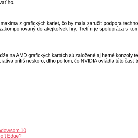
vať ho.
axima z grafických kariet, čo by mala zaručiť podpora technol
 zakomponovaný do akejkoľvek hry. Tretím je spolupráca s kom
keďže na AMD grafických kartách sú založené aj herné konzoly t
ciatíva príliš neskoro, dlho po tom, čo NVIDIA ovládla túto časť t
Windowsom 10
soft Edge?