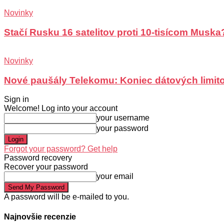
Novinky
Stačí Rusku 16 satelitov proti 10-tisícom Muska
Novinky
Nové paušály Telekomu: Koniec dátových limit
Sign in
Welcome! Log into your account
your username
your password
Forgot your password? Get help
Password recovery
Recover your password
your email
A password will be e-mailed to you.
Najnovšie recenzie