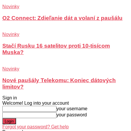
Novinky
O2 Connect: Zdieľanie dát a volaní z paušálu
Novinky
Stačí Rusku 16 satelitov proti 10-tisícom
Muska?
Novinky
Nové paušály Telekomu: Koniec dátových
limitov?
Sign in
Welcome! Log into your account
your username
your password
Forgot your password? Get help