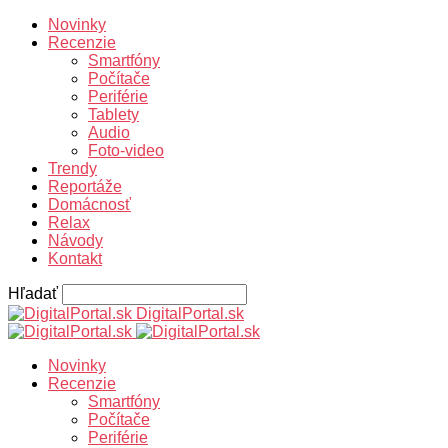
Novinky
Recenzie
Smartfóny
Počítače
Periférie
Tablety
Audio
Foto-video
Trendy
Reportáže
Domácnosť
Relax
Návody
Kontakt
Hľadať
DigitalPortal.sk
Novinky
Recenzie
Smartfóny
Počítače
Periférie