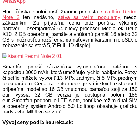
WhatsApp
Hoci čínska spoločnosť Xiaomi priniesla
smartfón Redmi
Note 2
len nedávno,
stáva sa veľmi populárny
medzi
zákazníkmi. Za prijateľnú cenu totiž ponúka výkonný
hardvér – osemjadrový 64-bitový procesor MediaTek Helio
X10, 2 GB operačnej pamäte a vnútornú pamäť 16 alebo 32
GB s možnosťou rozšírenia pamäťovými kartami microSD, o
zobrazenie sa stará 5,5“ Full HD displej.
Smartfón poteší zákazníkov vymeniteľnou batériou s
kapacitou 3060 mAh, ktorá umožňuje rýchle nabíjanie. Fotky,
či selfie môžete vytvoriť 13 MPx zadným, či 5 MPx predným
fotoaparátom. Cena za tento model je v čínskych e-shopoch
prijateľná, model so 16 GB vnútornou pamäťou stojí za 150
eur, vyššia 32 GB verzia je dostupná potom 185
eur. Smartfón podporuje LTE siete, ponúkne režim dual SIM
a operačný systém Android 5.0 Lollipop obsahuje grafickú
nadstavbu MIUI vo verzii 7.
Vývoj ceny podľa heureka.sk: