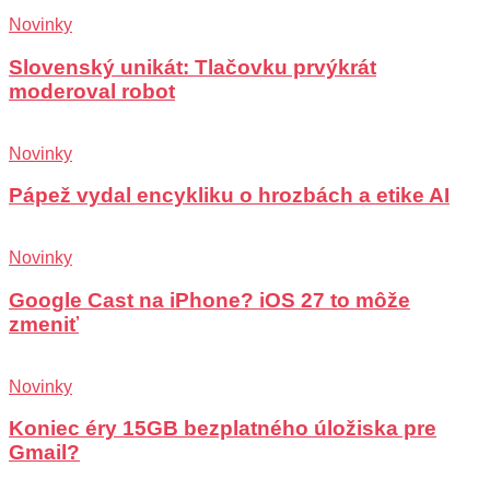
Novinky
Slovenský unikát: Tlačovku prvýkrát
moderoval robot
Novinky
Pápež vydal encykliku o hrozbách a etike AI
Novinky
Google Cast na iPhone? iOS 27 to môže
zmeniť
Novinky
Koniec éry 15GB bezplatného úložiska pre
Gmail?