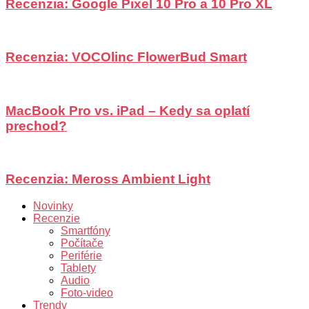
Recenzia: Google Pixel 10 Pro a 10 Pro XL
Recenzia: VOCOlinc FlowerBud Smart
MacBook Pro vs. iPad – Kedy sa oplatí
prechod?
Recenzia: Meross Ambient Light
Novinky
Recenzie
Smartfóny
Počítače
Periférie
Tablety
Audio
Foto-video
Trendy