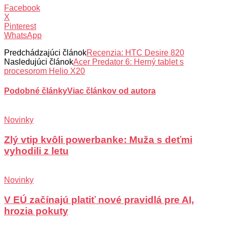
Facebook
X
Pinterest
WhatsApp
Predchádzajúci článok
Recenzia: HTC Desire 820
Nasledujúci článok
Acer Predator 6: Herný tablet s
procesorom Helio X20
Podobné články
Viac článkov od autora
Novinky
Zlý vtip kvôli powerbanke: Muža s deťmi
vyhodili z letu
Novinky
V EÚ začínajú platiť nové pravidlá pre AI,
hrozia pokuty