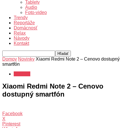
Tablety
Audio
Foto-video
Trendy
Reportáže
Domácnosť
Relax
Návody
Kontakt
Domov
Novinky
Xiaomi Redmi Note 2 – Cenovo dostupný
smartfón
Novinky
Xiaomi Redmi Note 2 – Cenovo
dostupný smartfón
Facebook
X
Pinterest