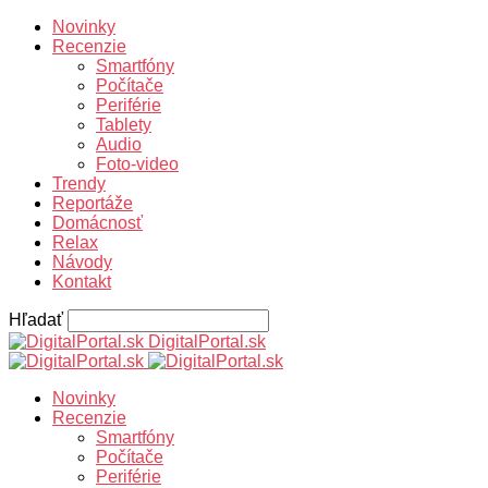
Novinky
Recenzie
Smartfóny
Počítače
Periférie
Tablety
Audio
Foto-video
Trendy
Reportáže
Domácnosť
Relax
Návody
Kontakt
Hľadať
DigitalPortal.sk
Novinky
Recenzie
Smartfóny
Počítače
Periférie