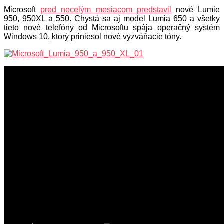
Microsoft
pred necelým mesiacom predstavil
nové Lumie
950, 950XL a 550. Chystá sa aj model Lumia 650 a všetky
tieto nové telefóny od Microsoftu spája operačný systém
Windows 10, ktorý priniesol nové vyzváňacie tóny.