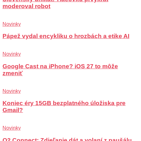
moderoval robot
Novinky
Pápež vydal encykliku o hrozbách a etike AI
Novinky
Google Cast na iPhone? iOS 27 to môže
zmeniť
Novinky
Koniec éry 15GB bezplatného úložiska pre
Gmail?
Novinky
O2 Connect: Zdieľanie dát a volaní z paušálu