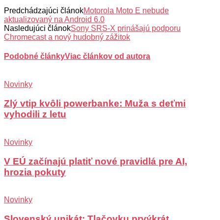
Predchádzajúci článok
Motorola Moto E nebude
aktualizovaný na Android 6.0
Nasledujúci článok
Sony SRS-X prinášajú podporu
Chromecast a nový hudobný zážitok
Podobné články
Viac článkov od autora
Novinky
Zlý vtip kvôli powerbanke: Muža s deťmi
vyhodili z letu
Novinky
V EÚ začínajú platiť nové pravidlá pre AI,
hrozia pokuty
Novinky
Slovenský unikát: Tlačovku prvýkrát