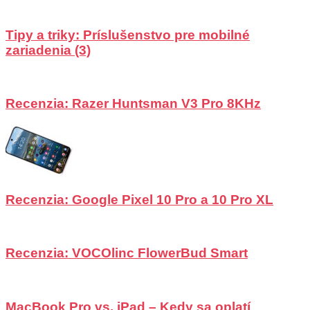
Tipy a triky: Príslušenstvo pre mobilné
zariadenia (3)
Recenzia: Razer Huntsman V3 Pro 8KHz
Recenzia: Google Pixel 10 Pro a 10 Pro XL
Recenzia: VOCOlinc FlowerBud Smart
MacBook Pro vs. iPad – Kedy sa oplatí