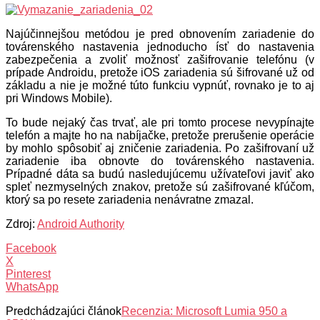
Najúčinnejšou metódou je pred obnovením zariadenie do
továrenského nastavenia jednoducho ísť do nastavenia
zabezpečenia a zvoliť možnosť zašifrovanie telefónu (v
prípade Androidu, pretože iOS zariadenia sú šifrované už od
základu a nie je možné túto funkciu vypnúť, rovnako je to aj
pri Windows Mobile).
To bude nejaký čas trvať, ale pri tomto procese nevypínajte
telefón a majte ho na nabíjačke, pretože prerušenie operácie
by mohlo spôsobiť aj zničenie zariadenia. Po zašifrovaní už
zariadenie iba obnovte do továrenského nastavenia.
Prípadné dáta sa budú nasledujúcemu užívateľovi javiť ako
spleť nezmyselných znakov, pretože sú zašifrované kľúčom,
ktorý sa po resete zariadenia nenávratne zmazal.
Zdroj:
Android Authority
Facebook
X
Pinterest
WhatsApp
Predchádzajúci článok
Recenzia: Microsoft Lumia 950 a