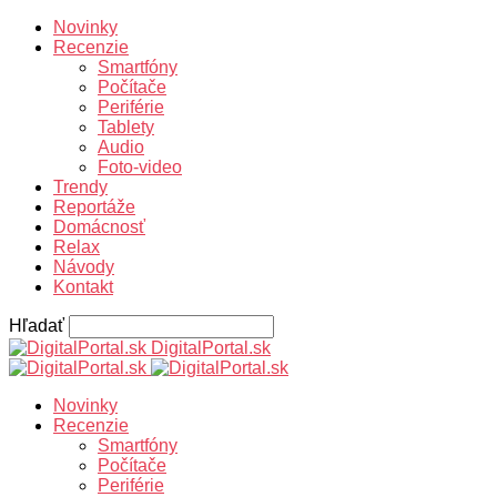
Novinky
Recenzie
Smartfóny
Počítače
Periférie
Tablety
Audio
Foto-video
Trendy
Reportáže
Domácnosť
Relax
Návody
Kontakt
Hľadať
DigitalPortal.sk
Novinky
Recenzie
Smartfóny
Počítače
Periférie