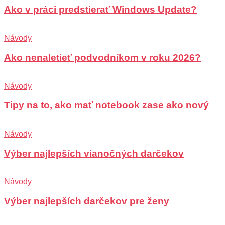
Ako v práci predstierať Windows Update?
Návody
Ako nenaletieť podvodníkom v roku 2026?
Návody
Tipy na to, ako mať notebook zase ako nový
Návody
Výber najlepších vianočných darčekov
Návody
Výber najlepších darčekov pre ženy