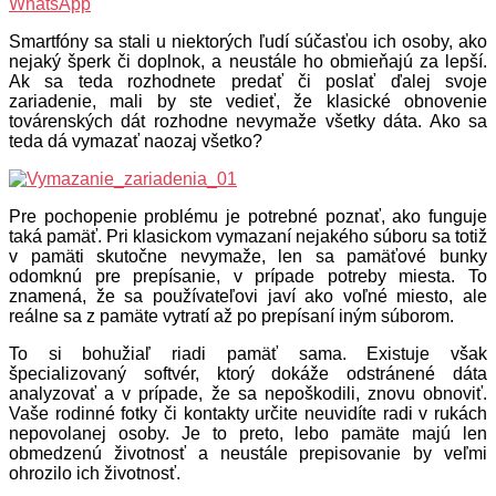
WhatsApp
Smartfóny sa stali u niektorých ľudí súčasťou ich osoby, ako
nejaký šperk či doplnok, a neustále ho obmieňajú za lepší.
Ak sa teda rozhodnete predať či poslať ďalej svoje
zariadenie, mali by ste vedieť, že klasické obnovenie
továrenských dát rozhodne nevymaže všetky dáta. Ako sa
teda dá vymazať naozaj všetko?
Pre pochopenie problému je potrebné poznať, ako funguje
taká pamäť. Pri klasickom vymazaní nejakého súboru sa totiž
v pamäti skutočne nevymaže, len sa pamäťové bunky
odomknú pre prepísanie, v prípade potreby miesta. To
znamená, že sa používateľovi javí ako voľné miesto, ale
reálne sa z pamäte vytratí až po prepísaní iným súborom.
To si bohužiaľ riadi pamäť sama. Existuje však
špecializovaný softvér, ktorý dokáže odstránené dáta
analyzovať a v prípade, že sa nepoškodili, znovu obnoviť.
Vaše rodinné fotky či kontakty určite neuvidíte radi v rukách
nepovolanej osoby. Je to preto, lebo pamäte majú len
obmedzenú životnosť a neustále prepisovanie by veľmi
ohrozilo ich životnosť.