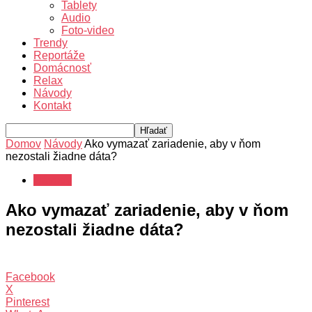
Tablety
Audio
Foto-video
Trendy
Reportáže
Domácnosť
Relax
Návody
Kontakt
Domov
Návody
Ako vymazať zariadenie, aby v ňom
nezostali žiadne dáta?
Návody
Ako vymazať zariadenie, aby v ňom
nezostali žiadne dáta?
Facebook
X
Pinterest