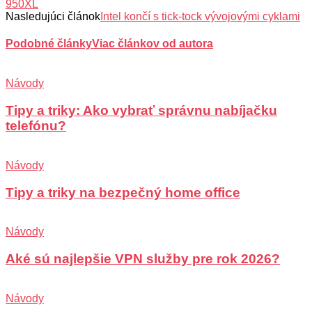
950XL
Nasledujúci článok
Intel končí s tick-tock vývojovými cyklami
Podobné články
Viac článkov od autora
Návody
Tipy a triky: Ako vybrať správnu nabíjačku
telefónu?
Návody
Tipy a triky na bezpečný home office
Návody
Aké sú najlepšie VPN služby pre rok 2026?
Návody