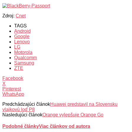
Zdroj:
Cnet
TAGS
Android
Google
Lenovo
LG
Motorola
Qualcomm
Samsung
ZTE
Facebook
X
Pinterest
WhatsApp
Predchádzajúci článok
Huawei predstavil na Slovensku
vlajkovú loď P8
Nasledujúci článok
Orange vylepšuje Orange Go
Podobné články
Viac článkov od autora