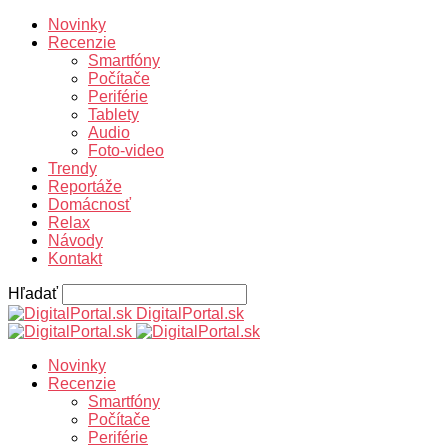
Novinky
Recenzie
Smartfóny
Počítače
Periférie
Tablety
Audio
Foto-video
Trendy
Reportáže
Domácnosť
Relax
Návody
Kontakt
Hľadať
DigitalPortal.sk
Novinky
Recenzie
Smartfóny
Počítače
Periférie