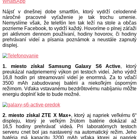
WhatsApp
Nájsť v dnešnej dobe smartfón, ktorý vydrží celodenné
náročné pracovné vyťaženie je tak trochu umenie.
Nemyslíme však, že telefón len tak leží na stole a občas
pozrieme Facebook, to vydrží každý. Hovoríme o plnej záťaži
pri aktívnom dennom používaní, hodiny hovorov, či hodiny
prehrávaní videí a písania poznámok a neustále zapnutý
displej.
1. miesto získal Samsung Galaxy S6 Active
, ktorý
preukázal nadpriemerný výkon pri testoch videí. Jeho výdrž
16,8 hodín pri streamovaní videí je enormná. Za to vďačí
3500 mAh zabudovanej batérii a niekoľkým úsporným
režimom. Vďaka vstavanému bezdrôtovému nabíjaniu môžte
energiu doplniť kde to bude možné.
2. miesto získal ZTE X Max+
, ktorý aj napriek veľkému 6“
displeju, ktorý je veľkým žrútom batérie dokázal až
16,5 hodiny prehrávať videá. Pri laboratórnych testoch
serveru cnet bol jas nastavený na automatický režim. Jeho
batéria má kapacitu 3200 mAh vďaka ktorej aj napriek