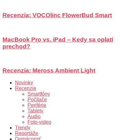
Recenzia: VOCOlinc FlowerBud Smart
MacBook Pro vs. iPad – Kedy sa oplatí
prechod?
Recenzia: Meross Ambient Light
Novinky
Recenzie
Smartfóny
Počítače
Periférie
Tablety
Audio
Foto-video
Trendy
Reportáže
Domácnosť