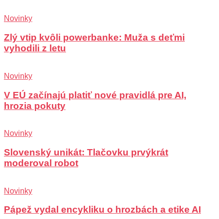
Novinky
Zlý vtip kvôli powerbanke: Muža s deťmi
vyhodili z letu
Novinky
V EÚ začínajú platiť nové pravidlá pre AI,
hrozia pokuty
Novinky
Slovenský unikát: Tlačovku prvýkrát
moderoval robot
Novinky
Pápež vydal encykliku o hrozbách a etike AI