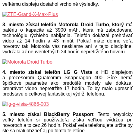
veľkému displeju dosiahol vrcholné výsledky.
3. miesto získal telefón Motorola Droid Turbo, ktorý
má
batériu o kapacite až 3900 mAh, ktorá má zabudovanú
technológiu rýchleho nabíjania. Telefón dokázal prehrávať
video až 14 hodín a 43 minút. Pokiaľ máte denne veľa
hovorov tak Motorola vás nesklame ani v tejto disciplíne,
vydržala až neuveriteľných 34 hodín nepretržitého hovoru.
4. miesto získal telefón LG G Vista
s HD displejom
a procesorom Qualcomm Snapdragon 400. Síce nemá
špičkové parametre ako predošlé modely, ale dokázal
prehrávať video nepretržite 17 hodín. To by malo upresniť
predstavu o celkovej fantastickej výdrži telefónu.
5. miesto získal BlackBerry Passport
. Tento netypicky
veľký telefón si používateľa získa veľkou výdržou pri
hovoroch a to cez 26 hodín. Pokiaľ veľa telefonujete určite by
ste sa mali obzrieť aj po tomto telefóne.