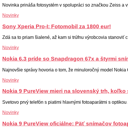
Novinka prináša fotosystém v spolupráci so značkou Zeiss a výk
Novinky
Sony Xperia Pro-I: Fotomobil za 1800 eur!
Zdá sa to priam šialené, až kam si trúfnu výrobcovia stanoviť ce
Novinky
Nokia 6.3 príde so Snapdragon 67x a štyrmi sn
Najnovšie správy hovoria o tom, že minuloročný model Nokia 6.2
Novinky
Nokia 9 PureView mieri na slovenský trh, koľko 
Svetovo prvý telefón s piatimi hlavnými fotoaparátmi s optikou 
Novinky
Nokia 9 PureView oficiálne: Päť snímačov fotoa