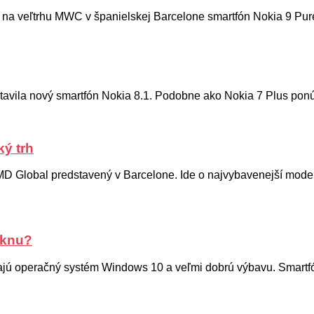
na veľtrhu MWC v španielskej Barcelone smartfón Nokia 9 PureVi
ila nový smartfón Nokia 8.1. Podobne ako Nokia 7 Plus ponúkne 
ký trh
MD Global predstavený v Barcelone. Ide o najvybavenejší model
úknu?
ajú operačný systém Windows 10 a veľmi dobrú výbavu. Smartfó