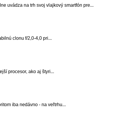
ne uvádza na trh svoj vlajkový smartfón pre...
lnú clonu f/2,0-4,0 pri...
í procesor, ako aj štyri...
ritom iba nedávno - na veľtrhu...