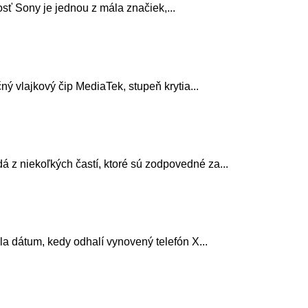
sť Sony je jednou z mála značiek,...
ý vlajkový čip MediaTek, stupeň krytia...
á z niekoľkých častí, ktoré sú zodpovedné za...
ala dátum, kedy odhalí vynovený telefón X...