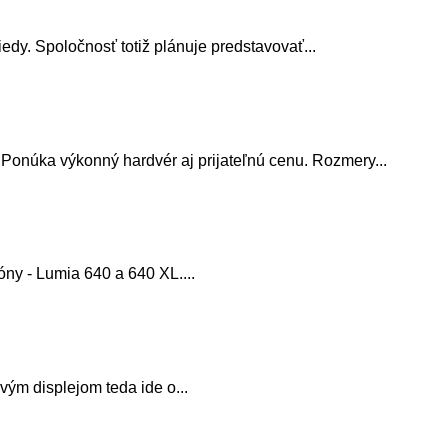
edy. Spoločnosť totiž plánuje predstavovať...
 Ponúka výkonný hardvér aj prijateľnú cenu. Rozmery...
óny - Lumia 640 a 640 XL....
vým displejom teda ide o...