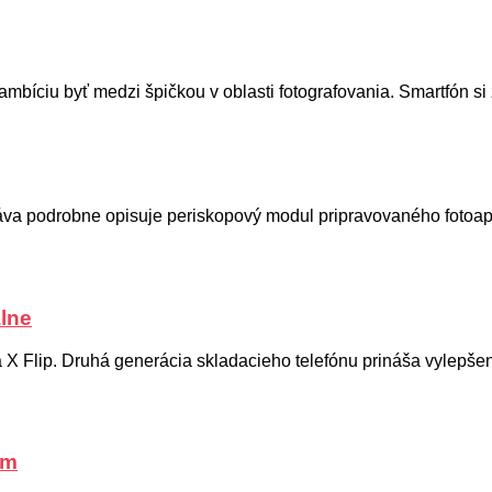
mbíciu byť medzi špičkou v oblasti fotografovania. Smartfón si
áva podrobne opisuje periskopový modul pripravovaného fotoap
álne
 2 a X Flip. Druhá generácia skladacieho telefónu prináša vyl
om