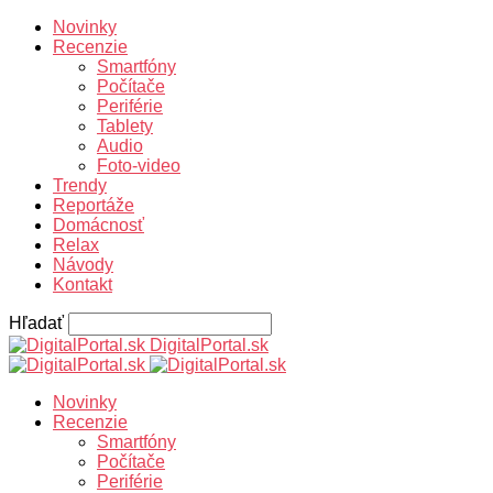
Novinky
Recenzie
Smartfóny
Počítače
Periférie
Tablety
Audio
Foto-video
Trendy
Reportáže
Domácnosť
Relax
Návody
Kontakt
Hľadať
DigitalPortal.sk
Novinky
Recenzie
Smartfóny
Počítače
Periférie