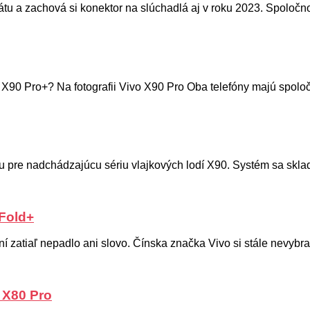
rátu a zachová si konektor na slúchadlá aj v roku 2023. Spoločno
X90 Pro+? Na fotografii Vivo X90 Pro Oba telefóny majú spoločn
tu pre nadchádzajúcu sériu vlajkových lodí X90. Systém sa sklad
 Fold+
ení zatiaľ nepadlo ani slovo. Čínska značka Vivo si stále nevybr
 X80 Pro