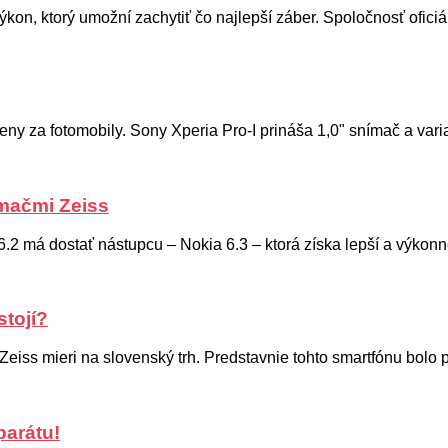
on, ktorý umožní zachytiť čo najlepší záber. Spoločnosť oficiál
ny za fotomobily. Sony Xperia Pro-I prináša 1,0" snímač a variabi
ímačmi Zeiss
 má dostať nástupcu – Nokia 6.3 – ktorá získa lepší a výkonnejš
stojí?
Zeiss mieri na slovenský trh. Predstavnie tohto smartfónu bolo p
parátu!