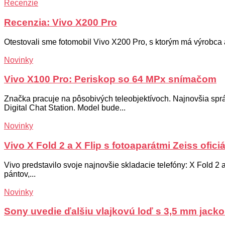
Recenzie
Recenzia: Vivo X200 Pro
Otestovali sme fotomobil Vivo X200 Pro, s ktorým má výrobca a
Novinky
Vivo X100 Pro: Periskop so 64 MPx snímačom
Značka pracuje na pôsobivých teleobjektívoch. Najnovšia spr
Digital Chat Station. Model bude...
Novinky
Vivo X Fold 2 a X Flip s fotoaparátmi Zeiss ofici
Vivo predstavilo svoje najnovšie skladacie telefóny: X Fold
pántov,...
Novinky
Sony uvedie ďalšiu vlajkovú loď s 3,5 mm jack