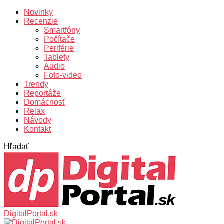
Novinky
Recenzie
Smartfóny
Počítače
Periférie
Tablety
Audio
Foto-video
Trendy
Reportáže
Domácnosť
Relax
Návody
Kontakt
Hľadať
DigitalPortal.sk