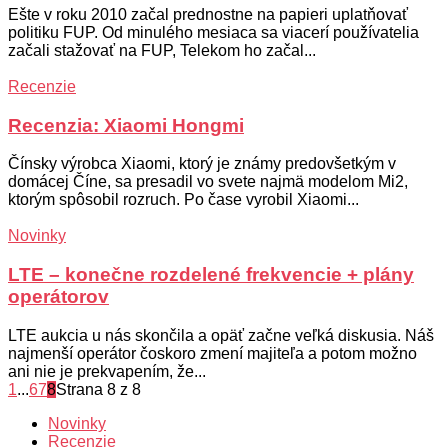
Ešte v roku 2010 začal prednostne na papieri uplatňovať
politiku FUP. Od minulého mesiaca sa viacerí používatelia
začali stažovať na FUP, Telekom ho začal...
Recenzie
Recenzia: Xiaomi Hongmi
Čínsky výrobca Xiaomi, ktorý je známy predovšetkým v
domácej Číne, sa presadil vo svete najmä modelom Mi2,
ktorým spôsobil rozruch. Po čase vyrobil Xiaomi...
Novinky
LTE – konečne rozdelené frekvencie + plány
operátorov
LTE aukcia u nás skončila a opäť začne veľká diskusia. Náš
najmenší operátor čoskoro zmení majiteľa a potom možno
ani nie je prekvapením, že...
1
...
6
7
8
Strana 8 z 8
Novinky
Recenzie