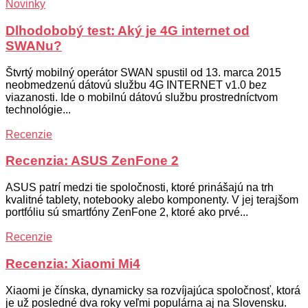
Novinky
Dlhodobobý test: Aký je 4G internet od
SWANu?
Štvrtý mobilný operátor SWAN spustil od 13. marca 2015
neobmedzenú dátovú službu 4G INTERNET v1.0 bez
viazanosti. Ide o mobilnú dátovú službu prostredníctvom
technológie...
Recenzie
Recenzia: ASUS ZenFone 2
ASUS patrí medzi tie spoločnosti, ktoré prinášajú na trh
kvalitné tablety, notebooky alebo komponenty. V jej terajšom
portfóliu sú smartfóny ZenFone 2, ktoré ako prvé...
Recenzie
Recenzia: Xiaomi Mi4
Xiaomi je čínska, dynamicky sa rozvíjajúca spoločnosť, ktorá
je už posledné dva roky veľmi populárna aj na Slovensku.