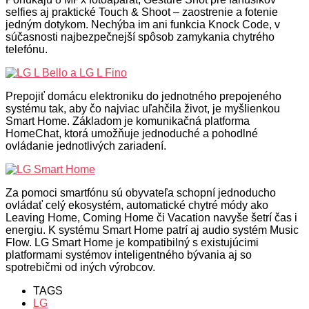
selfies aj praktické Touch & Shoot – zaostrenie a fotenie
jedným dotykom. Nechýba im ani funkcia Knock Code, v
súčasnosti najbezpečnejší spôsob zamykania chytrého
telefónu.
Prepojiť domácu elektroniku do jednotného prepojeného
systému tak, aby čo najviac uľahčila život, je myšlienkou
Smart Home. Základom je komunikačná platforma
HomeChat, ktorá umožňuje jednoduché a pohodlné
ovládanie jednotlivých zariadení.
Za pomoci smartfónu sú obyvateľa schopní jednoducho
ovládať celý ekosystém, automatické chytré módy ako
Leaving Home, Coming Home či Vacation navyše šetrí čas i
energiu. K systému Smart Home patrí aj audio systém Music
Flow. LG Smart Home je kompatibilný s existujúcimi
platformami systémov inteligentného bývania aj so
spotrebičmi od iných výrobcov.
TAGS
LG