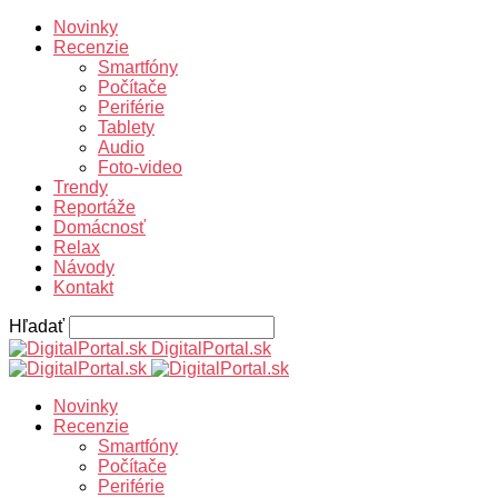
Novinky
Recenzie
Smartfóny
Počítače
Periférie
Tablety
Audio
Foto-video
Trendy
Reportáže
Domácnosť
Relax
Návody
Kontakt
Hľadať
DigitalPortal.sk
Novinky
Recenzie
Smartfóny
Počítače
Periférie