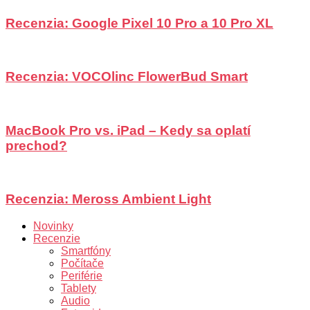
Recenzia: Google Pixel 10 Pro a 10 Pro XL
Recenzia: VOCOlinc FlowerBud Smart
MacBook Pro vs. iPad – Kedy sa oplatí
prechod?
Recenzia: Meross Ambient Light
Novinky
Recenzie
Smartfóny
Počítače
Periférie
Tablety
Audio