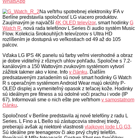
WhatsApp
Na veľtrhu spotrebnej elektroniky IFA v
Berlíne predstavila spoločnosť LG viacero produktov.
Zaujímavým je najväčší
4K OLED televízor
, smart hodinky
G
Watch R
, nová rada telefónov L Series či audio systém Music
Flow. Kolekcia širokouhlých televízorov s Ultra HD
rozlíšením je dostupná vo veľkostiach od 49 až do 105
palcov.
Vďaka LG IPS 4K panelu sú farby veľmi vierohodné a obraz
je dobre viditeľný z rôznych uhlov pohľadu. Spoločne s 7.2-
kanálovým a 150 Wattovým zvukovým systémom vytvorí
zážitok takmer ako v kine. Info
v článku
. Ďalším
predsataveným zariadením sú nové smart hodinky G Watch
R s operačným systémom Android Wear majú okrúhly P-
OLED displej a vymeniteľný opasok z teľacej kože. Hodinky
sú ideálnym pre fitness a sú odolné voči prachu i vode (IP
67). Informovali sme o nich ešte pre veľtrhom
v samostatnom
článku
.
Spoločnosť v Berlíne predstavila aj nové telefóny z radu L
Series. L Fino a L Bello sú zástupcovia strednej triedy,
preberajú avšak aj niektoré vlastnosti
vlajkovej lode LG G3
.
Sú ideálne pre teenagerov či ako prvý chytrý telefón.
Ponúkajú 8 MPx fotoaparát, Gesture Shot pre fanúšikov