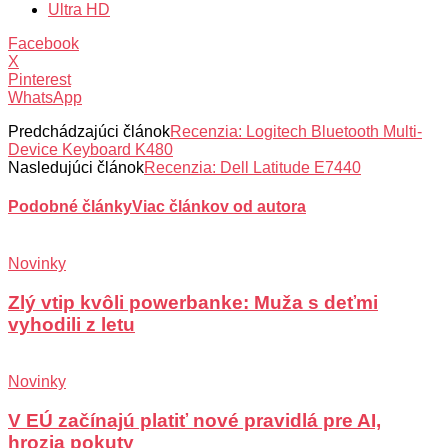
Ultra HD
Facebook
X
Pinterest
WhatsApp
Predchádzajúci článok
Recenzia: Logitech Bluetooth Multi-
Device Keyboard K480
Nasledujúci článok
Recenzia: Dell Latitude E7440
Podobné články
Viac článkov od autora
Novinky
Zlý vtip kvôli powerbanke: Muža s deťmi
vyhodili z letu
Novinky
V EÚ začínajú platiť nové pravidlá pre AI,
hrozia pokuty