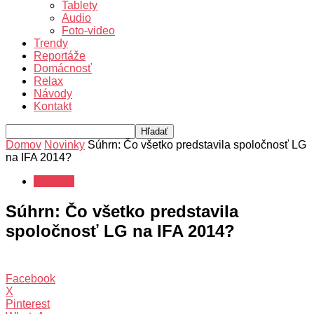
Tablety
Audio
Foto-video
Trendy
Reportáže
Domácnosť
Relax
Návody
Kontakt
Domov
Novinky
Súhrn: Čo všetko predstavila spoločnosť LG
na IFA 2014?
Novinky
Súhrn: Čo všetko predstavila
spoločnosť LG na IFA 2014?
Facebook
X
Pinterest