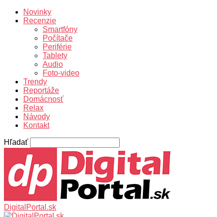
Novinky
Recenzie
Smartfóny
Počítače
Periférie
Tablety
Audio
Foto-video
Trendy
Reportáže
Domácnosť
Relax
Návody
Kontakt
Hľadať
DigitalPortal.sk