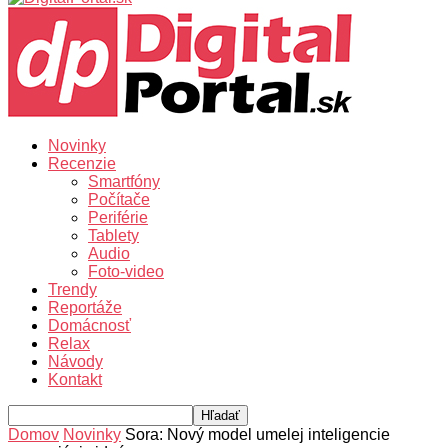
Novinky
Recenzie
Smartfóny
Počítače
Periférie
Tablety
Audio
Foto-video
Trendy
Reportáže
Domácnosť
Relax
Návody
Kontakt
Domov
Novinky
Sora: Nový model umelej inteligencie