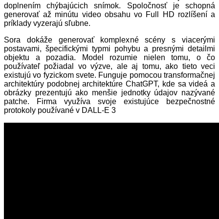
doplnením chýbajúcich snímok. Spoločnosť je schopná
generovať až minútu video obsahu vo Full HD rozlíšení a
príklady vyzerajú sľubne.
Sora dokáže generovať komplexné scény s viacerými
postavami, špecifickými typmi pohybu a presnými detailmi
objektu a pozadia. Model rozumie nielen tomu, o čo
používateľ požiadal vo výzve, ale aj tomu, ako tieto veci
existujú vo fyzickom svete. Funguje pomocou transformačnej
architektúry podobnej architektúre ChatGPT, kde sa videá a
obrázky prezentujú ako menšie jednotky údajov nazývané
patche. Firma využíva svoje existujúce bezpečnostné
protokoly používané v DALL-E 3