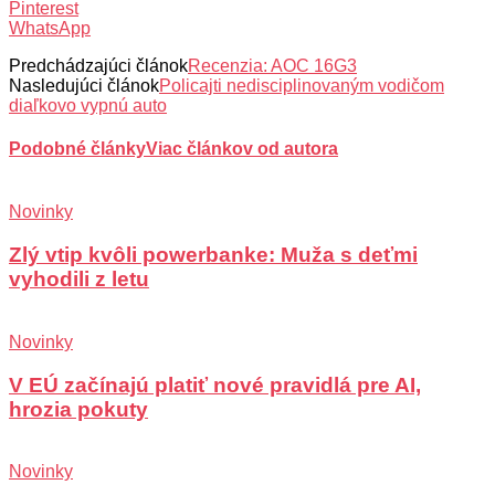
Pinterest
WhatsApp
Predchádzajúci článok
Recenzia: AOC 16G3
Nasledujúci článok
Policajti nedisciplinovaným vodičom
diaľkovo vypnú auto
Podobné články
Viac článkov od autora
Novinky
Zlý vtip kvôli powerbanke: Muža s deťmi
vyhodili z letu
Novinky
V EÚ začínajú platiť nové pravidlá pre AI,
hrozia pokuty
Novinky