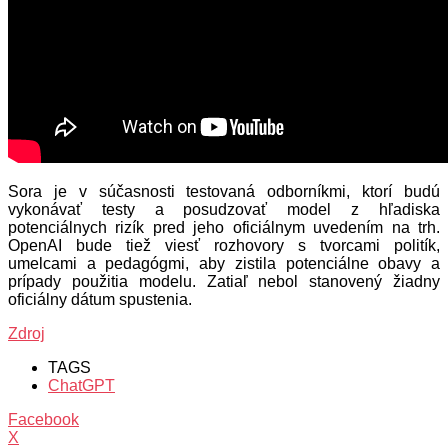
Sora je v súčasnosti testovaná odborníkmi, ktorí budú
vykonávať testy a posudzovať model z hľadiska
potenciálnych rizík pred jeho oficiálnym uvedením na trh.
OpenAI bude tiež viesť rozhovory s tvorcami politík,
umelcami a pedagógmi, aby zistila potenciálne obavy a
prípady použitia modelu. Zatiaľ nebol stanovený žiadny
oficiálny dátum spustenia.
Zdroj
TAGS
ChatGPT
Facebook
X