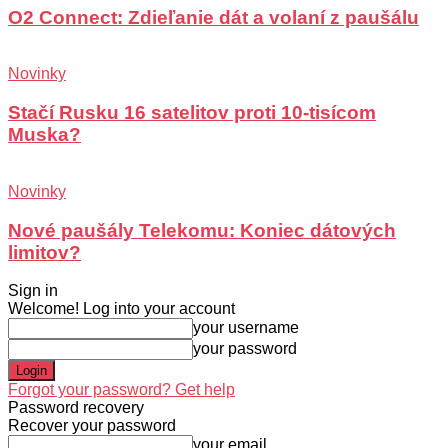
O2 Connect: Zdieľanie dát a volaní z paušálu
Novinky
Stačí Rusku 16 satelitov proti 10-tisícom
Muska?
Novinky
Nové paušály Telekomu: Koniec dátových
limitov?
Sign in
Welcome! Log into your account
your username
your password
Forgot your password? Get help
Password recovery
Recover your password
your email