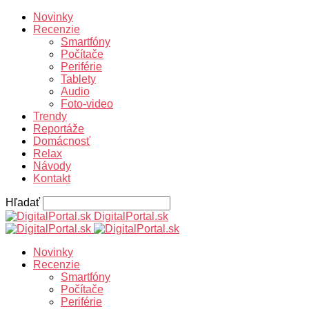
Novinky
Recenzie
Smartfóny
Počítače
Periférie
Tablety
Audio
Foto-video
Trendy
Reportáže
Domácnosť
Relax
Návody
Kontakt
Hľadať
DigitalPortal.sk
Novinky
Recenzie
Smartfóny
Počítače
Periférie