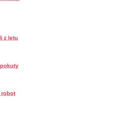
 z letu
a pokuty
 robot