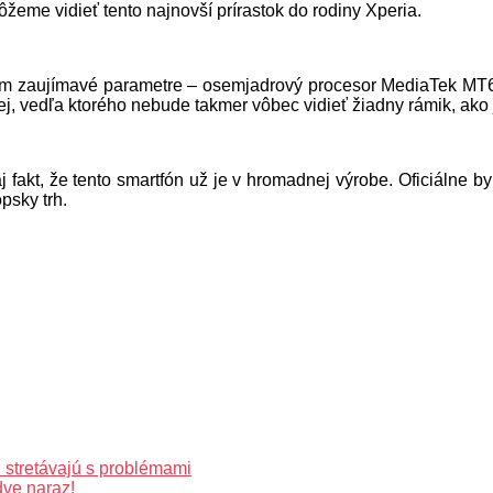
ôžeme vidieť tento najnovší prírastok do rodiny Xperia.
m zaujímavé parametre – osemjadrový procesor MediaTek MT675
, vedľa ktorého nebude takmer vôbec vidieť žiadny rámik, ako je
aj fakt, že tento smartfón už je v hromadnej výrobe. Oficiálne
psky trh.
 stretávajú s problémami
dve naraz!