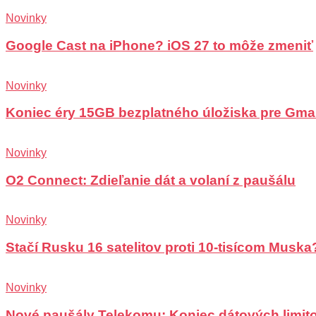
Novinky
Google Cast na iPhone? iOS 27 to môže zmeniť
Novinky
Koniec éry 15GB bezplatného úložiska pre Gma
Novinky
O2 Connect: Zdieľanie dát a volaní z paušálu
Novinky
Stačí Rusku 16 satelitov proti 10-tisícom Muska
Novinky
Nové paušály Telekomu: Koniec dátových limit