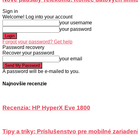
Sign in
Welcome! Log into your account
your username
your password
Forgot your password? Get help
Password recovery
Recover your password
your email
A password will be e-mailed to you.
Najnovšie recenzie
Recenzia: HP HyperX Eve 1800
Tipy a triky: Príslušenstvo pre mobilné zariadeni