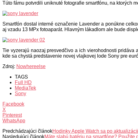
Túto fámu potvrdili uniknuté fotografie smartfónu, na ktorých m
Smartfón dostal interné označenie Lavender a ponúkne celko
aj vzadu 13 MPx fotoaparát. Hlavným lákadlom ale bude displej
Tie vyzerajú naozaj presvedčivo a ich vierohodnosti pridáva 
kde sa chystá predstavenie novej vlajkovej lode Sony pre euró
Zdroj:
Nowhereelse
TAGS
Full HD
MediaTek
Sony
Facebook
X
Pinterest
WhatsApp
Predchádzajúci článok
Hodinky Apple Watch sa po aktualizácii
Nasledujúci článok
Máte slabú batériu na smartfóne? Použite 