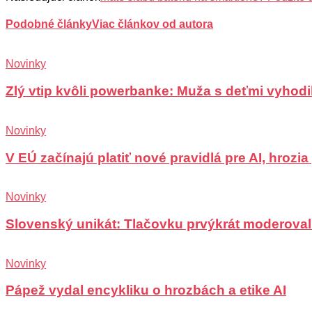
Podobné články
Viac článkov od autora
Novinky
Zlý vtip kvôli powerbanke: Muža s deťmi vyhodili
Novinky
V EÚ začínajú platiť nové pravidlá pre AI, hrozi
Novinky
Slovenský unikát: Tlačovku prvýkrát moderoval
Novinky
Pápež vydal encykliku o hrozbách a etike AI